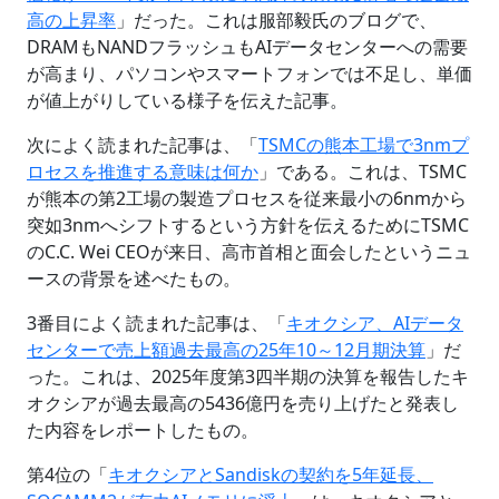
高の上昇率
」だった。これは服部毅氏のブログで、
DRAMもNANDフラッシュもAIデータセンターへの需要
が高まり、パソコンやスマートフォンでは不足し、単価
が値上がりしている様子を伝えた記事。
次によく読まれた記事は、「
TSMCの熊本工場で3nmプ
ロセスを推進する意味は何か
」である。これは、TSMC
が熊本の第2工場の製造プロセスを従来最小の6nmから
突如3nmへシフトするという方針を伝えるためにTSMC
のC.C. Wei CEOが来日、高市首相と面会したというニュ
ースの背景を述べたもの。
3番目によく読まれた記事は、「
キオクシア、AIデータ
センターで売上額過去最高の25年10～12月期決算
」だ
った。これは、2025年度第3四半期の決算を報告したキ
オクシアが過去最高の5436億円を売り上げたと発表し
た内容をレポートしたもの。
第4位の「
キオクシアとSandiskの契約を5年延長、