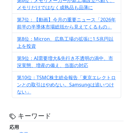
第6位：メモリメーカーが新工場設立へ動く、
メモリだけではなく成熟品も品薄に
第7位：【動画】今月の重要ニュース「2026年
前半の半導体市場総括から見えてくるもの」
第8位：Micron、広島工場の拡張に1.5兆円以
上を投資
第9位：AI需要増大&先行き不透明の渦中、市
況実態、増産の備え、当面の対応
第10位：TSMC株主総会報告「東京エレクトロ
ンとの取引はやめない。Samsungは追いつけ
ない」
キーワード
応用