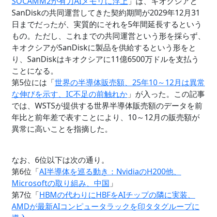
SOCAMM2が有力AIメモリに浮上
」は、キオクシアと
SanDiskの共同運営してきた契約期間が2029年12月31
日までだったが、実質的にそれを5年間延長するという
もの。ただし、これまでの共同運営という形を採らず、
キオクシアがSanDiskに製品を供給するという形をと
り、SanDiskはキオクシアに11億6500万ドルを支払う
ことになる。
第5位には「
世界の半導体販売額、25年10～12月は異常
な伸びを示す、IC不足の前触れか
」が入った。この記事
では、WSTSが提供する世界半導体販売額のデータを前
年比と前年差で表すことにより、10～12月の販売額が
異常に高いことを指摘した。
なお、6位以下は次の通り。
第6位「
AI半導体を巡る動き：NvidiaのH200他、
Microsoftの取り組み、中国
」
第7位「
HBMの代わりにHBFをAIチップの隣に実装、
AMDが最新AIコンピュータラックを印タタグループに