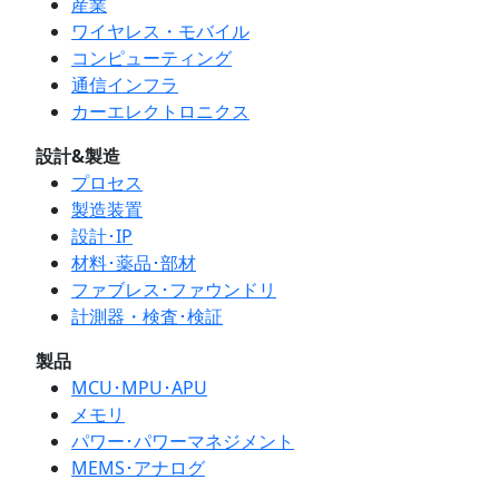
産業
ワイヤレス・モバイル
コンピューティング
通信インフラ
カーエレクトロニクス
設計&製造
プロセス
製造装置
設計･IP
材料･薬品･部材
ファブレス･ファウンドリ
計測器・検査･検証
製品
MCU･MPU･APU
メモリ
パワー･パワーマネジメント
MEMS･アナログ