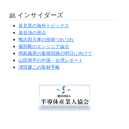
インサイダーズ
長見晃の海外トピックス
泉谷渉の視点
鴨志田元孝の技術つれづれ
服部毅のエンジニア論点
岡島義憲の集積回路の明日に向けて
山田周平の中国・台湾レポート
津田建二の取材手帳