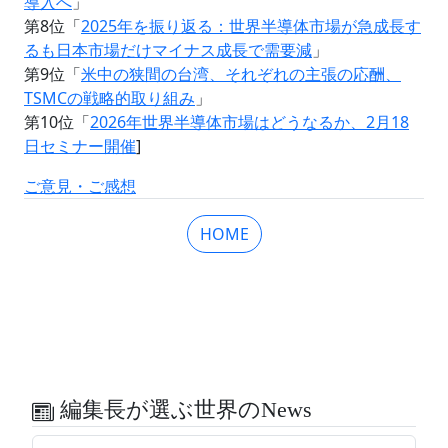
導入へ
」
第8位「
2025年を振り返る：世界半導体市場が急成長す
るも日本市場だけマイナス成長で需要減
」
第9位「
米中の狭間の台湾、それぞれの主張の応酬、
TSMCの戦略的取り組み
」
第10位「
2026年世界半導体市場はどうなるか、2月18
日セミナー開催
]
ご意見・ご感想
HOME
編集長が選ぶ世界のNews