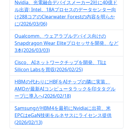
Nvidia、光電融合デバイスメーカー2社に40億ド
ル出資; Intel、18Aプロセスのデータセンター向
け288コアのClearwater Forestの内容を明らか
に(2026/03/06)
Qualcomm、ウェアラブルデバイス向けの
Snapdragon Wear Eliteプロセッサを開発、など
3本(2026/03/03)
Cisco、AIネットワークチップを開発、TIは
Silicon Labsを買収(2026/02/25)
HBMの代わりにHBFをAIチップの隣に実装、
AMDが最新AIコンピュータラックを印タタグル
ープに導入へ(2026/02/18)
SamsungがHBM4を最初にNvidiaに出荷、米
EPCはeGaN技術をルネサスにライセンス提供
(2026/02/13)