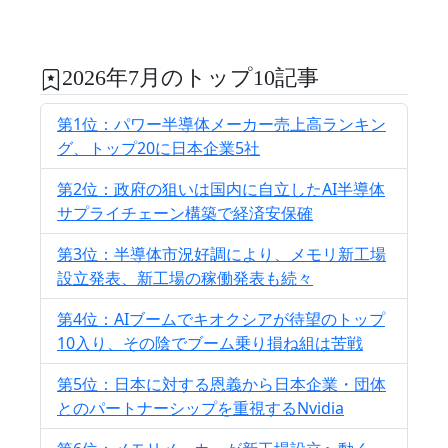
2026年7月のトップ10記事
第1位：パワー半導体メーカー売上高ランキン
グ、トップ20に日本企業5社
第2位：政府の狙いは国内に自立したAI半導体
サプライチェーン構築で経済安保確
第3位：半導体市況好調により、メモリ新工場
設立発表、新工場の稼働発表も続々
第4位：AIブームでキオクシアが待望のトップ
10入り、その陰でブーム乗り損ね組は苦戦
第5位：日本に対する恩義から日本企業・団体
とのパートナーシップを重視するNvidia