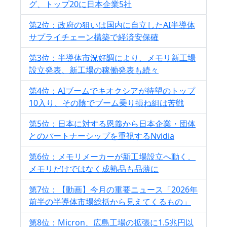
グ、トップ20に日本企業5社
第2位：政府の狙いは国内に自立したAI半導体
サプライチェーン構築で経済安保確
第3位：半導体市況好調により、メモリ新工場
設立発表、新工場の稼働発表も続々
第4位：AIブームでキオクシアが待望のトップ
10入り、その陰でブーム乗り損ね組は苦戦
第5位：日本に対する恩義から日本企業・団体
とのパートナーシップを重視するNvidia
第6位：メモリメーカーが新工場設立へ動く、
メモリだけではなく成熟品も品薄に
第7位：【動画】今月の重要ニュース「2026年
前半の半導体市場総括から見えてくるもの」
第8位：Micron、広島工場の拡張に1.5兆円以