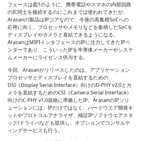
フェースは図1のように、携帯電話やスマホの内部回路
のIC同士を接続するのにこれまでは使われてきたが、
Arasanの製品はIPコアなので、今後の高集積SoCへの
応用に向く。プロセッサやメモリなどを集積したSoCを
ディスプレイやカメラと直結できるようになる。
ArasanはMIPIインタフェースのIPに注力してきたIPベ
ンダーであり、こういったIPを半導体メーカーやシステ
ムメーカーにライセンス供与する。
今回、Arasanがリリースしたのは、アプリケーション
プロセッサとディスプレイを直結するための
DSI（Display Serial Interface）向けのD-PHY v2.0とカ
メラを直結するためのCSI（Camera Serial Interface）
向けのC-PHY v1.0規格に準拠したIP。ArasanのIPソリ
ューションには、IPだけではなく、ハードウエア開発キ
ットやプロトコルアナライザ、検証IPソフトウエアスタ
ック/ドライバなども提供し、オプションでコンサルテ
ィングサービスも行う。