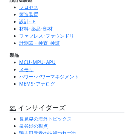
プロセス
製造装置
設計･IP
材料･薬品･部材
ファブレス･ファウンドリ
計測器・検査･検証
製品
MCU･MPU･APU
メモリ
パワー･パワーマネジメント
MEMS･アナログ
インサイダーズ
長見晃の海外トピックス
泉谷渉の視点
鴨志田元孝の技術つれづれ