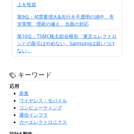
上を投資
第9位：AI需要増大&先行き不透明の渦中、市
況実態、増産の備え、当面の対応
第10位：TSMC株主総会報告「東京エレクトロ
ンとの取引はやめない。Samsungは追いつけ
ない」
キーワード
応用
産業
ワイヤレス・モバイル
コンピューティング
通信インフラ
カーエレクトロニクス
設計&製造