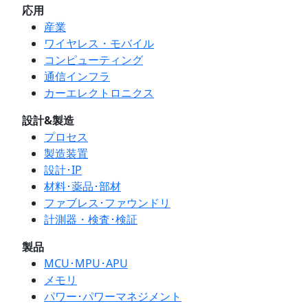
応用
産業
ワイヤレス・モバイル
コンピューティング
通信インフラ
カーエレクトロニクス
設計&製造
プロセス
製造装置
設計･IP
材料･薬品･部材
ファブレス･ファウンドリ
計測器・検査･検証
製品
MCU･MPU･APU
メモリ
パワー･パワーマネジメント