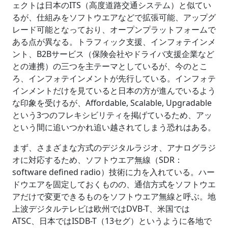
ェクトは日本のITS（高度道路交通システム）と似てい
るが、仕組みをソフトウエアなどで拡張可能、アップグ
レード可能となっており、オープンプラットフォームで
ある点が異なる。トラフィック支援、インフォテインメ
ント、B2Bサービス（保険会社やドライバ支援企業など
との連携）の三つを主テーマとしているが、今のとこ
ろ、インフォテインメントが先行している。インフォテ
インメントだけを見ていると日本の方が進んでいるよう
な印象を受けるが、Affordable, Scalable, Upgradable
という3つのフレキシビリティを掲げているため、アッ
という間に追いつかれ追い越されてしまう恐れはある。
まず、さまざまな方式のデジタルラジオ、アナログラジ
オに対応するため、ソフトウエア無線（SDR：
software defined radio）技術に力を入れている。ハー
ドウエアを固定しておくものの、通信方式をソフトウエ
アだけで変更できるものをソフトウエア無線と呼ぶ。地
上波デジタルテレビは欧州ではDVB-T、米国では
ATSC、日本ではISDB-T（13セグ）というように各地で