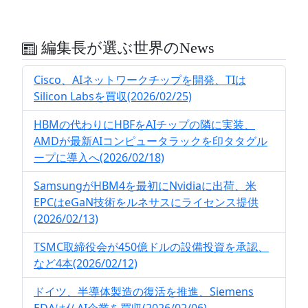
編集長が選ぶ世界のNews
Cisco、AIネットワークチップを開発、TIは
Silicon Labsを買収(2026/02/25)
HBMの代わりにHBFをAIチップの隣に実装、
AMDが最新AIコンピュータラックを印タタグル
ープに導入へ(2026/02/18)
SamsungがHBM4を最初にNvidiaに出荷、米
EPCはeGaN技術をルネサスにライセンス提供
(2026/02/13)
TSMC取締役会が450億ドルの設備投資を承認、
など4本(2026/02/12)
ドイツ、半導体製造の復活を推進、Siemens
EDAは仏AI企業を買収(2026/02/06)