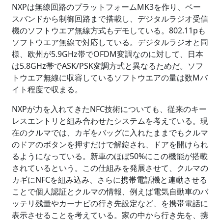
NXPは無線回路のプラットフォームMK3を作り、ベー
スバンドから制御回路まで搭載し、デジタルラジオ受信
機のソフトウエア無線方式もデモしている。802.11pも
ソフトウエア無線で対応している。デジタルラジオと同
様、欧州が5.9GHz帯でOFDM変調なのに対して、日本
は5.8GHz帯でASK/PSK変調方式と異なるためだ。ソフ
トウエア無線に収容しているソフトウエアの量は数Mバ
イト程度で収まる。
NXPが力を入れてきたNFC技術についても、従来のキー
レスエントリと組み合わせたシステムを考えている。現
在のクルマでは、カギをバッグに入れたままでもクルマ
のドアのボタンを押すだけで解錠され、ドアを開けられ
るようになっている。新車のほぼ50%にこの機能が搭載
されているという。この仕組みを発展させて、クルマの
カギにNFCを組み込み、さらに携帯電話機と連動させる
ことで個人認証とクルマの情報、例えば電気自動車のバ
ッテリ残量やカーナビの行き先設定など、を携帯電話に
表示させることを考えている。家の中から行き先を、携