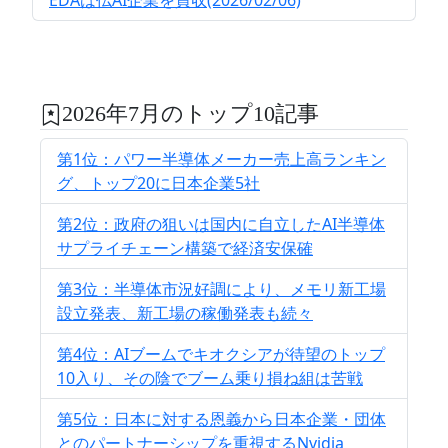
2026年7月のトップ10記事
第1位：パワー半導体メーカー売上高ランキン
グ、トップ20に日本企業5社
第2位：政府の狙いは国内に自立したAI半導体
サプライチェーン構築で経済安保確
第3位：半導体市況好調により、メモリ新工場
設立発表、新工場の稼働発表も続々
第4位：AIブームでキオクシアが待望のトップ
10入り、その陰でブーム乗り損ね組は苦戦
第5位：日本に対する恩義から日本企業・団体
とのパートナーシップを重視するNvidia