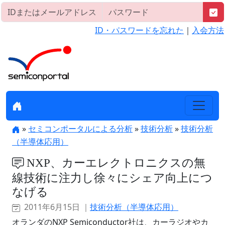
ID・パスワードを忘れた
｜
入会方法
»
セミコンポータルによる分析
»
技術分析
»
技術分析
（半導体応用）
NXP、カーエレクトロニクスの無
線技術に注力し徐々にシェア向上につ
なげる
2011年6月15日 ｜
技術分析（半導体応用）
オランダのNXP Semiconductor社は、カーラジオやカ