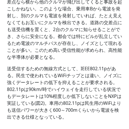
差点なら横から他のクルマが飛び出してくると事故を起
こしかねない。このような場合、乗用車Bから電波を発
射し、別のクルマも電波を発射していれば、たとえ見え
なくてもお互いにクルマを検出できる。道路の交差点に
も送受信機を置くと、2台のクルマに知らせることがで
き、さらに安全になる。都会では特にビルが乱立してい
るため電波のマルチパスが存在し、ノイズとして現れる
ことが多い。このため高い受信性能が求められ、高性能
な半導体が必要となる。
送受信するための無線方式として、IEEE802.11pがあ
る。民生で使われているWiFiチップとは違い、ノイズに
強くデータレートの低下を抑えることが要求される。
802.11pは90km/時でハイウェイを走行している状況で
もデータレートは10%程度しか低下しないことをNXPは
実証している(図2)。車用の802.11pは民生用のWiFiより
も送信パワーが大きく600～700mくらいから電波を検
出できる仕様となっている。