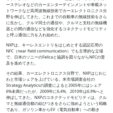
ーステレオなどのカーエンターテインメントや車載ネッ
トワークなど高周波無線技術でカーエレクトロニクス分
野を伸ばしてきた。これまでの自動車の無線技術をさら
に生かし、クルマ同士の通信や、クルマと支柱の無線機
器との間の通信などを強化するコネクテッドモビリティ
と呼ぶ通信に力を入れ始めた。
NXPは、キーレスエントリをはじめとする認証応用の
NFC（near field communication）でも主導的な立場
で、日本のソニーのFelicaと協調を図りながらNFCの普
及を進めてきた。
その結果、カーエレクトロニクス分野で、NXPはじわじ
わと市場シェアを上げている。米市場調査会社の
Strategy Analyticsの調査によると2005年にはシェア
6%未満だったが、2009年に6.4%、2010年は6.9%へと
伸ばしてきた。NXPのコネクテッドモビリティは、クル
マと無線通信都の結びつきをさらに強めようという戦略
であり、ガソリン車からEV（電気自動車）への動き