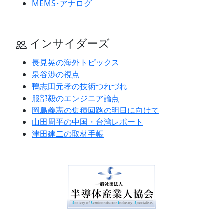
MEMS･アナログ
インサイダーズ
長見晃の海外トピックス
泉谷渉の視点
鴨志田元孝の技術つれづれ
服部毅のエンジニア論点
岡島義憲の集積回路の明日に向けて
山田周平の中国・台湾レポート
津田建二の取材手帳