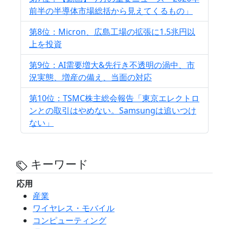
前半の半導体市場総括から見えてくるもの」
第8位：Micron、広島工場の拡張に1.5兆円以
上を投資
第9位：AI需要増大&先行き不透明の渦中、市
況実態、増産の備え、当面の対応
第10位：TSMC株主総会報告「東京エレクトロ
ンとの取引はやめない。Samsungは追いつけ
ない」
キーワード
応用
産業
ワイヤレス・モバイル
コンピューティング