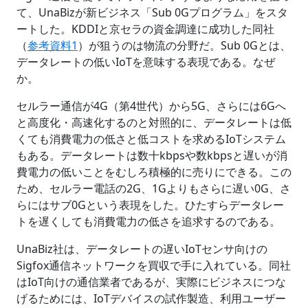
て、UnaBizが新ビジネス「Sub 0Gプログラム」をスタ
ートした。KDDIと京セラの資金調達に成功した同社
（
参考資料1
）が狙うのは物流の分野だ。Sub 0Gとは、
データレートの低いIoTを意味する表現である。なぜ
か。
セルラー通信が4G（第4世代）から5G、さらには6Gへ
と高度化・高速化するのと対照的に、データレートは低
くても消費電力の低さと低コストを求めるIoTシステム
もある。データレートは数十kbpsや数kbpsと遅いが消
費電力の低いことをむしろ積極的に売りにできる。この
ため、セルラー電話の2G、1Gよりもさらに遅い0G、さ
らにはサブ0Gという表現をした。ひたすらデータレー
トを遅くしても消費電力の低さを追求するのである。
UnaBiz社は、データレートの遅いIoTセンサ向けの
Sigfox通信ネットワークを買収で手に入れている。同社
はIoT向けの通信業者であるが、実際にビジネスにつな
げるためには、IoTデバイスの試作製造、利用ユーザー