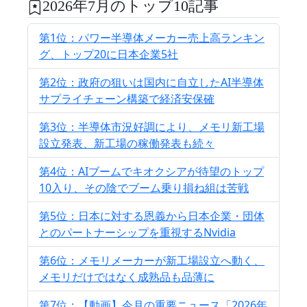
2026年7月のトップ10記事
第1位：パワー半導体メーカー売上高ランキン
グ、トップ20に日本企業5社
第2位：政府の狙いは国内に自立したAI半導体
サプライチェーン構築で経済安保確
第3位：半導体市況好調により、メモリ新工場
設立発表、新工場の稼働発表も続々
第4位：AIブームでキオクシアが待望のトップ
10入り、その陰でブーム乗り損ね組は苦戦
第5位：日本に対する恩義から日本企業・団体
とのパートナーシップを重視するNvidia
第6位：メモリメーカーが新工場設立へ動く、
メモリだけではなく成熟品も品薄に
第7位：【動画】今月の重要ニュース「2026年