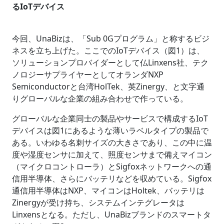
るIoTデバイス
今回、UnaBizは、「Sub 0Gプログラム」と称するビジ
ネスを立ち上げた。ここでのIoTデバイス（図1）は、
ソリューションプロバイダーとして仏Linxens社、テク
ノロジーサプライヤーとしてオランダNXP
Semiconductorと台湾HolTek、英Zinergy、と文字通
りグローバルな企業の組み合わせで作っている。
グローバルな企業同士の製品やサービスで構成するIoT
デバイスは図1にあるような薄いラベルタイプの製品で
ある。いわゆる名刺サイズの大きさであり、この中に温
度や湿度センサに加えて、照度センサまで備えマイコン
（マイクロコントローラ）とSigfoxネットワークへの通
信用半導体、さらにバッテリなどを収めている。Sigfox
通信用半導体はNXP、マイコンはHoltek、バッテリは
Zinergyが受け持ち、システムインテグレータは
Linxensとなる。ただし、UnaBizブランドのスマートタ