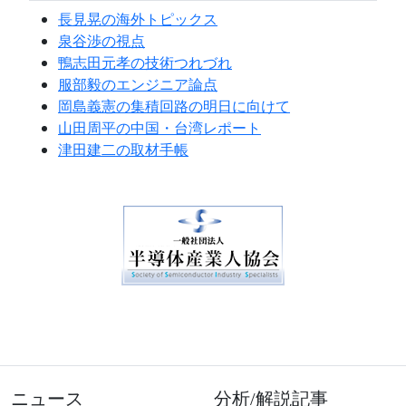
長見晃の海外トピックス
泉谷渉の視点
鴨志田元孝の技術つれづれ
服部毅のエンジニア論点
岡島義憲の集積回路の明日に向けて
山田周平の中国・台湾レポート
津田建二の取材手帳
ニュース
分析/解説記事