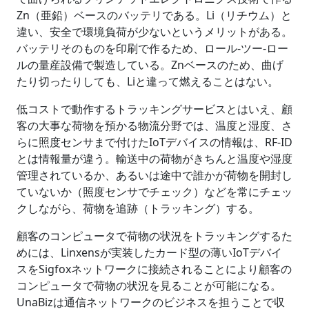
Zn（亜鉛）ベースのバッテリである。Li（リチウム）と
違い、安全で環境負荷が少ないというメリットがある。
バッテリそのものを印刷で作るため、ロール-ツー-ロー
ルの量産設備で製造している。Znベースのため、曲げ
たり切ったりしても、Liと違って燃えることはない。
低コストで動作するトラッキングサービスとはいえ、顧
客の大事な荷物を預かる物流分野では、温度と湿度、さ
らに照度センサまで付けたIoTデバイスの情報は、RF-ID
とは情報量が違う。輸送中の荷物がきちんと温度や湿度
管理されているか、あるいは途中で誰かが荷物を開封し
ていないか（照度センサでチェック）などを常にチェッ
クしながら、荷物を追跡（トラッキング）する。
顧客のコンピュータで荷物の状況をトラッキングするた
めには、Linxensが実装したカード型の薄いIoTデバイ
スをSigfoxネットワークに接続されることにより顧客の
コンピュータで荷物の状況を見ることが可能になる。
UnaBizは通信ネットワークのビジネスを担うことで収