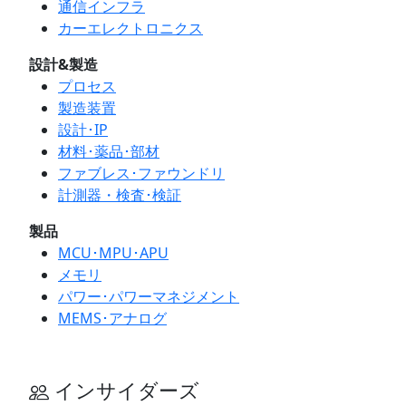
通信インフラ
カーエレクトロニクス
設計&製造
プロセス
製造装置
設計･IP
材料･薬品･部材
ファブレス･ファウンドリ
計測器・検査･検証
製品
MCU･MPU･APU
メモリ
パワー･パワーマネジメント
MEMS･アナログ
インサイダーズ