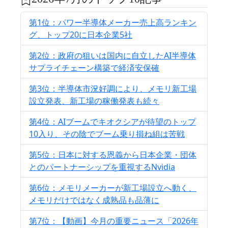
第1位：パワー半導体メーカー売上高ランキン
グ、トップ20に日本企業5社
第2位：政府の狙いは国内に自立したAI半導体
サプライチェーン構築で経済安保確
第3位：半導体市況好調により、メモリ新工場
設立発表、新工場の稼働発表も続々
第4位：AIブームでキオクシアが待望のトップ
10入り、その陰でブーム乗り損ね組は苦戦
第5位：日本に対する恩義から日本企業・団体
とのパートナーシップを重視するNvidia
第6位：メモリメーカーが新工場設立へ動く、
メモリだけではなく成熟品も品薄に
第7位：【動画】今月の重要ニュース「2026年