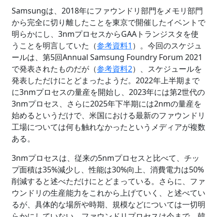
Samsungは、2018年にファウンドリ部門をメモリ部門
から完全に切り離したことを東京で開催したイベントで
明らかにし、3nmプロセスからGAAトランジスタを使
うことを明言していた（
参考資料1
）。今回のスケジュ
ールは、第5回Annual Samsung Foundry Forum 2021
で発表されたものだが（
参考資料2
）、スケジュールを
発表しただけにとどまったようだ。2022年上半期まで
に3nmプロセスの量産を開始し、2023年には第2世代の
3nmプロセス、さらに2025年下半期には2nmの量産を
始めるというだけで、米国における最新のファウンドリ
工場については何も触れなかったというメディアが複数
ある。
3nmプロセスは、従来の5nmプロセスと比べて、チッ
プ面積は35%減少し、性能は30%向上、消費電力は50%
削減すると述べただけにとどまっている。さらに、ファ
ウンドリの生産能力をこれから上げていく、と述べてい
るが、具体的な場所や時期、規模などについては一切明
らかにしていない。ファウンドリプロセスは今まで、韓