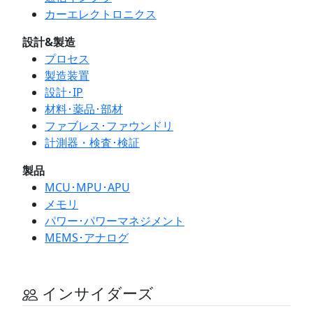
カーエレクトロニクス
設計&製造
プロセス
製造装置
設計･IP
材料･薬品･部材
ファブレス･ファウンドリ
計測器・検査･検証
製品
MCU･MPU･APU
メモリ
パワー･パワーマネジメント
MEMS･アナログ
インサイダーズ