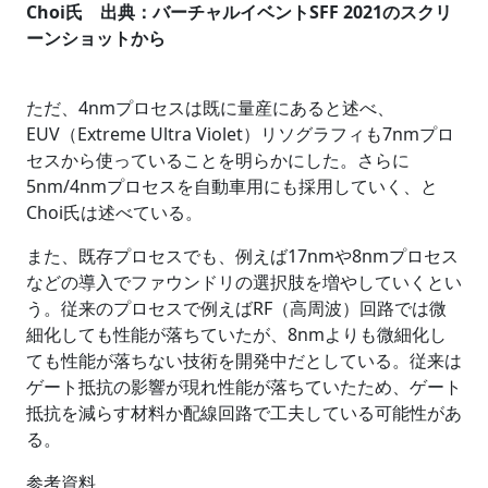
Choi氏 出典：バーチャルイベントSFF 2021のスクリ
ーンショットから
ただ、4nmプロセスは既に量産にあると述べ、
EUV（Extreme Ultra Violet）リソグラフィも7nmプロ
セスから使っていることを明らかにした。さらに
5nm/4nmプロセスを自動車用にも採用していく、と
Choi氏は述べている。
また、既存プロセスでも、例えば17nmや8nmプロセス
などの導入でファウンドリの選択肢を増やしていくとい
う。従来のプロセスで例えばRF（高周波）回路では微
細化しても性能が落ちていたが、8nmよりも微細化し
ても性能が落ちない技術を開発中だとしている。従来は
ゲート抵抗の影響が現れ性能が落ちていたため、ゲート
抵抗を減らす材料か配線回路で工夫している可能性があ
る。
参考資料