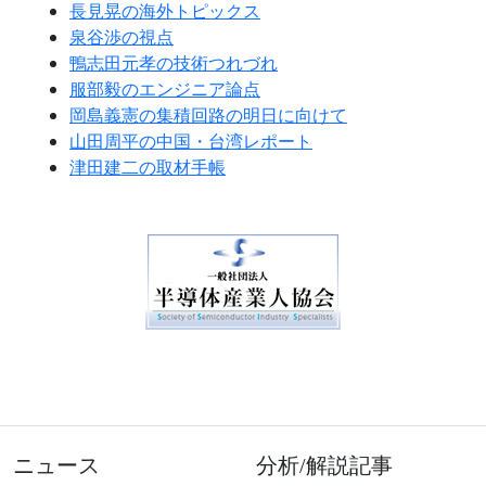
長見晃の海外トピックス
泉谷渉の視点
鴨志田元孝の技術つれづれ
服部毅のエンジニア論点
岡島義憲の集積回路の明日に向けて
山田周平の中国・台湾レポート
津田建二の取材手帳
ニュース
分析/解説記事