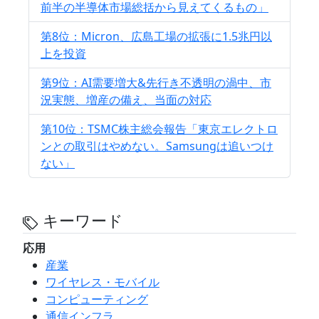
前半の半導体市場総括から見えてくるもの」
第8位：Micron、広島工場の拡張に1.5兆円以
上を投資
第9位：AI需要増大&先行き不透明の渦中、市
況実態、増産の備え、当面の対応
第10位：TSMC株主総会報告「東京エレクトロ
ンとの取引はやめない。Samsungは追いつけ
ない」
キーワード
応用
産業
ワイヤレス・モバイル
コンピューティング
通信インフラ