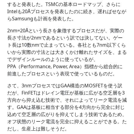
すると発表した。TSMCの基本ロードマップ、さらに
Intelも20Åプロセスを発表したのに続き、遅ればせなが
らSamsungも計画を発表した。
2nm=20Åという長さを象徴するプロセスだが、実際の
長さ寸法が2nmであるという訳では決してない。ゲー
ト長は10数nmで止まっている。各社とも7nm以下くら
いから実際の寸法とは大きくかけ離れたサイズを、まる
でデザインルールのように使っているが、
PPA（Performance, Power, Area）指標から総合的に
前進したプロセスという表現で使っているものだ。
さて、3nmプロセスではGAA構造のMOSFETを使う訳
だが、FinFETはドレイン電圧が基板に広がる空乏層を3
方向から抑え込む技術で、それによってリーク電流を減
す。GAAは基板に相当する部分を4方向から完全に封じ
込めて空乏層の広がりを抑えてしまう技術であるため、
オフ状態のリーク電流を完全に抑えることができる。た
だし、生産上は難しそうだ。