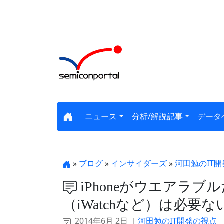
ニュース
分析/解説記事
データ
»
ブログ
»
インサイダーズ
»
河田勉のIT
iPhoneがウエアラ
（iWatchなど）は必要ない
2014年6月 2日 ｜
河田勉のIT開発の視点