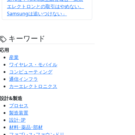
エレクトロンとの取引はやめない。
Samsungは追いつけない」
キーワード
応用
産業
ワイヤレス・モバイル
コンピューティング
通信インフラ
カーエレクトロニクス
設計&製造
プロセス
製造装置
設計･IP
材料･薬品･部材
ファブレス･ファウンドリ