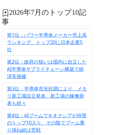
2026年7月のトップ10記
事
第1位：パワー半導体メーカー売上高
ランキング、トップ20に日本企業5
社
第2位：政府の狙いは国内に自立した
AI半導体サプライチェーン構築で経
済安保確
第3位：半導体市況好調により、メモ
リ新工場設立発表、新工場の稼働発
表も続々
第4位：AIブームでキオクシアが待望
のトップ10入り、その陰でブーム乗
り損ね組は苦戦