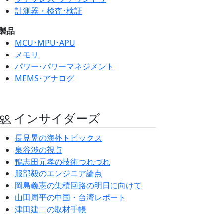
計測器・検査･検証
製品
MCU･MPU･APU
メモリ
パワー･パワーマネジメント
MEMS･アナログ
インサイダーズ
長見晃の海外トピックス
泉谷渉の視点
鴨志田元孝の技術つれづれ
服部毅のエンジニア論点
岡島義憲の集積回路の明日に向けて
山田周平の中国・台湾レポート
津田建二の取材手帳