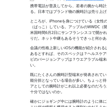
携帯電話が普及してから、若者の腕から時計
る。日本ではブランド物の腕時計は売り上げ
ところが、iPhoneを身につけている（女性
（ばっこ）している。アップルのWWDC（開発者会議：W
米国時間6月2日にサンフランシスコで開か
りだ。ネット中継もあるそうできっと何かあ
会議の性格上新しいiOSの機能が紹介されるは
あるとすれば、そのスペックは？ヘルスケア
ビのバージョンアップは？ウエアラブル端末の
い。
既にたくさんの腕時計型端末が発表されてい
能分担となっている場合が多い。ちょっと待っ
アとしての腕時計がこれ以上必要なのだろうか
十分ではないのか。
確かにジョギング中には腕時計のように体に