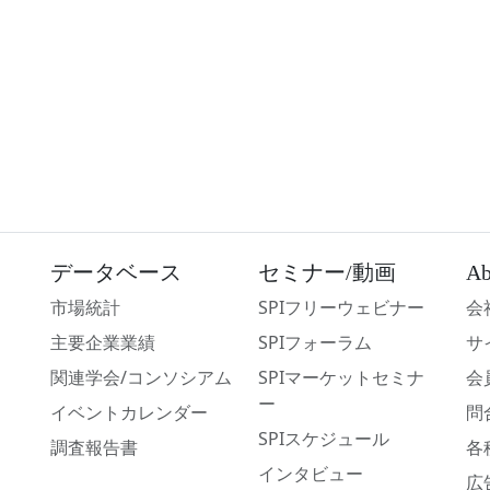
データベース
セミナー/動画
Ab
市場統計
SPIフリーウェビナー
会
主要企業業績
SPIフォーラム
サ
関連学会/コンソシアム
SPIマーケットセミナ
会
ー
イベントカレンダー
問
SPIスケジュール
調査報告書
各
インタビュー
広