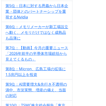
第5位：日本に対する恩義から日本企
業・団体とのパートナーシップを重
視するNvidia
第6位：メモリメーカーが新工場設立
へ動く、メモリだけではなく成熟品
も品薄に
第7位：【動画】今月の重要ニュース
「2026年前半の半導体市場総括から
見えてくるもの」
第8位：Micron、広島工場の拡張に
1.5兆円以上を投資
第9位：AI需要増大&先行き不透明の
渦中、市況実態、増産の備え、当面
の対応
第10位：TSMC株主総会報告「東京