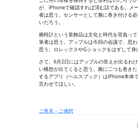
こに何の情報を獲得すると便利なのだろうか
が、iPhoneで確認すれば済む話である。
者は思う。センサーとして腕に巻き付ける必
いだろう。
腕時計という装飾品は文化と時代を背負って
筆者は思う。アップルは今回の会議で、思わ
思う。ロレックスやGショックをはずして身に
さて、6月2日にはアップルの答えが出るわ
い構想が出てくると思う。腕に二つも巻きた
するアプリ（ヘルスブック）はiPhone本
言わせてほしい。
ご意見・ご感想