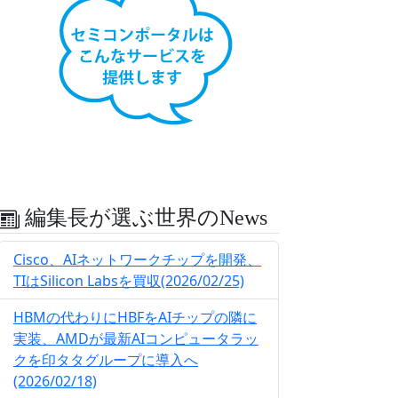
編集長が選ぶ世界のNews
Cisco、AIネットワークチップを開発、
TIはSilicon Labsを買収(2026/02/25)
HBMの代わりにHBFをAIチップの隣に
実装、AMDが最新AIコンピュータラッ
クを印タタグループに導入へ
(2026/02/18)