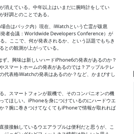
が消えている。中年以上はいまだに腕時計をしてい
が好調とのことである。
の場合はバック内）現在、iWatchという亡霊が跋扈
orldwide Developers Conference）が
れる。ここで、何が発表されるか、という話題でもちき
るとの観測が上がっている。
ず。興味は新しいハードiPhone6の発表があるのか？
やスマートホームの発表があるのでは？アップルテレ
代表格iWatchの発表はあるのか？など、かまびすし
る。スマートフォンが親機で、そのコンパニオンの機
てほしい。iPhoneを身につけているのにハードウエ
？腕に巻きつけてなくてもiPhoneで情報が取れれば
直接接触しているウエアラブルは便利だと思うが、こ