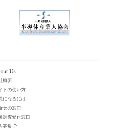
out Us
社概要
イトの使い方
員になるには
合せの窓口
種調査受付窓口
告募集