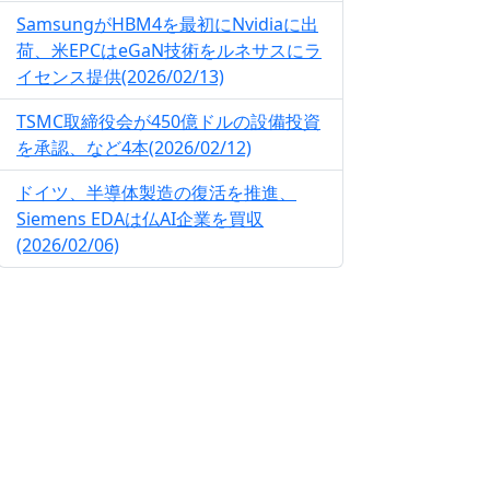
SamsungがHBM4を最初にNvidiaに出
荷、米EPCはeGaN技術をルネサスにラ
イセンス提供(2026/02/13)
TSMC取締役会が450億ドルの設備投資
を承認、など4本(2026/02/12)
ドイツ、半導体製造の復活を推進、
Siemens EDAは仏AI企業を買収
(2026/02/06)