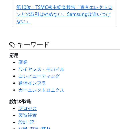
第10位：TSMC株主総会報告「東京エレクトロ
ンとの取引はやめない。Samsungは追いつけ
ない」
キーワード
応用
産業
ワイヤレス・モバイル
コンピューティング
通信インフラ
カーエレクトロニクス
設計&製造
プロセス
製造装置
設計･IP
材料･薬品･部材