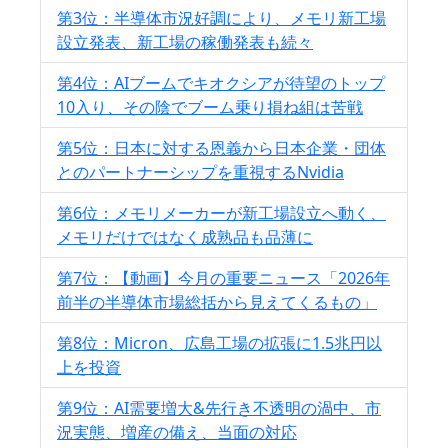
第3位：半導体市況好調により、メモリ新工場
設立発表、新工場の稼働発表も続々
第4位：AIブームでキオクシアが待望のトップ
10入り、その陰でブーム乗り損ね組は苦戦
第5位：日本に対する恩義から日本企業・団体
とのパートナーシップを重視するNvidia
第6位：メモリメーカーが新工場設立へ動く、
メモリだけではなく成熟品も品薄に
第7位：【動画】今月の重要ニュース「2026年
前半の半導体市場総括から見えてくるもの」
第8位：Micron、広島工場の拡張に1.5兆円以
上を投資
第9位：AI需要増大&先行き不透明の渦中、市
況実態、増産の備え、当面の対応