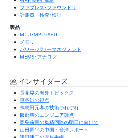
ファブレス･ファウンドリ
計測器・検査･検証
製品
MCU･MPU･APU
メモリ
パワー･パワーマネジメント
MEMS･アナログ
インサイダーズ
長見晃の海外トピックス
泉谷渉の視点
鴨志田元孝の技術つれづれ
服部毅のエンジニア論点
岡島義憲の集積回路の明日に向けて
山田周平の中国・台湾レポート
津田建二の取材手帳