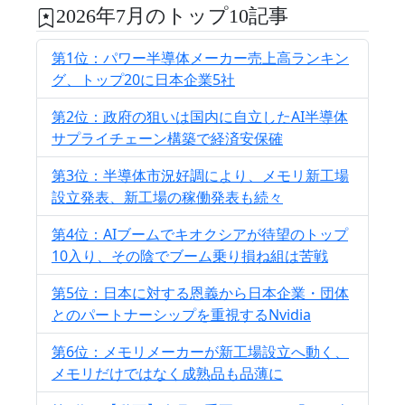
2026年7月のトップ10記事
第1位：パワー半導体メーカー売上高ランキン
グ、トップ20に日本企業5社
第2位：政府の狙いは国内に自立したAI半導体
サプライチェーン構築で経済安保確
第3位：半導体市況好調により、メモリ新工場
設立発表、新工場の稼働発表も続々
第4位：AIブームでキオクシアが待望のトップ
10入り、その陰でブーム乗り損ね組は苦戦
第5位：日本に対する恩義から日本企業・団体
とのパートナーシップを重視するNvidia
第6位：メモリメーカーが新工場設立へ動く、
メモリだけではなく成熟品も品薄に