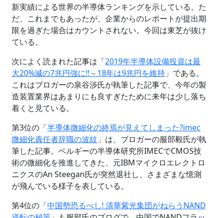
新実績による世界の半導体ランキングを示している。た
だ、これまでもあったが、企業からのレポートが提出期
限を過ぎた場合はカウントされない。今回は東芝が抜け
ている。
次によく読まれた記事は「
2019年半導体設備投資は最
大20%減の7兆円強に!!～18年は9兆円を維持
」である。
これはブロガーの泉谷渉氏が執筆した記事で、今年の製
造装置業界はあまりにも良すぎたために来年は少し落ち
着くと見ている。
第3位の「
半導体微細化の終焉が見えてしまった?imec
微細化責任者辞職の波紋
」は、ブロガーの服部毅氏が執
筆した記事。ベルギーの半導体研究所IMECでCMOS技
術の微細化を推進してきた、元IBMマイクロエレクトロ
ニクスのAn Steegan氏が突然退社し、さまざまな憶測
が飛んでいる様子を表している。
第4位の「
中国勢恐るべし! 清華紫光集団がねらうNAND
逆転の秘策
」も服部氏のブログで、中国でNANDフラッ