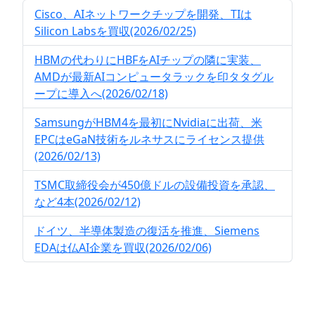
Cisco、AIネットワークチップを開発、TIは
Silicon Labsを買収(2026/02/25)
HBMの代わりにHBFをAIチップの隣に実装、
AMDが最新AIコンピュータラックを印タタグル
ープに導入へ(2026/02/18)
SamsungがHBM4を最初にNvidiaに出荷、米
EPCはeGaN技術をルネサスにライセンス提供
(2026/02/13)
TSMC取締役会が450億ドルの設備投資を承認、
など4本(2026/02/12)
ドイツ、半導体製造の復活を推進、Siemens
EDAは仏AI企業を買収(2026/02/06)