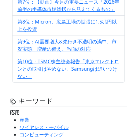
第7位：【動画】今月の重要ニュース「2026年
前半の半導体市場総括から見えてくるもの」
第8位：Micron、広島工場の拡張に1.5兆円以
上を投資
第9位：AI需要増大&先行き不透明の渦中、市
況実態、増産の備え、当面の対応
第10位：TSMC株主総会報告「東京エレクトロ
ンとの取引はやめない。Samsungは追いつけ
ない」
キーワード
応用
産業
ワイヤレス・モバイル
コンピューティング