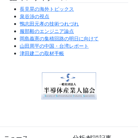
長見晃の海外トピックス
泉谷渉の視点
鴨志田元孝の技術つれづれ
服部毅のエンジニア論点
岡島義憲の集積回路の明日に向けて
山田周平の中国・台湾レポート
津田建二の取材手帳