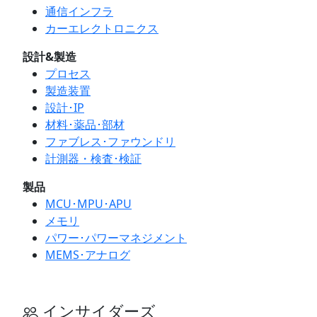
通信インフラ
カーエレクトロニクス
設計&製造
プロセス
製造装置
設計･IP
材料･薬品･部材
ファブレス･ファウンドリ
計測器・検査･検証
製品
MCU･MPU･APU
メモリ
パワー･パワーマネジメント
MEMS･アナログ
インサイダーズ