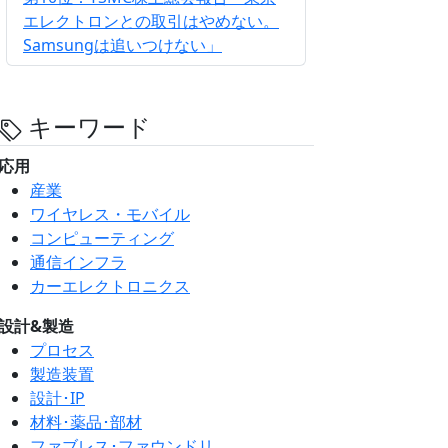
エレクトロンとの取引はやめない。
Samsungは追いつけない」
キーワード
応用
産業
ワイヤレス・モバイル
コンピューティング
通信インフラ
カーエレクトロニクス
設計&製造
プロセス
製造装置
設計･IP
材料･薬品･部材
ファブレス･ファウンドリ