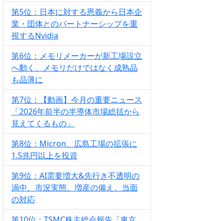
第5位：日本に対する恩義から日本企
業・団体とのパートナーシップを重
視するNvidia
第6位：メモリメーカーが新工場設立
へ動く、メモリだけではなく成熟品
も品薄に
第7位：【動画】今月の重要ニュース
「2026年前半の半導体市場総括から
見えてくるもの」
第8位：Micron、広島工場の拡張に
1.5兆円以上を投資
第9位：AI需要増大&先行き不透明の
渦中、市況実態、増産の備え、当面
の対応
第10位：TSMC株主総会報告「東京