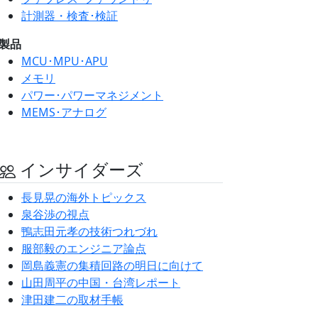
計測器・検査･検証
製品
MCU･MPU･APU
メモリ
パワー･パワーマネジメント
MEMS･アナログ
インサイダーズ
長見晃の海外トピックス
泉谷渉の視点
鴨志田元孝の技術つれづれ
服部毅のエンジニア論点
岡島義憲の集積回路の明日に向けて
山田周平の中国・台湾レポート
津田建二の取材手帳