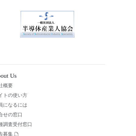
out Us
社概要
イトの使い方
員になるには
合せの窓口
種調査受付窓口
告募集