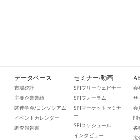
データベース
セミナー/動画
Ab
市場統計
SPIフリーウェビナー
会
主要企業業績
SPIフォーラム
サ
関連学会/コンソシアム
SPIマーケットセミナ
会
ー
イベントカレンダー
問
SPIスケジュール
調査報告書
各
インタビュー
広