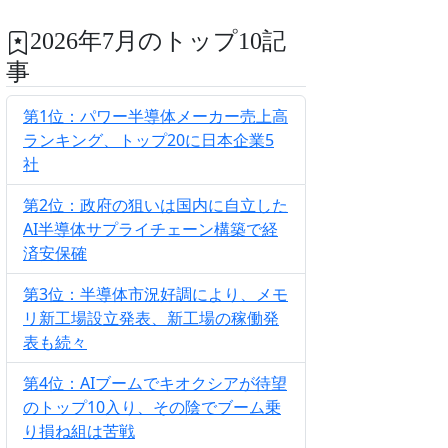
2026年7月のトップ10記
事
第1位：パワー半導体メーカー売上高
ランキング、トップ20に日本企業5
社
第2位：政府の狙いは国内に自立した
AI半導体サプライチェーン構築で経
済安保確
第3位：半導体市況好調により、メモ
リ新工場設立発表、新工場の稼働発
表も続々
第4位：AIブームでキオクシアが待望
のトップ10入り、その陰でブーム乗
り損ね組は苦戦