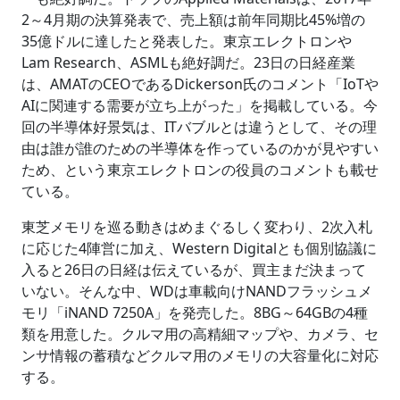
2～4月期の決算発表で、売上額は前年同期比45%増の
35億ドルに達したと発表した。東京エレクトロンや
Lam Research、ASMLも絶好調だ。23日の日経産業
は、AMATのCEOであるDickerson氏のコメント「IoTや
AIに関連する需要が立ち上がった」を掲載している。今
回の半導体好景気は、ITバブルとは違うとして、その理
由は誰が誰のための半導体を作っているのかが見やすい
ため、という東京エレクトロンの役員のコメントも載せ
ている。
東芝メモリを巡る動きはめまぐるしく変わり、2次入札
に応じた4陣営に加え、Western Digitalとも個別協議に
入ると26日の日経は伝えているが、買主まだ決まって
いない。そんな中、WDは車載向けNANDフラッシュメ
モリ「iNAND 7250A」を発売した。8BG～64GBの4種
類を用意した。クルマ用の高精細マップや、カメラ、セ
ンサ情報の蓄積などクルマ用のメモリの大容量化に対応
する。