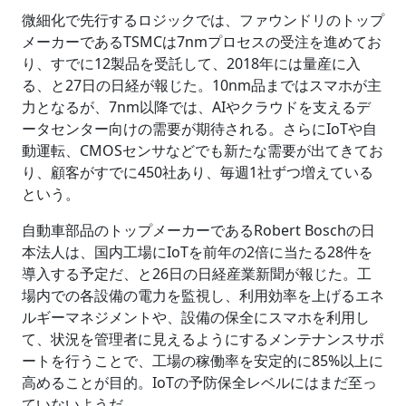
微細化で先行するロジックでは、ファウンドリのトップ
メーカーであるTSMCは7nmプロセスの受注を進めてお
り、すでに12製品を受託して、2018年には量産に入
る、と27日の日経が報じた。10nm品まではスマホが主
力となるが、7nm以降では、AIやクラウドを支えるデ
ータセンター向けの需要が期待される。さらにIoTや自
動運転、CMOSセンサなどでも新たな需要が出てきてお
り、顧客がすでに450社あり、毎週1社ずつ増えている
という。
自動車部品のトップメーカーであるRobert Boschの日
本法人は、国内工場にIoTを前年の2倍に当たる28件を
導入する予定だ、と26日の日経産業新聞が報じた。工
場内での各設備の電力を監視し、利用効率を上げるエネ
ルギーマネジメントや、設備の保全にスマホを利用し
て、状況を管理者に見えるようにするメンテナンスサポ
ートを行うことで、工場の稼働率を安定的に85%以上に
高めることが目的。IoTの予防保全レベルにはまだ至っ
ていないようだ。