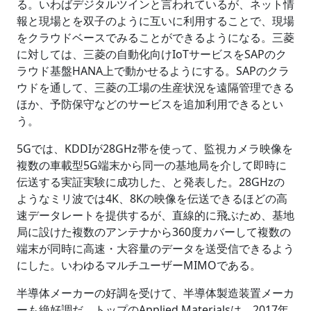
る。いわばデジタルツインと言われているが、ネット情
報と現場とを双子のように互いに利用することで、現場
をクラウドベースでみることができるようになる。三菱
に対しては、三菱の自動化向けIoTサービスをSAPのク
ラウド基盤HANA上で動かせるようにする。SAPのクラ
ウドを通して、三菱の工場の生産状況を遠隔管理できる
ほか、予防保守などのサービスを追加利用できるとい
う。
5Gでは、KDDIが28GHz帯を使って、監視カメラ映像を
複数の車載型5G端末から同一の基地局を介して即時に
伝送する実証実験に成功した、と発表した。28GHzの
ようなミリ波では4K、8Kの映像を伝送できるほどの高
速データレートを提供するが、直線的に飛ぶため、基地
局に設けた複数のアンテナから360度カバーして複数の
端末が同時に高速・大容量のデータを送受信できるよう
にした。いわゆるマルチユーザーMIMOである。
半導体メーカーの好調を受けて、半導体製造装置メーカ
ーも絶好調だ。トップのApplied Materialsは、2017年