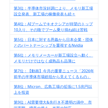
第3位：半導体市況好調により、メモリ新工場
設立発表、新工場の稼働発表も続々
第4位：AIブームでキオクシアが待望のトップ
10入り、その陰でブーム乗り損ね組は苦戦
第5位：日本に対する恩義から日本企業・団体
とのパートナーシップを重視するNvidia
第6位：メモリメーカーが新工場設立へ動く、
メモリだけではなく成熟品も品薄に
第7位：【動画】今月の重要ニュース「2026年
前半の半導体市場総括から見えてくるもの」
第8位：Micron、広島工場の拡張に1.5兆円以
上を投資
第9位：AI需要増大&先行き不透明の渦中、市
況実態、増産の備え、当面の対応