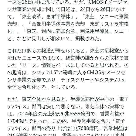
ースを26日(月)に流している。ただ、CMOSイメージセ
ンサ事業の売却に関して日経は、24日から26日にかけ
て、「東芝改革、まず半導体」、「東芝、ソニーに事業
売却」、「画像用半導体事業を売却 東芝リストラ本格
化」、「東芝、週内に売却合意、画像用半導体、ソニー
と」などの見出しが相次いで、掲載された。
これだけ多くの報道が寄せられると、東芝の広報室から
流れたニュースではなく、経営陣の誰かからの取材で書
いた『リーク』情報をベースにしていると思われる。そ
の趣旨は、システムLSIの範疇に入るCMOSイメージセ
ンサ事業の売却であり、ディスクリートやシステムLSI
全体を合理化する、としている。
ただ、東芝全体から見ると、半導体部門が中心の「電子
デバイス」部門は決して悪くない。東芝全体の決算で
は、2014年度の売上額が6兆6559億円で、営業利益が
1704億円であった。この内、半導体事業を含む「電子
デバイス」部門の売り上げは1兆7688億円、営業利益は
2166億円となっており、電子デバイスがなければ東芝