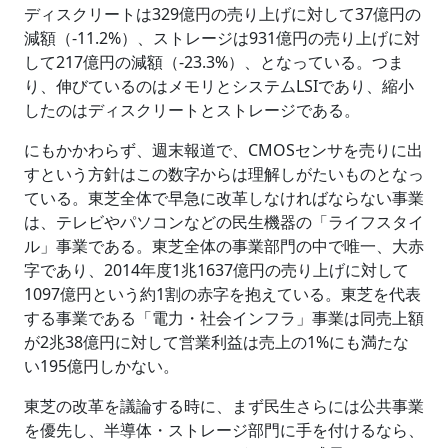
ディスクリートは329億円の売り上げに対して37億円の
減額（-11.2%）、ストレージは931億円の売り上げに対
して217億円の減額（-23.3%）、となっている。つま
り、伸びているのはメモリとシステムLSIであり、縮小
したのはディスクリートとストレージである。
にもかかわらず、週末報道で、CMOSセンサを売りに出
すという方針はこの数字からは理解しがたいものとなっ
ている。東芝全体で早急に改革しなければならない事業
は、テレビやパソコンなどの民生機器の「ライフスタイ
ル」事業である。東芝全体の事業部門の中で唯一、大赤
字であり、2014年度1兆1637億円の売り上げに対して
1097億円という約1割の赤字を抱えている。東芝を代表
する事業である「電力・社会インフラ」事業は同売上額
が2兆38億円に対して営業利益は売上の1%にも満たな
い195億円しかない。
東芝の改革を議論する時に、まず民生さらには公共事業
を優先し、半導体・ストレージ部門に手を付けるなら、