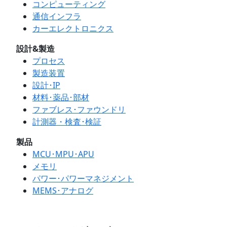
コンピューティング
通信インフラ
カーエレクトロニクス
設計&製造
プロセス
製造装置
設計･IP
材料･薬品･部材
ファブレス･ファウンドリ
計測器・検査･検証
製品
MCU･MPU･APU
メモリ
パワー･パワーマネジメント
MEMS･アナログ