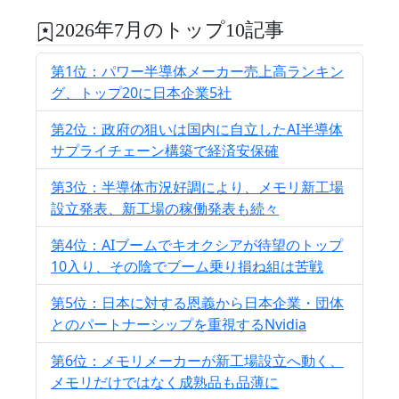
2026年7月のトップ10記事
第1位：パワー半導体メーカー売上高ランキン
グ、トップ20に日本企業5社
第2位：政府の狙いは国内に自立したAI半導体
サプライチェーン構築で経済安保確
第3位：半導体市況好調により、メモリ新工場
設立発表、新工場の稼働発表も続々
第4位：AIブームでキオクシアが待望のトップ
10入り、その陰でブーム乗り損ね組は苦戦
第5位：日本に対する恩義から日本企業・団体
とのパートナーシップを重視するNvidia
第6位：メモリメーカーが新工場設立へ動く、
メモリだけではなく成熟品も品薄に