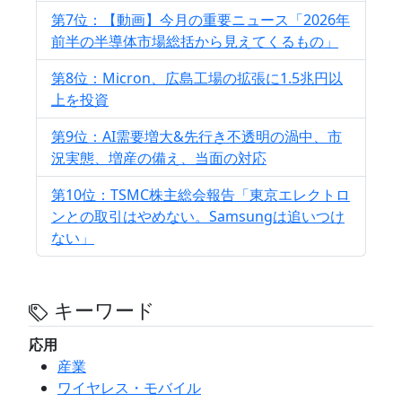
第7位：【動画】今月の重要ニュース「2026年
前半の半導体市場総括から見えてくるもの」
第8位：Micron、広島工場の拡張に1.5兆円以
上を投資
第9位：AI需要増大&先行き不透明の渦中、市
況実態、増産の備え、当面の対応
第10位：TSMC株主総会報告「東京エレクトロ
ンとの取引はやめない。Samsungは追いつけ
ない」
キーワード
応用
産業
ワイヤレス・モバイル