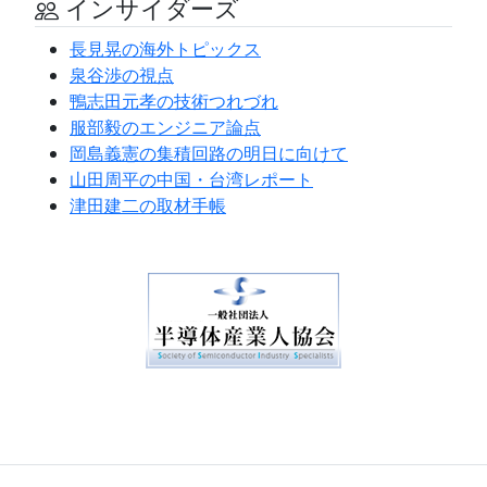
インサイダーズ
長見晃の海外トピックス
泉谷渉の視点
鴨志田元孝の技術つれづれ
服部毅のエンジニア論点
岡島義憲の集積回路の明日に向けて
山田周平の中国・台湾レポート
津田建二の取材手帳