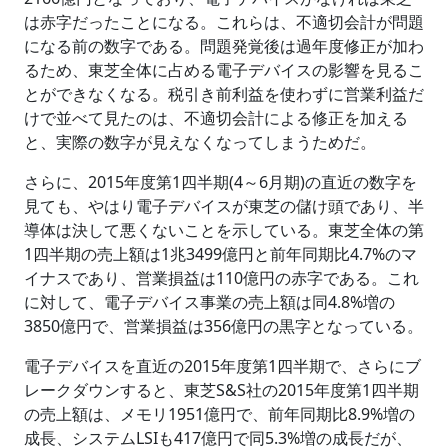
は赤字だったことになる。これらは、不適切会計が問題
になる前の数字である。問題発覚後は過年度修正が加わ
るため、東芝全体に占める電子デバイスの影響を見るこ
とができなくなる。税引き前利益を使わずに営業利益だ
けで並べて見たのは、不適切会計による修正を加える
と、実際の数字が見えなくなってしまうためだ。
さらに、2015年度第1四半期(4～6月期)の直近の数字を
見ても、やはり電子デバイスが東芝の儲け頭であり、半
導体は決して悪くないことを示している。東芝全体の第
1四半期の売上額は1兆3499億円と前年同期比4.7%のマ
イナスであり、営業損益は110億円の赤字である。これ
に対して、電子デバイス事業の売上額は同4.8%増の
3850億円で、営業損益は356億円の黒字となっている。
電子デバイスを直近の2015年度第1四半期で、さらにブ
レークダウンすると、東芝S&S社の2015年度第1四半期
の売上額は、メモリ1951億円で、前年同期比8.9%増の
成長、システムLSIも417億円で同5.3%増の成長だが、