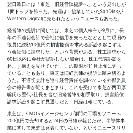
翌日曜日には「東芝、旧経営陣提訴へ」という見出しが
1面トップを飾った。先週は、協業していたSanDiskが
Western Digitalに売られたというニュースもあった。
経営陣の提訴に関しては、東芝の個人株主が9月に、長
年の不適切会計で会社に信用を失ったなどとして現旧の
役員に総額10億円の損害賠償を求める訴訟を起こすよ
う会社側に請求した、という背景がある。株主請求から
60日以内に会社が提訴しない場合は、株主代表訴訟を
起こす構えを見せていた。この期限が11月上旬に迫っ
ていることもあり、東芝は旧経営陣の提訴に踏み切るよ
うだ。不適切会計を巡り経営責任を調べている外部委員
会の報告書が近くまとまり、これを受けて東芝が西田厚
聡氏ら歴代3社長を含む旧経営陣を相手取り、損害賠償
請求訴訟を起こす見通しだと、日経は報じている。
東芝は、CMOSイメージセンサ部門の工場をソニーへ
200億円で売却すると24日の日経が報じたが、半導体事
業に関して東芝は発表していない、というニュースリリ