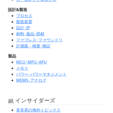
設計&製造
プロセス
製造装置
設計･IP
材料･薬品･部材
ファブレス･ファウンドリ
計測器・検査･検証
製品
MCU･MPU･APU
メモリ
パワー･パワーマネジメント
MEMS･アナログ
インサイダーズ
長見晃の海外トピックス