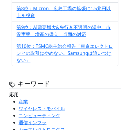
第8位：Micron、広島工場の拡張に1.5兆円以
上を投資
第9位：AI需要増大&先行き不透明の渦中、市
況実態、増産の備え、当面の対応
第10位：TSMC株主総会報告「東京エレクトロ
ンとの取引はやめない。Samsungは追いつけ
ない」
キーワード
応用
産業
ワイヤレス・モバイル
コンピューティング
通信インフラ
カーエレクトロニクス