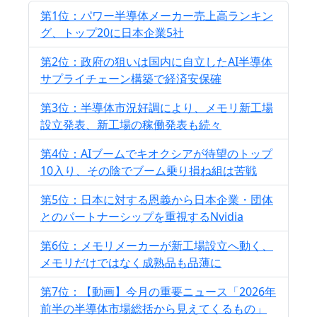
第1位：パワー半導体メーカー売上高ランキン
グ、トップ20に日本企業5社
第2位：政府の狙いは国内に自立したAI半導体
サプライチェーン構築で経済安保確
第3位：半導体市況好調により、メモリ新工場
設立発表、新工場の稼働発表も続々
第4位：AIブームでキオクシアが待望のトップ
10入り、その陰でブーム乗り損ね組は苦戦
第5位：日本に対する恩義から日本企業・団体
とのパートナーシップを重視するNvidia
第6位：メモリメーカーが新工場設立へ動く、
メモリだけではなく成熟品も品薄に
第7位：【動画】今月の重要ニュース「2026年
前半の半導体市場総括から見えてくるもの」