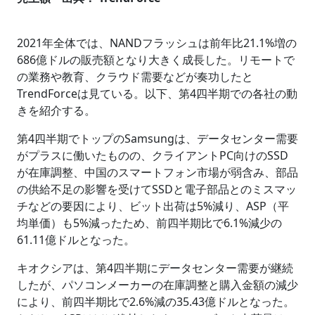
2021年全体では、NANDフラッシュは前年比21.1%増の
686億ドルの販売額となり大きく成長した。リモートで
の業務や教育、クラウド需要などが奏功したと
TrendForceは見ている。以下、第4四半期での各社の動
きを紹介する。
第4四半期でトップのSamsungは、データセンター需要
がプラスに働いたものの、クライアントPC向けのSSD
が在庫調整、中国のスマートフォン市場が弱含み、部品
の供給不足の影響を受けてSSDと電子部品とのミスマッ
チなどの要因により、ビット出荷は5%減り、ASP（平
均単価）も5%減ったため、前四半期比で6.1%減少の
61.11億ドルとなった。
キオクシアは、第4四半期にデータセンター需要が継続
したが、パソコンメーカーの在庫調整と購入金額の減少
により、前四半期比で2.6%減の35.43億ドルとなった。