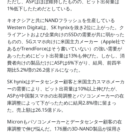
ただし、ASPはほぼ維持したものの、ビット出荷量は
1%低下したためだとしている。
キオクシアと共にNANDフラッシュを生産している
Western Digitalは、SK hynixを抜き2位に上がった。ク
ライアントおよび企業向けのSSDの需要が共に弱かった
ものの、5Gスマホ向けに米国主力メーカー（Apple社で
あるがTrendForceはそう書いていない）の強い需要が
あったためにビット出荷量は13%も伸びた。しかし、消
費者向けの製品だけにASPは6%下がり、結局、前四半
期比5.2%増の26.2億ドルになった。
SK hynixはデータセンター顧客と米国主力スマホメーカ
ーの需要により、ビット出荷量は10%以上伸びたが、
ASPが中国製スマホの出荷調整とパソコンメーカーの在
庫調整によって下がったために結局2.8%増に留まっ
た。売上額は26.15億ドル。
Micronもパソコンメーカーとデータセンター顧客の在
庫調整で伸び悩んだ。176層の3D-NAND製品が採用さ