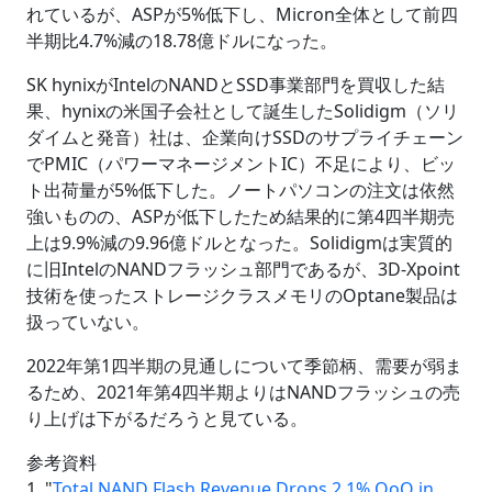
れているが、ASPが5%低下し、Micron全体として前四
半期比4.7%減の18.78億ドルになった。
SK hynixがIntelのNANDとSSD事業部門を買収した結
果、hynixの米国子会社として誕生したSolidigm（ソリ
ダイムと発音）社は、企業向けSSDのサプライチェーン
でPMIC（パワーマネージメントIC）不足により、ビッ
ト出荷量が5%低下した。ノートパソコンの注文は依然
強いものの、ASPが低下したため結果的に第4四半期売
上は9.9%減の9.96億ドルとなった。Solidigmは実質的
に旧IntelのNANDフラッシュ部門であるが、3D-Xpoint
技術を使ったストレージクラスメモリのOptane製品は
扱っていない。
2022年第1四半期の見通しについて季節柄、需要が弱ま
るため、2021年第4四半期よりはNANDフラッシュの売
り上げは下がるだろうと見ている。
参考資料
1. "
Total NAND Flash Revenue Drops 2.1% QoQ in