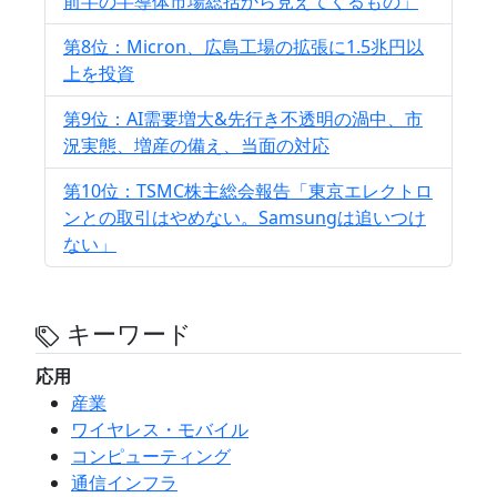
前半の半導体市場総括から見えてくるもの」
第8位：Micron、広島工場の拡張に1.5兆円以
上を投資
第9位：AI需要増大&先行き不透明の渦中、市
況実態、増産の備え、当面の対応
第10位：TSMC株主総会報告「東京エレクトロ
ンとの取引はやめない。Samsungは追いつけ
ない」
キーワード
応用
産業
ワイヤレス・モバイル
コンピューティング
通信インフラ