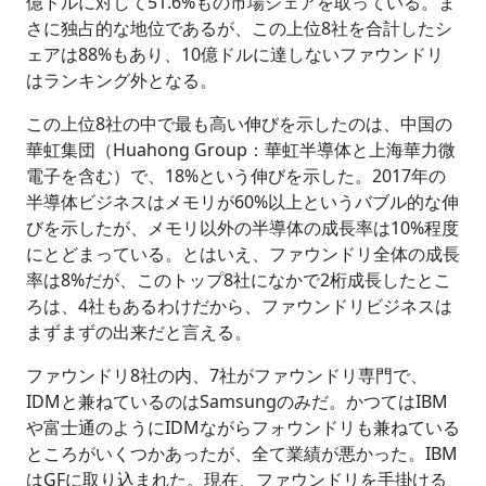
億ドルに対して51.6%もの市場シェアを取っている。ま
さに独占的な地位であるが、この上位8社を合計したシ
ェアは88%もあり、10億ドルに達しないファウンドリ
はランキング外となる。
この上位8社の中で最も高い伸びを示したのは、中国の
華虹集団（Huahong Group：華虹半導体と上海華力微
電子を含む）で、18%という伸びを示した。2017年の
半導体ビジネスはメモリが60%以上というバブル的な伸
びを示したが、メモリ以外の半導体の成長率は10%程度
にとどまっている。とはいえ、ファウンドリ全体の成長
率は8%だが、このトップ8社になかで2桁成長したとこ
ろは、4社もあるわけだから、ファウンドリビジネスは
まずまずの出来だと言える。
ファウンドリ8社の内、7社がファウンドリ専門で、
IDMと兼ねているのはSamsungのみだ。かつてはIBM
や富士通のようにIDMながらフォウンドリも兼ねている
ところがいくつかあったが、全て業績が悪かった。IBM
はGFに取り込まれた。現在、ファウンドリを手掛ける