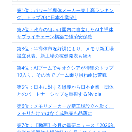
第1位：パワー半導体メーカー売上高ランキン
グ、トップ20に日本企業5社
第2位：政府の狙いは国内に自立したAI半導体
サプライチェーン構築で経済安保確
第3位：半導体市況好調により、メモリ新工場
設立発表、新工場の稼働発表も続々
第4位：AIブームでキオクシアが待望のトップ
10入り、その陰でブーム乗り損ね組は苦戦
第5位：日本に対する恩義から日本企業・団体
とのパートナーシップを重視するNvidia
第6位：メモリメーカーが新工場設立へ動く、
メモリだけではなく成熟品も品薄に
第7位：【動画】今月の重要ニュース「2026年