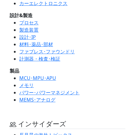
カーエレクトロニクス
設計&製造
プロセス
製造装置
設計･IP
材料･薬品･部材
ファブレス･ファウンドリ
計測器・検査･検証
製品
MCU･MPU･APU
メモリ
パワー･パワーマネジメント
MEMS･アナログ
インサイダーズ