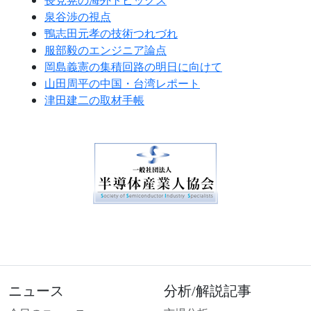
長見晃の海外トピックス
泉谷渉の視点
鴨志田元孝の技術つれづれ
服部毅のエンジニア論点
岡島義憲の集積回路の明日に向けて
山田周平の中国・台湾レポート
津田建二の取材手帳
ニュース
分析/解説記事