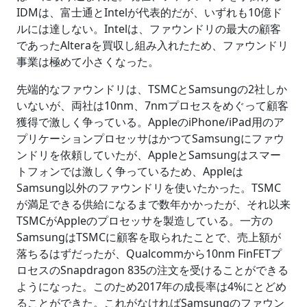
IDMは、富士通とIntelが代表的だが、いずれも10億ド
ルには達しない。Intelは、ファウンドリの最大の顧客
であったAlteraを買収し組み入れたため、ファウンドリ
事業は極めて小さくなった。
先端的なファウンドリは、TSMCとSamsungの2社しか
いないが、両社は10nm、7nmプロセスをめぐって顧客
獲得で激しく争っている。AppleのiPhone/iPad用のア
プリケーションプロセッサはかつてSamsungにファウ
ンドリを依頼していたが、AppleとSamsungはスマー
トフォンでは激しく争っているため、Appleは
Samsung以外のファウンドリを使いたかった。TSMC
が満足できる供給になるまで数年かかったが、それ以来
TSMCがAppleのプロセッサを製造している。一方の
SamsungはTSMCに顧客を取られたことで、売上額が
落ちるはずだったが、Qualcommから10nm FinFETプ
ロセスのSnapdragon 835の注文を受けることができる
ようになった。このため2017年の成長率は4%にとどめ
ることができた。これがなければSamsungのファウン