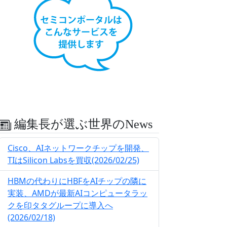
編集長が選ぶ世界のNews
Cisco、AIネットワークチップを開発、
TIはSilicon Labsを買収(2026/02/25)
HBMの代わりにHBFをAIチップの隣に
実装、AMDが最新AIコンピュータラッ
クを印タタグループに導入へ
(2026/02/18)