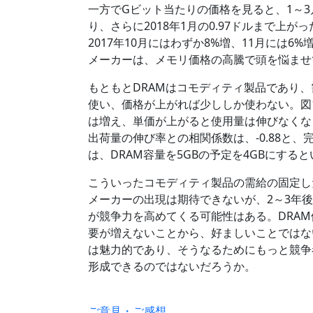
一方でGビット当たりの価格を見ると、1～3月
り、さらに2018年1月の0.97ドルまで上
2017年10月にはわずか8%増、11月には
メーカーは、メモリ価格の高騰で頭を悩ませ
もともとDRAMはコモディティ製品であり
使い、価格が上がれば少ししか使わない。図
は増え、単価が上がると使用量は伸びなくなる。I
出荷量の伸び率との相関係数は、-0.88と、
は、DRAM容量を5GBの予定を4GBにする
こういったコモディティ製品の需給の固定し
メーカーの出現は期待できないが、2～3年後
が競争力を高めてくる可能性はある。DRA
要が増えないことから、好ましいことではな
は魅力的であり、そうなるためにもっと競争
形成できるのではないだろうか。
ご意見・ご感想