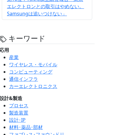
エレクトロンとの取引はやめない。
Samsungは追いつけない」
キーワード
応用
産業
ワイヤレス・モバイル
コンピューティング
通信インフラ
カーエレクトロニクス
設計&製造
プロセス
製造装置
設計･IP
材料･薬品･部材
ファブレス･ファウンドリ