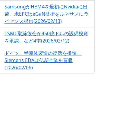
SamsungがHBM4を最初にNvidiaに出
荷、米EPCはeGaN技術をルネサスにラ
イセンス提供(2026/02/13)
TSMC取締役会が450億ドルの設備投資
を承認、など4本(2026/02/12)
ドイツ、半導体製造の復活を推進、
Siemens EDAは仏AI企業を買収
(2026/02/06)