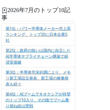
2026年7月のトップ10記
事
第1位：パワー半導体メーカー売上高
ランキング、トップ20に日本企業5
社
第2位：政府の狙いは国内に自立した
AI半導体サプライチェーン構築で経
済安保確
第3位：半導体市況好調により、メモ
リ新工場設立発表、新工場の稼働発
表も続々
第4位：AIブームでキオクシアが待望
のトップ10入り、その陰でブーム乗
り損ね組は苦戦