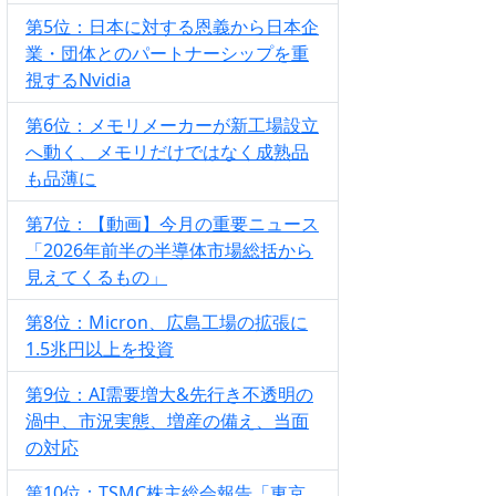
第5位：日本に対する恩義から日本企
業・団体とのパートナーシップを重
視するNvidia
第6位：メモリメーカーが新工場設立
へ動く、メモリだけではなく成熟品
も品薄に
第7位：【動画】今月の重要ニュース
「2026年前半の半導体市場総括から
見えてくるもの」
第8位：Micron、広島工場の拡張に
1.5兆円以上を投資
第9位：AI需要増大&先行き不透明の
渦中、市況実態、増産の備え、当面
の対応
第10位：TSMC株主総会報告「東京