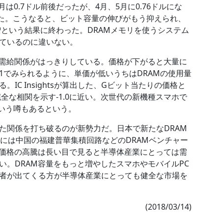
は0.7ドル前後だったが、4月、5月に0.76ドルにな
がった。こうなると、ビット容量の伸びがもう抑えられ、
6%増という結果に終わった。DRAMメモリを使うシステム
ているのに違いない。
、需給関係がはっきりしている。価格が下がると大量に
1でみられるように、単価が低いうちはDRAMの使用量
C Insightsが算出した、Gビット当たりの価格と
完全な相関を示す-1.0に近い。次世代の新機種スマホで
という噂もあるという。
た関係を打ち破るのが新勢力だ。日本で新たなDRAM
には中国の福建普華集積回路などのDRAMベンチャー
M価格の高騰は長い目で見ると半導体産業にとっては需
い。DRAM容量をもっと増やしたスマホやモバイルPC
者が出てくる方が半導体産業にとっても健全な市場を
(2018/03/14)