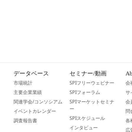
データベース
セミナー/動画
Ab
市場統計
SPIフリーウェビナー
会
主要企業業績
SPIフォーラム
サ
関連学会/コンソシアム
SPIマーケットセミナ
会
ー
イベントカレンダー
問
SPIスケジュール
調査報告書
各
インタビュー
広