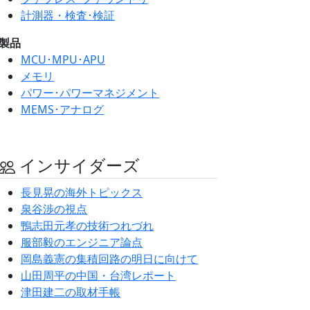
計測器・検査･検証
製品
MCU･MPU･APU
メモリ
パワー･パワーマネジメント
MEMS･アナログ
インサイダーズ
長見晃の海外トピックス
泉谷渉の視点
鴨志田元孝の技術つれづれ
服部毅のエンジニア論点
岡島義憲の集積回路の明日に向けて
山田周平の中国・台湾レポート
津田建二の取材手帳