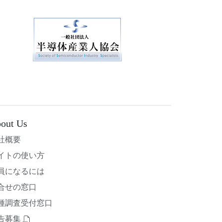
out Us
社概要
イトの使い方
員になるには
合せの窓口
種調査受付窓口
告募集