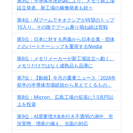
第3位：半導体市況好調により、メモリ新工場
設立発表、新工場の稼働発表も続々
第4位：AIブームでキオクシアが待望のトップ
10入り、その陰でブーム乗り損ね組は苦戦
第5位：日本に対する恩義から日本企業・団体
とのパートナーシップを重視するNvidia
第6位：メモリメーカーが新工場設立へ動く、
メモリだけではなく成熟品も品薄に
第7位：【動画】今月の重要ニュース「2026年
前半の半導体市場総括から見えてくるもの」
第8位：Micron、広島工場の拡張に1.5兆円以
上を投資
第9位：AI需要増大&先行き不透明の渦中、市
況実態、増産の備え、当面の対応