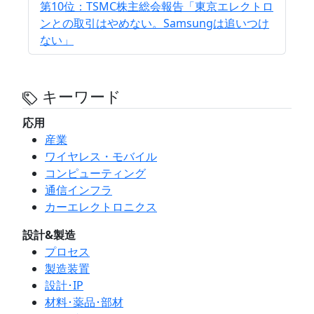
第10位：TSMC株主総会報告「東京エレクトロ
ンとの取引はやめない。Samsungは追いつけ
ない」
キーワード
応用
産業
ワイヤレス・モバイル
コンピューティング
通信インフラ
カーエレクトロニクス
設計&製造
プロセス
製造装置
設計･IP
材料･薬品･部材