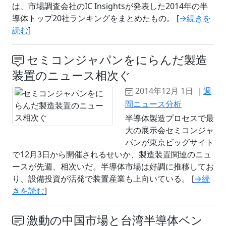
は、市場調査会社のIC Insightsが発表した2014年の半
導体トップ20社ランキングをまとめたもの。 [
→続きを
読む
]
セミコンジャパンをにらんだ製造
装置のニュース相次ぐ
2014年12月 1日 ｜
週
間ニュース分析
半導体製造プロセスで最
大の展示会セミコンジャ
パンが東京ビッグサイト
で12月3日から開催されるせいか、製造装置関連のニュ
ースが先週、相次いだ。半導体市場は好調に推移してお
り、設備投資が活発で装置産業も上向いている。 [
→続
きを読む
]
激動の中国市場と台湾半導体ベン