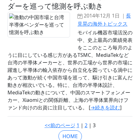
ダーを巡って憶測を呼ぶ動き
2014年12月 1日 ｜
長
見晃の海外トピックス
モバイル機器市場活況の
中、史上最高の業績発表
をここのところ毎月のよ
うに目にしている感じ方があるTSMC、MediaTekなど
台湾の半導体メーカーと、世界の工場から世界の市場に
躍進し半導体の輸入依存から自立化を図っている渦中に
あって激動が続く中国市場を巡って、駆け引きに富んだ
動きが相次いでいる。特に、台湾の半導体設計、
MediaTekの動きについて、中国のスマートフォンメー
カー、Xiaomiとの関係距離、上海の半導体業界向けフ
ァンド向けの出資に注目している。 [
→続きを読む
]
<<前のページ
1
|
2
| 3
HOME