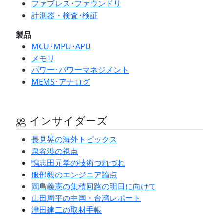
ファブレス･ファウンドリ
計測器・検査･検証
製品
MCU･MPU･APU
メモリ
パワー･パワーマネジメント
MEMS･アナログ
インサイダーズ
長見晃の海外トピックス
泉谷渉の視点
鴨志田元孝の技術つれづれ
服部毅のエンジニア論点
岡島義憲の集積回路の明日に向けて
山田周平の中国・台湾レポート
津田建二の取材手帳