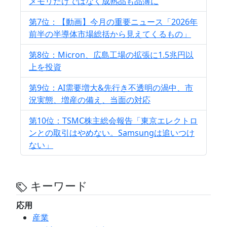
メモリだけではなく成熟品も品薄に
第7位：【動画】今月の重要ニュース「2026年
前半の半導体市場総括から見えてくるもの」
第8位：Micron、広島工場の拡張に1.5兆円以
上を投資
第9位：AI需要増大&先行き不透明の渦中、市
況実態、増産の備え、当面の対応
第10位：TSMC株主総会報告「東京エレクトロ
ンとの取引はやめない。Samsungは追いつけ
ない」
キーワード
応用
産業