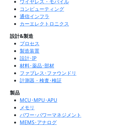
ワイヤレス・モバイル
コンピューティング
通信インフラ
カーエレクトロニクス
設計&製造
プロセス
製造装置
設計･IP
材料･薬品･部材
ファブレス･ファウンドリ
計測器・検査･検証
製品
MCU･MPU･APU
メモリ
パワー･パワーマネジメント
MEMS･アナログ