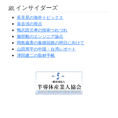
インサイダーズ
長見晃の海外トピックス
泉谷渉の視点
鴨志田元孝の技術つれづれ
服部毅のエンジニア論点
岡島義憲の集積回路の明日に向けて
山田周平の中国・台湾レポート
津田建二の取材手帳