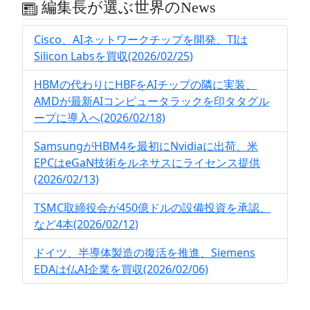
編集長が選ぶ世界のNews
Cisco、AIネットワークチップを開発、TIは
Silicon Labsを買収(2026/02/25)
HBMの代わりにHBFをAIチップの隣に実装、
AMDが最新AIコンピュータラックを印タタグル
ープに導入へ(2026/02/18)
SamsungがHBM4を最初にNvidiaに出荷、米
EPCはeGaN技術をルネサスにライセンス提供
(2026/02/13)
TSMC取締役会が450億ドルの設備投資を承認、
など4本(2026/02/12)
ドイツ、半導体製造の復活を推進、Siemens
EDAは仏AI企業を買収(2026/02/06)