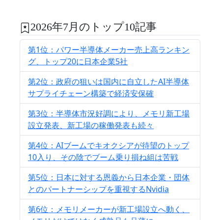
2026年7月のトップ10記事
第1位：パワー半導体メーカー売上高ランキン
グ、トップ20に日本企業5社
第2位：政府の狙いは国内に自立したAI半導体
サプライチェーン構築で経済安保確
第3位：半導体市況好調により、メモリ新工場
設立発表、新工場の稼働発表も続々
第4位：AIブームでキオクシアが待望のトップ
10入り、その陰でブーム乗り損ね組は苦戦
第5位：日本に対する恩義から日本企業・団体
とのパートナーシップを重視するNvidia
第6位：メモリメーカーが新工場設立へ動く、