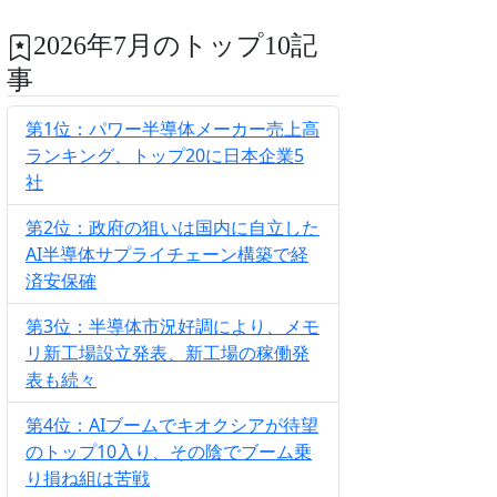
2026年7月のトップ10記
事
第1位：パワー半導体メーカー売上高
ランキング、トップ20に日本企業5
社
第2位：政府の狙いは国内に自立した
AI半導体サプライチェーン構築で経
済安保確
第3位：半導体市況好調により、メモ
リ新工場設立発表、新工場の稼働発
表も続々
第4位：AIブームでキオクシアが待望
のトップ10入り、その陰でブーム乗
り損ね組は苦戦