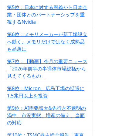
第5位：日本に対する恩義から日本企
業・団体とのパートナーシップを重
視するNvidia
第6位：メモリメーカーが新工場設立
へ動く、メモリだけではなく成熟品
も品薄に
第7位：【動画】今月の重要ニュース
「2026年前半の半導体市場総括から
見えてくるもの」
第8位：Micron、広島工場の拡張に
1.5兆円以上を投資
第9位：AI需要増大&先行き不透明の
渦中、市況実態、増産の備え、当面
の対応
第10位：TSMC株主総会報告「東京