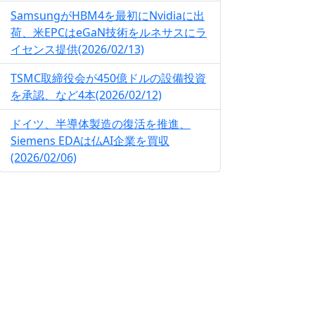
SamsungがHBM4を最初にNvidiaに出
荷、米EPCはeGaN技術をルネサスにラ
イセンス提供(2026/02/13)
TSMC取締役会が450億ドルの設備投資
を承認、など4本(2026/02/12)
ドイツ、半導体製造の復活を推進、
Siemens EDAは仏AI企業を買収
(2026/02/06)