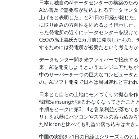
日本も独自のAIデータセンターの構築のため
AIの普及で需要増が見込まれるデータセン
上げると表明した」と21日の日経が報じた
に取り組みの方向性を固めるよう指示した、
った発電所の近くにデータセンターを設けて
CEOの孫正義氏が2カ月前に発表したもの
するためには発電所が必要だという考え方が
データセンター間を光ファイバーで接続する
来、AIを開発しようというエンジニアたち
中のサーバーを一つの巨大なコンピュータと
の。AIソフト開発で日本は周回遅れと言わ
日米とも自らの土地にモノづくりの拠点を作
韓国Samsungが振るわなくなってきたことと
半期をピークに第3、4と営業利益が落ちてきて
リ）を武器にパソコンやスマホの落ち込みを救
たMicronと比べても利益の落ち込みは大き
中国の実態を21日の日経はシリーズものと