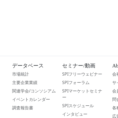
データベース
セミナー/動画
Ab
市場統計
SPIフリーウェビナー
会
主要企業業績
SPIフォーラム
サ
関連学会/コンソシアム
SPIマーケットセミナ
会
ー
イベントカレンダー
問
SPIスケジュール
調査報告書
各
インタビュー
広