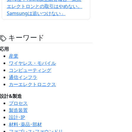
エレクトロンとの取引はやめない。
Samsungは追いつけない」
キーワード
応用
産業
ワイヤレス・モバイル
コンピューティング
通信インフラ
カーエレクトロニクス
設計&製造
プロセス
製造装置
設計･IP
材料･薬品･部材
ファブレス･ファウンドリ