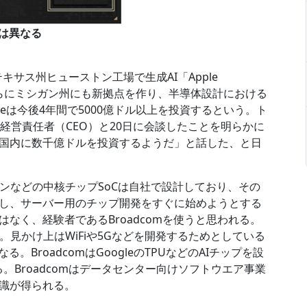
用は異なる
テキサス州ヒューストン工場で生成AI「Apple
る。さらにミシガン州にも新拠点を作り、半導体設計における
eは今後4年間で5000億ドル以上を投資するという。ト
経営責任者（CEO）と20日に会談したことを明らかに
国内に数千億ドルを投資するようだ」と話した、と日
cパソコンなどの中核チップSoCは自社で設計しており、その
し、サーバー用のチップ開発をすぐに始めようとする
なく、経験者であるBroadcomを使うと思われる。
た。見かけ上はWiFiや5Gなどを開発するためとしている
BroadcomはGoogleのTPUなどのAIチップを設
。Broadcomはデータセンター向けソフトウエア事業
識が得られる。