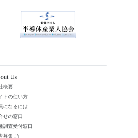
out Us
社概要
イトの使い方
員になるには
合せの窓口
種調査受付窓口
告募集