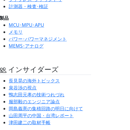
計測器・検査･検証
製品
MCU･MPU･APU
メモリ
パワー･パワーマネジメント
MEMS･アナログ
インサイダーズ
長見晃の海外トピックス
泉谷渉の視点
鴨志田元孝の技術つれづれ
服部毅のエンジニア論点
岡島義憲の集積回路の明日に向けて
山田周平の中国・台湾レポート
津田建二の取材手帳