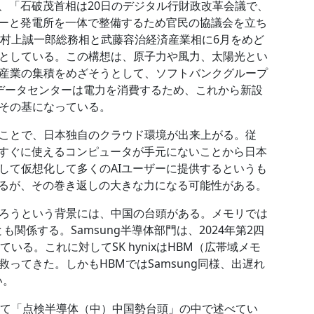
、「石破茂首相は20日のデジタル行財政改革会議で、
ターと発電所を一体で整備するため官民の協議会を立ち
。村上誠一郎総務相と武藤容治経済産業相に6月をめど
としている。この構想は、原子力や風力、太陽光とい
産業の集積をめざそうとして、ソフトバンクグループ
。データセンターは電力を消費するため、これから新設
その基になっている。
ことで、日本独自のクラウド環境が出来上がる。従
がすぐに使えるコンピュータが手元にないことから日本
して仮想化して多くのAIユーザーに提供するというも
れるが、その巻き返しの大きな力になる可能性がある。
ろうという背景には、中国の台頭がある。メモリでは
も関係する。Samsung半導体部門は、2024年第2四
いる。これに対してSK hynixはHBM（広帯域メモ
ってきた。しかもHBMではSamsung同様、出遅れ
い。
して「点検半導体（中）中国勢台頭」の中で述べてい