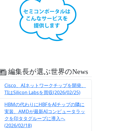
編集長が選ぶ世界のNews
Cisco、AIネットワークチップを開発、
TIはSilicon Labsを買収(2026/02/25)
HBMの代わりにHBFをAIチップの隣に
実装、AMDが最新AIコンピュータラッ
クを印タタグループに導入へ
(2026/02/18)