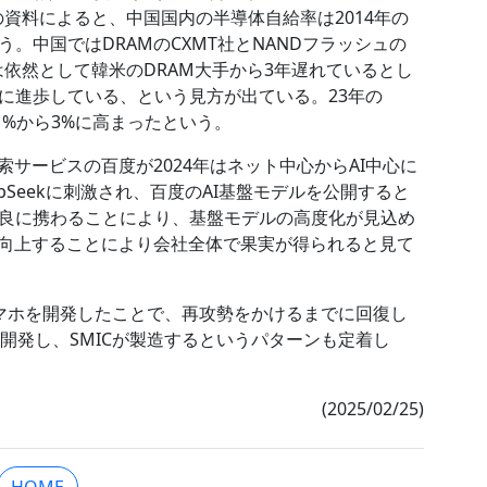
EMIの資料によると、中国国内の半導体自給率は2014年の
う。中国ではDRAMのCXMT社とNANDフラッシュの
は依然として韓米のDRAM大手から3年遅れているとし
に進歩している、という見方が出ている。23年の
の1%から3%に高まったという。
索サービスの百度が2024年はネット中心からAI中心に
Seekに刺激され、百度のAI基盤モデルを公開すると
良に携わることにより、基盤モデルの高度化が見込め
が向上することにより会社全体で果実が得られると見て
マホを開発したことで、再攻勢をかけるまでに回復し
技術を開発し、SMICが製造するというパターンも定着し
(2025/02/25)
HOME