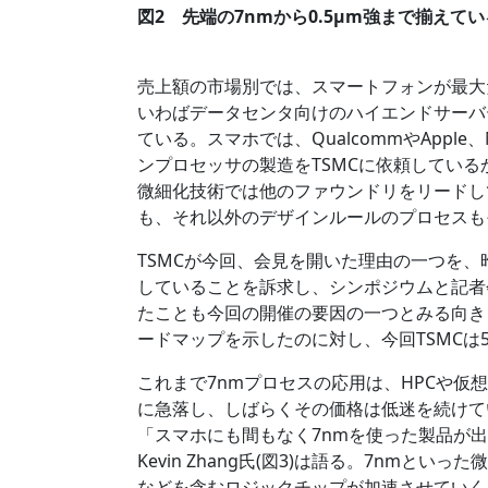
図2 先端の7nmから0.5µm強まで揃えてい
売上額の市場別では、スマートフォンが最大
いわばデータセンタ向けのハイエンドサーバ
ている。スマホでは、QualcommやApple、M
ンプロセッサの製造をTSMCに依頼しているからだ
微細化技術では他のファウンドリをリードし
も、それ以外のデザインルールのプロセスもそ
TSMCが今回、会見を開いた理由の一つを、
していることを訴求し、シンポジウムと記者
たことも今回の開催の要因の一つとみる向きもあ
ードマップを示したのに対し、今回TSMCは
これまで7nmプロセスの応用は、HPCや
に急落し、しばらくその価格は低迷を続けて
「スマホにも間もなく7nmを使った製品が出てくる」
Kevin Zhang氏(図3)は語る。7nmと
などを含むロジックチップが加速させていく