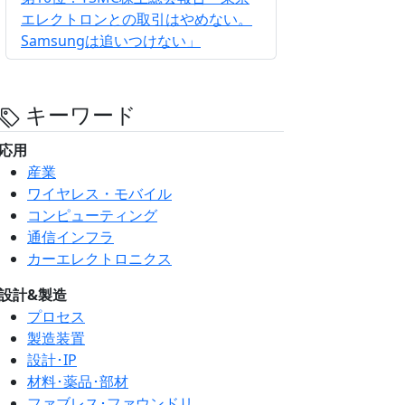
エレクトロンとの取引はやめない。
Samsungは追いつけない」
キーワード
応用
産業
ワイヤレス・モバイル
コンピューティング
通信インフラ
カーエレクトロニクス
設計&製造
プロセス
製造装置
設計･IP
材料･薬品･部材
ファブレス･ファウンドリ