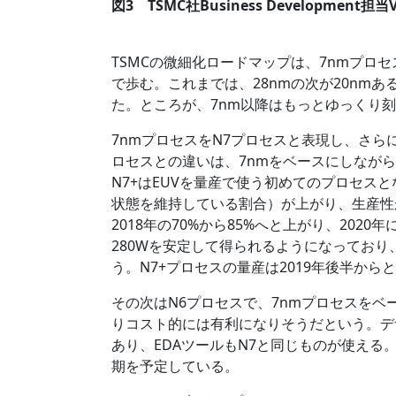
図3 TSMC社Business Development担当V
TSMCの微細化ロードマップは、7nmプロ
で歩む。これまでは、28nmの次が20nmある
た。ところが、7nm以降はもっとゆっくり
7nmプロセスをN7プロセスと表現し、さら
ロセスとの違いは、7nmをベースにしながら
N7+はEUVを量産で使う初めてのプロセス
状態を維持している割合）が上がり、生産性
2018年の70%から85%へと上がり、202
280Wを安定して得られるようになっており、2
う。N7+プロセスの量産は2019年後半から
その次はN6プロセスで、7nmプロセスを
りコスト的には有利になりそうだという。デザ
あり、EDAツールもN7と同じものが使える
期を予定している。