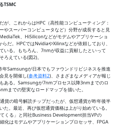
るTSMC
だが、これからはHPC（高性能コンピューティング：
ーやスーパーコンピュータなど）分野が成長すると見
ediaTek、HiSiliconなどがモデムやアプリケーショ
。HPCではNvidiaやXilinxなどが依頼しており、
ている。もちろん、7nmが収益に貢献したといって
ろえている(図2)。
昨年Samsungが日本でもファウンドリビジネスを推進
会見を開催し(
参考資料2
)、さまざまなメディアが報じ
る。Samsungが7nmプロセス以降3nmまでのロ
5nmまでの堅実なロードマップを描いた。
仮想通貨の暗号解読チップだったが、仮想通貨が昨年後半
いた。最近、再び仮想通貨価格は上がり始めている。
と同社Business Development担当VPの
いった微細化はモデムやアプリケーションプロセッサ、FPGA
。