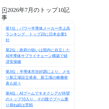
2026年7月のトップ10記
事
第1位：パワー半導体メーカー売上高
ランキング、トップ20に日本企業5
社
第2位：政府の狙いは国内に自立した
AI半導体サプライチェーン構築で経
済安保確
第3位：半導体市況好調により、メモ
リ新工場設立発表、新工場の稼働発
表も続々
第4位：AIブームでキオクシアが待望
のトップ10入り、その陰でブーム乗
り損ね組は苦戦