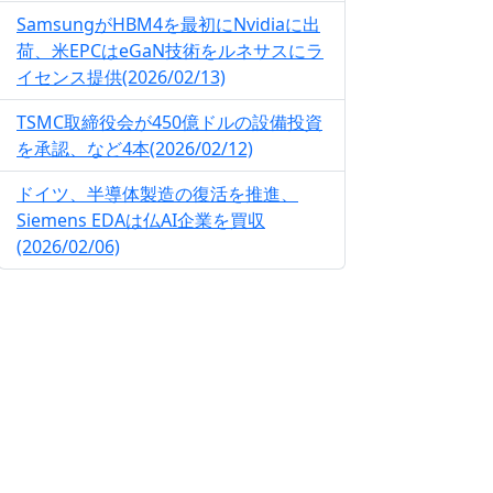
SamsungがHBM4を最初にNvidiaに出
荷、米EPCはeGaN技術をルネサスにラ
イセンス提供(2026/02/13)
TSMC取締役会が450億ドルの設備投資
を承認、など4本(2026/02/12)
ドイツ、半導体製造の復活を推進、
Siemens EDAは仏AI企業を買収
(2026/02/06)