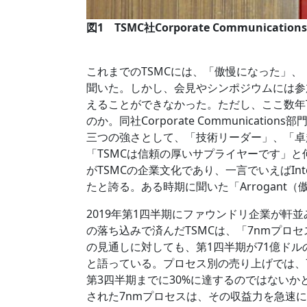
図1 TSMC社Corporate Communicati
これまでのTSMCには、「傲慢になった」
聞いた。しかし、会見やシンポジウムには参
えることができなかった。ただし、ここ数年
のか。同社Corporate Communications
三つの強さとして、「技術リーダー」、「卓
「TSMCは信頼の厚いサプライヤーです」と何度
がTSMCの企業文化であり、一言でいえばInt
たと誇る。ある時期に聞いた「Arrogan
2019年第1四半期にファウンドリ企業が軒
の落ち込みで済んだTSMCは、「7nmプロ
の見通しに対しても、第1四半期が71億ドル
と語っている。プロセス別の売り上げでは、7
第3四半期までに30%に達するのではないか
された7nmプロセスは、その収益力を急速に