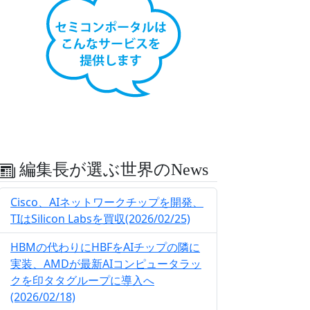
編集長が選ぶ世界のNews
Cisco、AIネットワークチップを開発、
TIはSilicon Labsを買収(2026/02/25)
HBMの代わりにHBFをAIチップの隣に
実装、AMDが最新AIコンピュータラッ
クを印タタグループに導入へ
(2026/02/18)