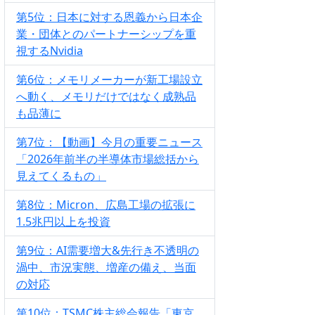
第5位：日本に対する恩義から日本企
業・団体とのパートナーシップを重
視するNvidia
第6位：メモリメーカーが新工場設立
へ動く、メモリだけではなく成熟品
も品薄に
第7位：【動画】今月の重要ニュース
「2026年前半の半導体市場総括から
見えてくるもの」
第8位：Micron、広島工場の拡張に
1.5兆円以上を投資
第9位：AI需要増大&先行き不透明の
渦中、市況実態、増産の備え、当面
の対応
第10位：TSMC株主総会報告「東京