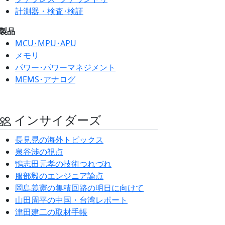
計測器・検査･検証
製品
MCU･MPU･APU
メモリ
パワー･パワーマネジメント
MEMS･アナログ
インサイダーズ
長見晃の海外トピックス
泉谷渉の視点
鴨志田元孝の技術つれづれ
服部毅のエンジニア論点
岡島義憲の集積回路の明日に向けて
山田周平の中国・台湾レポート
津田建二の取材手帳