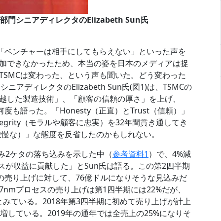
ons部門シニアディレクタのElizabeth Sun氏
、「ベンチャーは相手にしてもらえない」といった声を
加できなかったため、本当の姿を日本のメディアは捉
TSMCは変わった、という声も聞いた。どう変わった
部門シニアディレクタのElizabeth Sun氏(図1)は、TSMCの
越した製造技術」、「顧客の信頼の厚さ」を上げ、
も語った。「Honesty（正直）とTrust（信頼）」
egrity（モラルや顧客に忠実）を32年間貫き通してき
t（傲慢な）」な態度を反省したのかもしれない。
並み2ケタの落ち込みを示した中（
参考資料1
）で、4%減
セスが収益に貢献した」とSun氏は語る。この第2四半期
の売り上げに対して、76億ドルになりそうな見込みだ
nmプロセスの売り上げは第1四半期には22%だが、
とみている。2018年第3四半期に初めて売り上げが計上
増している。2019年の通年では全売上の25%になりそ