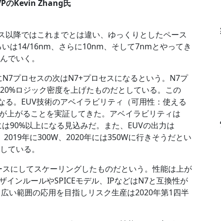
PのKevin Zhang氏
セス以降ではこれまでとは違い、ゆっくりとしたペース
いは14/16nm、さらに10nm、そして7nmとやってき
刻んでいく。
にN7プロセスの次はN7+プロセスになるという。N7プ
20%ロジック密度を上げたものだとしている。この
となる。EUV技術のアベイラビリティ（可用性：使える
が上がることを実証してきた。アベイラビリティは
0年には90%以上になる見込みだ。また、EUVの出力は
019年に300W、2020年には350Wに行きそうだとい
としている。
ベースにしてスケーリングしたものだという。性能は上が
インルールやSPICEモデル、IPなどはN7と互換性が
。広い範囲の応用を目指しリスク生産は2020年第1四半