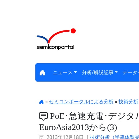
ニュース
分析/解説記事
データ
»
セミコンポータルによる分析
»
技術分析
PoE･急速充電･デジタ
EuroAsia2013から(3)
2013年12月18日 ｜
技術分析（半導体製