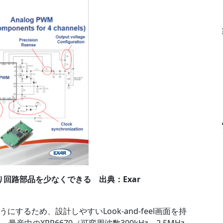
り回路部品を少なくできる 出典：Exar
するため、設計しやすいLook-and-feel画面を持
いる。量産中のXRP6670（可変周波数300kHz～2.5MHz、