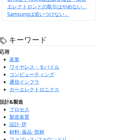
エレクトロンとの取引はやめない。
Samsungは追いつけない」
キーワード
応用
産業
ワイヤレス・モバイル
コンピューティング
通信インフラ
カーエレクトロニクス
設計&製造
プロセス
製造装置
設計･IP
材料･薬品･部材
ファブレス･ファウンドリ