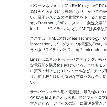
パワーマネジメントIC（PMIC）は、AC-D
源は今やあまりにも複雑になり、かつての5V
い。電子システムの消費電力を下げるために
オンEthernet（PoE）、スマート急速充電I
load）、LEDドライバなど、PMICは多様
ここでは、PMICの雄Linear Technolo
Integration、プログラマブル電源のExar、
うべきLEDドライバのDialog Semicond
Linearはエネルギーハーベスティングから
な電源ICを製品化し続けている。それもモノ
に実装・封止したµモジュールなど、チップ
う。前工程とはいえ微細なプロセスは全く使
い。
サーバーシステム用の電源は、最先端のプロセ
が10Aを超えることもある。特にマイクロプ
大きいため、デバイスの近くに電源を置きノ