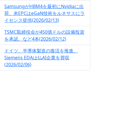
SamsungがHBM4を最初にNvidiaに出
荷、米EPCはeGaN技術をルネサスにラ
イセンス提供(2026/02/13)
TSMC取締役会が450億ドルの設備投資
を承認、など4本(2026/02/12)
ドイツ、半導体製造の復活を推進、
Siemens EDAは仏AI企業を買収
(2026/02/06)