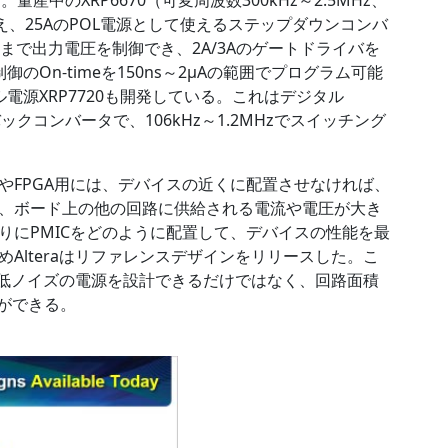
え、25AのPOL電源として使えるステップダウンコンバ
0.6Vまで出力電圧を制御でき、2A/3Aのゲートドライバを
e）制御のOn-timeを150ns～2µAの範囲でプログラム可能
電源XRP7720も開発している。これはデジタル
ックコンバータで、106kHz～1.2MHzでスイッチング
oCやFPGA用には、デバイスの近くに配置させなければ、
、ボード上の他の回路に供給される電流や電圧が大き
りにPMICをどのように配置して、デバイスの性能を最
Alteraはリファレンスデザインをリリースした。こ
よる低ノイズの電源を設計できるだけではなく、回路面積
とができる。