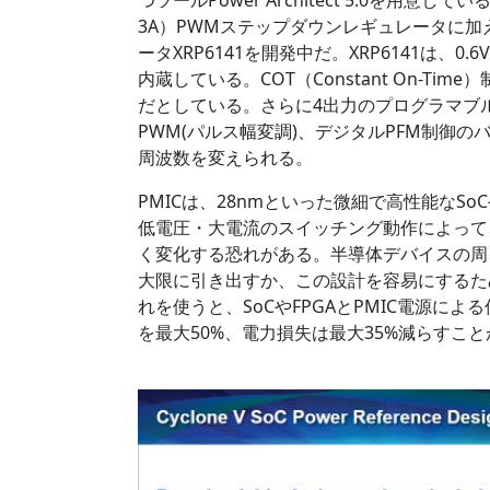
3A）PWMステップダウンレギュレータに加
ータXRP6141を開発中だ。XRP6141は、
内蔵している。COT（Constant On-Tim
だとしている。さらに4出力のプログラマブル
PWM(パルス幅変調)、デジタルPFM制御のバ
周波数を変えられる。
PMICは、28nmといった微細で高性能なS
低電圧・大電流のスイッチング動作によって
く変化する恐れがある。半導体デバイスの周
大限に引き出すか、この設計を容易にするため
れを使うと、SoCやFPGAとPMIC電源に
を最大50%、電力損失は最大35%減らすこ