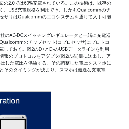
30%、今回の2.0では60%充電されている。この技術は、既存の
、USB充電規格を利用でき、しかもQualcommのチ
サリはQualcommのエコシステムを通じて入手可能
、同社のAC-DCスイッチングレギュレータと一緒に充電器
alcommのチップセット(コプロセッサ)にプロトコ
col）を内蔵しておく。図2のD+とD-のUSBデータラインを利用
情報のプロトコルをアダプタ(図2の左)側に送出し、ア
、昇圧した電圧を供給する。その調整した電圧をスマホに
とそのタイミングが決まり、スマホは最適な充電電