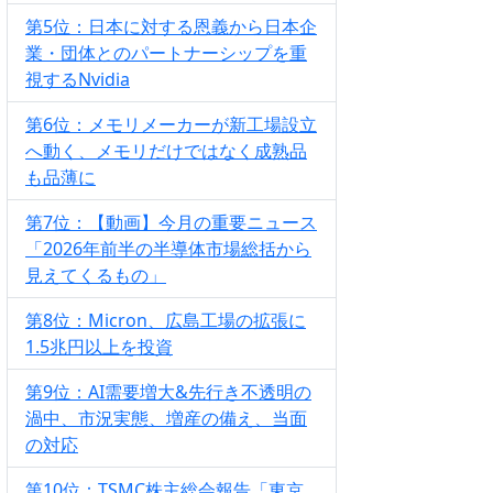
第5位：日本に対する恩義から日本企
業・団体とのパートナーシップを重
視するNvidia
第6位：メモリメーカーが新工場設立
へ動く、メモリだけではなく成熟品
も品薄に
第7位：【動画】今月の重要ニュース
「2026年前半の半導体市場総括から
見えてくるもの」
第8位：Micron、広島工場の拡張に
1.5兆円以上を投資
第9位：AI需要増大&先行き不透明の
渦中、市況実態、増産の備え、当面
の対応
第10位：TSMC株主総会報告「東京