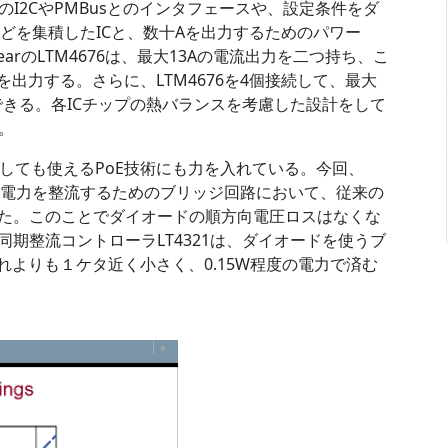
I2CやPMBusとのインタフェースや、設定条件をダ
などを集積したICと、数十Aを出力するためのパワー
earのLTM4676は、最大13Aの電流出力を二つ持ち、こ
を出力する。さらに、LTM4676を4個接続して、最大
できる。各ICチップの熱バランスを考慮した設計をして
。
て電源としても使えるPoE技術にも力を入れている。今回、
た交流電力を整流するためのブリッジ回路において、従来の
いた。このことでダイオードの順方向電圧ロスはなくな
同期整流コントローラLT4321は、ダイオードを使うブ
それよりも１ケタ近く小さく、0.15W程度の電力で済む