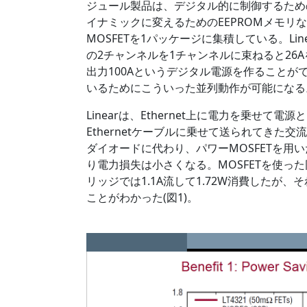
ジュール製品は、デジタル的に制御するための
イナミックに変えるためのEEPROMメモリ
MOSFETを1パッケージに集積している。Lin
の2チャンネルを1チャンネルに束ねると26A
出力100Aというデジタル電源を作ることが
いるためにこういった並列動作が可能になる
Linearは、Ethernet上に電力を乗せ
Ethernetケーブルに乗せて送られてき
ダイオードに代わり、パワーMOSFETを用
り電力損失は小さくなる。MOSFETを使った
リッジでは1.1A流して1.72W消費したが、
ことがわかった(図1)。