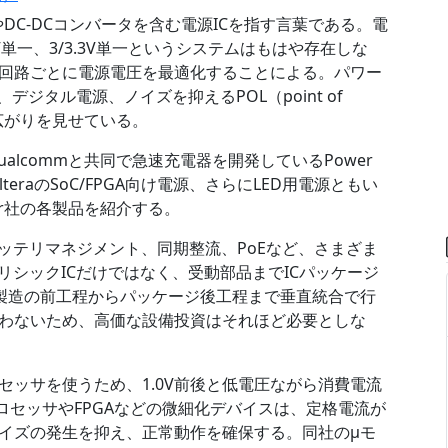
CやDC-DCコンバータを含む電源ICを指す言葉である。電
単一、3/3.3V単一というシステムはもはや存在しな
回路ごとに電源電圧を最適化することによる。パワー
C、デジタル電源、ノイズを抑えるPOL（point of
な広がりを見せている。
gy、Qualcommと共同で急速充電器を開発しているPower
AlteraのSoC/FPGA向け電源、さらにLED用電源ともい
uctor社の各製品を紹介する。
バッテリマネジメント、同期整流、PoEなど、さまざま
リシックICだけではなく、受動部品までICパッケージ
製造の前工程からパッケージ後工程まで垂直統合で行
わないため、高価な設備投資はそれほど必要としな
ッサを使うため、1.0V前後と低電圧ながら消費電流
ロセッサやFPGAなどの微細化デバイスは、定格電流が
イズの発生を抑え、正常動作を確保する。同社のµモ