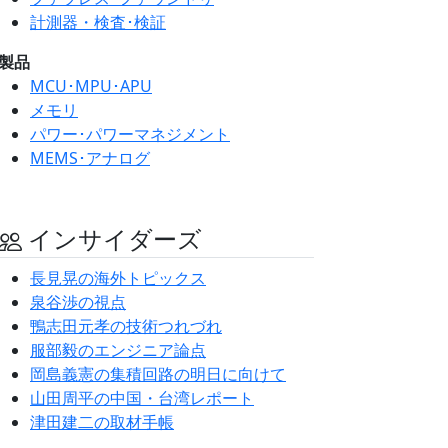
計測器・検査･検証
製品
MCU･MPU･APU
メモリ
パワー･パワーマネジメント
MEMS･アナログ
インサイダーズ
長見晃の海外トピックス
泉谷渉の視点
鴨志田元孝の技術つれづれ
服部毅のエンジニア論点
岡島義憲の集積回路の明日に向けて
山田周平の中国・台湾レポート
津田建二の取材手帳