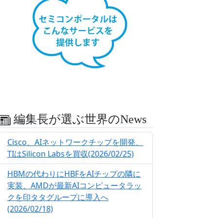
編集長が選ぶ世界のNews
Cisco、AIネットワークチップを開発、
TIはSilicon Labsを買収(2026/02/25)
HBMの代わりにHBFをAIチップの隣に
実装、AMDが最新AIコンピュータラッ
クを印タタグループに導入へ
(2026/02/18)