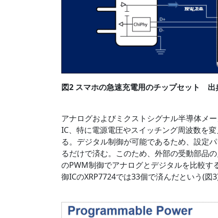
図2 スマホの急速充電用のチップセット 出典：Po
アナログおよびミクストシグナル半導体メーカ
IC、特に電源電圧やスイッチング周波数を
る。デジタル制御が可能であるため、設定パ
るだけで済む。このため、外部の受動部品の
のPWM制御でアナログとデジタルを比較す
御ICのXRP7724では33個で済んだという(図3