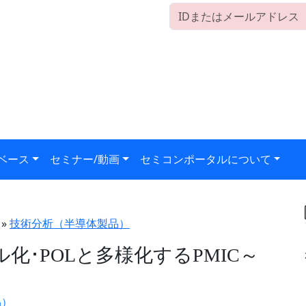
ベース
セミナー/動画
セミコンポータルについて
»
技術分析（半導体製品）
ル化･POLと多様化するPMIC～
品）