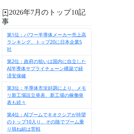
2026年7月のトップ10記
事
第1位：パワー半導体メーカー売上高
ランキング、トップ20に日本企業5
社
第2位：政府の狙いは国内に自立した
AI半導体サプライチェーン構築で経
済安保確
第3位：半導体市況好調により、メモ
リ新工場設立発表、新工場の稼働発
表も続々
第4位：AIブームでキオクシアが待望
のトップ10入り、その陰でブーム乗
り損ね組は苦戦