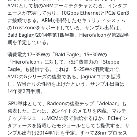
AMDとして初のARMアーキテクチャとなる。インタフ
ェースが充実しており、10Gbps EthernetとPCIe Gen3
に接続できる。ARMが開発したセキュリティシステム
のTrustZoneをサポートしている。サンプル出荷は、
Bald Eagleが2014年第1四半期、Hierofalconが第2四半
期を予定している。
消費電力17~35Wの「Bald Eagle」15~30Wの
「Hierofalcon」に対して、低消費電力の「Steppe
Eagle」も提供する。これは、5~25Wの消費電力で、
AMDのGシリーズの後継である。Jaguarコアを拡張
し、W当たりの性能を上げたという。サンプル出荷は
14年第2四半期。
GPU単体として、Radeonの後継チップ「Adelaar」も
発表した。これは、2Gバイトのメモリを内蔵、マルチ
チップモジュールMCMの形で供給するほか、PCIeイン
タフェースを搭載したモジュールとしても提供する。サ
ンプル出荷は2014年1月を予定。すべて28nmプロセス