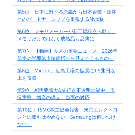
第5位：日本に対する恩義から日本企業・団体
とのパートナーシップを重視するNvidia
第6位：メモリメーカーが新工場設立へ動く、
メモリだけではなく成熟品も品薄に
第7位：【動画】今月の重要ニュース「2026年
前半の半導体市場総括から見えてくるもの」
第8位：Micron、広島工場の拡張に1.5兆円以
上を投資
第9位：AI需要増大&先行き不透明の渦中、市
況実態、増産の備え、当面の対応
第10位：TSMC株主総会報告「東京エレクトロ
ンとの取引はやめない。Samsungは追いつけ
ない」