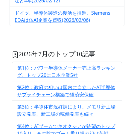
など4本(2026/02/12)
ドイツ、半導体製造の復活を推進、Siemens
EDAは仏AI企業を買収(2026/02/06)
2026年7月のトップ10記事
第1位：パワー半導体メーカー売上高ランキン
グ、トップ20に日本企業5社
第2位：政府の狙いは国内に自立したAI半導体
サプライチェーン構築で経済安保確
第3位：半導体市況好調により、メモリ新工場
設立発表、新工場の稼働発表も続々
第4位：AIブームでキオクシアが待望のトップ
10入り、その陰でブーム乗り損ね組は苦戦