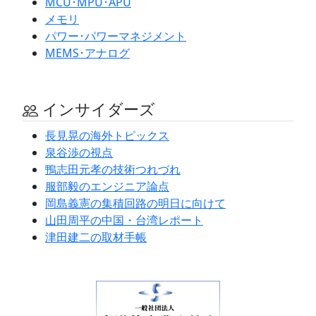
MCU･MPU･APU
メモリ
パワー･パワーマネジメント
MEMS･アナログ
インサイダーズ
長見晃の海外トピックス
泉谷渉の視点
鴨志田元孝の技術つれづれ
服部毅のエンジニア論点
岡島義憲の集積回路の明日に向けて
山田周平の中国・台湾レポート
津田建二の取材手帳