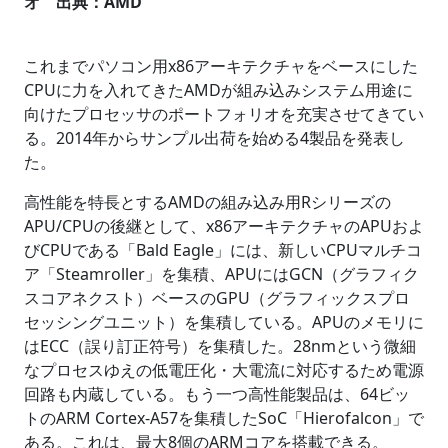
オ 出典：AMD
これまでパソコン用x86アーキテクチャをベースにした
CPUに力を入れてきたAMDが組み込みシステム用途に
向けたプロセッサのポートフォリオを充実させてきてい
る。2014年からサンプル出荷を始める4製品を発表し
た。
高性能を特長とするAMDの組み込み用Rシリーズの
APU/CPUの後継として、x86アーキテクチャのAPUおよ
びCPUである「Bald Eagle」には、新しいCPUマルチコ
ア「Steamroller」を集積、APUにはGCN（グラフィク
スコアネクスト）ベースのGPU（グラフィックスプロ
セッシングユニット）を集積している。APUのメモリに
はECC（誤り訂正符号）を集積した。28nmという微細
なプロセスゆえの低電圧化・大電流に対応するため電源
回路も内蔵している。もう一つ高性能製品は、64ビッ
トのARM Cortex-A57を集積したSoC「Hierofalcon」で
ある。これは、最大8個のARMコアを搭載できる。