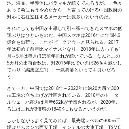
池、液晶、半導体にバラマキが続くであろうが、「色々
あって急にもうやめたから」と言ってのける中国政府の
対応に右往左往するメーカーは数多いというのだ。
それにしても中国が主導して引っ張ってきたスマホの低
迷ぶりはひどいものだ。中国スマホは2016年に年間4.9
億台を出荷し、これがピークアウトと見られる。2017
年は初めて前年比マイナスとなり、2018年に入っても1
月～5月は毎月ほぼ前年割れが続いている。なんとこの
5カ月の出荷台数は、対2016年比でいえば26％も減少し
ており（編集室注1）、一気凋落といっても良いだろ
う。
さて一方、中国では2018年～2022年に約20カ所で300
㎜工場の立ち上げが計画されている。2018年のトータ
ルウェーハ能力は月産652Kが予想されるが、2020年こ
ろにはこれが3倍増の1840Kにもなるというのだ。
しかしながらよく見てみれば、最先端レベルの300㎜工
場はサムスンの西安工場、インテルの大連工場、TSMC