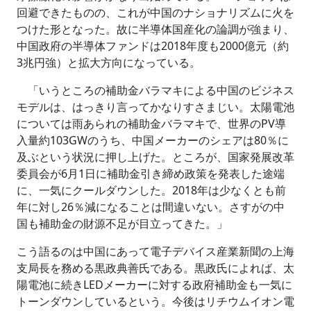
回避できたものの、これが中国のナショナリズムに火を
つけた形となった。故に半導体国産化の論調が強まり、
中国政府の半導体ファンドは2018年度も2000億元（約
3兆円強）と拡大方向になっている。
「いうところの補助金バラマキによる中国のビジネス
モデルは、はっきり言ってかなりすさまじい。太陽電池
については雨あられの補助金バラマキで、世界のPV導
入量約103GWのうち、中国メーカーのシェアは80％に
及ぶという状況に押し上げた。ところが、国家発展改革
委員会が6月1日に補助金引き締め政策を発表した途端
に、一気にクールダウンした。2018年は少なくとも前
年に対し26％減になることは間違いない。さすがの中
国も補助金の財源不足が目立ってきた。」
こう語るのは中国にあって電子デバイス産業新聞の上海
支局長を務める黒政典善氏である。黒政氏によれば、太
陽電池に続きLEDメーカーに対する政府補助金も一気に
トーンダウンしているという。今後はリチウムイオン電