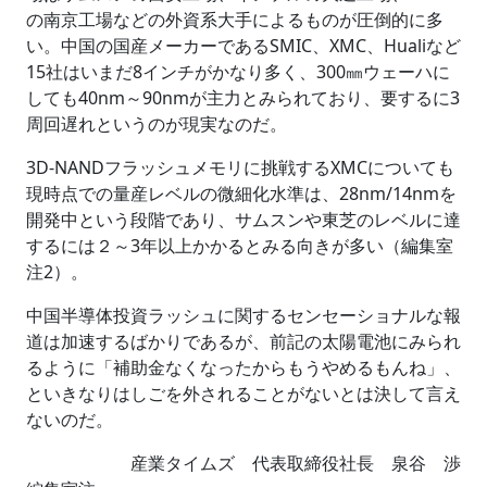
の南京工場などの外資系大手によるものが圧倒的に多
い。中国の国産メーカーであるSMIC、XMC、Hualiなど
15社はいまだ8インチがかなり多く、300㎜ウェーハに
しても40nm～90nmが主力とみられており、要するに3
周回遅れというのが現実なのだ。
3D-NANDフラッシュメモリに挑戦するXMCについても
現時点での量産レベルの微細化水準は、28nm/14nmを
開発中という段階であり、サムスンや東芝のレベルに達
するには２～3年以上かかるとみる向きが多い（編集室
注2）。
中国半導体投資ラッシュに関するセンセーショナルな報
道は加速するばかりであるが、前記の太陽電池にみられ
るように「補助金なくなったからもうやめるもんね」、
といきなりはしごを外されることがないとは決して言え
ないのだ。
産業タイムズ 代表取締役社長 泉谷 渉