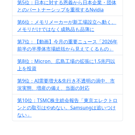
第5位：日本に対する恩義から日本企業・団体
とのパートナーシップを重視するNvidia
第6位：メモリメーカーが新工場設立へ動く、
メモリだけではなく成熟品も品薄に
第7位：【動画】今月の重要ニュース「2026年
前半の半導体市場総括から見えてくるもの」
第8位：Micron、広島工場の拡張に1.5兆円以
上を投資
第9位：AI需要増大&先行き不透明の渦中、市
況実態、増産の備え、当面の対応
第10位：TSMC株主総会報告「東京エレクトロ
ンとの取引はやめない。Samsungは追いつけ
ない」