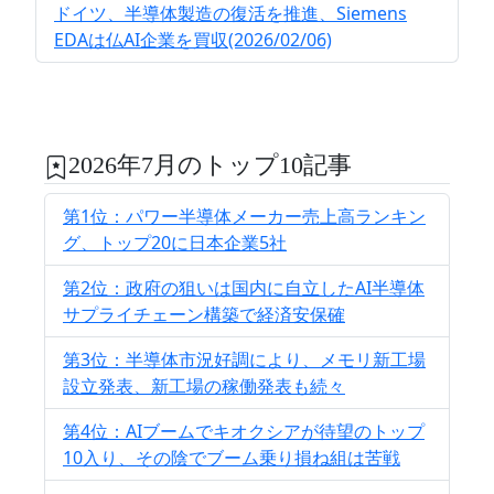
ドイツ、半導体製造の復活を推進、Siemens
EDAは仏AI企業を買収(2026/02/06)
2026年7月のトップ10記事
第1位：パワー半導体メーカー売上高ランキン
グ、トップ20に日本企業5社
第2位：政府の狙いは国内に自立したAI半導体
サプライチェーン構築で経済安保確
第3位：半導体市況好調により、メモリ新工場
設立発表、新工場の稼働発表も続々
第4位：AIブームでキオクシアが待望のトップ
10入り、その陰でブーム乗り損ね組は苦戦