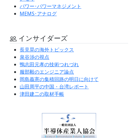
パワー･パワーマネジメント
MEMS･アナログ
インサイダーズ
長見晃の海外トピックス
泉谷渉の視点
鴨志田元孝の技術つれづれ
服部毅のエンジニア論点
岡島義憲の集積回路の明日に向けて
山田周平の中国・台湾レポート
津田建二の取材手帳