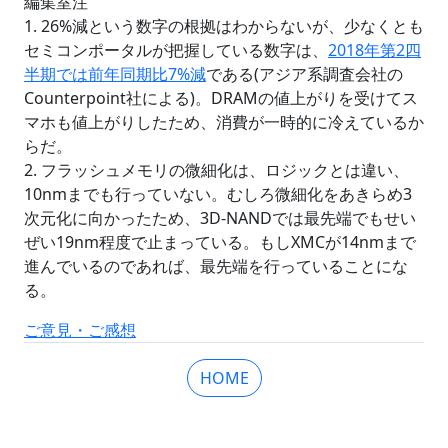
編集室注
1. 26%減という数字の根拠はわからないが、少なくとも
セミコンポータルが把握している数字は、
2018年第2四
半期では前年同期比7%減
である(アジア系調査会社の
Counterpoint社による)。DRAMの値上がりを受けてス
マホも値上がりしたため、消費が一時的に冷えているか
らだ。
2. フラッシュメモリの微細化は、ロジックとは違い、
10nmまでも行っていない。むしろ微細化をあきらめ3
次元化に向かったため、3D-NANDでは最先端でもせい
ぜい19nm程度で止まっている。もしXMCが14nmまで
進んでいるのであれば、最先端を行っていることにな
る。
ご意見・ご感想
HOME