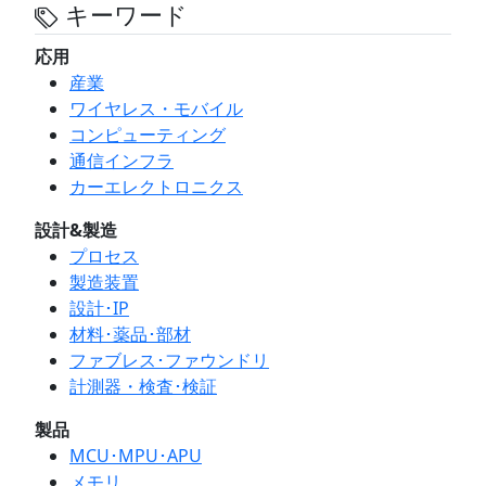
キーワード
応用
産業
ワイヤレス・モバイル
コンピューティング
通信インフラ
カーエレクトロニクス
設計&製造
プロセス
製造装置
設計･IP
材料･薬品･部材
ファブレス･ファウンドリ
計測器・検査･検証
製品
MCU･MPU･APU
メモリ