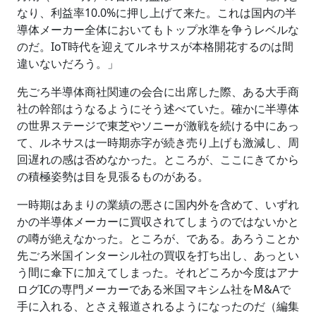
なり、利益率10.0%に押し上げて来た。これは国内の半
導体メーカー全体においてもトップ水準を争うレベルな
のだ。IoT時代を迎えてルネサスが本格開花するのは間
違いないだろう。」
先ごろ半導体商社関連の会合に出席した際、ある大手商
社の幹部はうなるようにそう述べていた。確かに半導体
の世界ステージで東芝やソニーが激戦を続ける中にあっ
て、ルネサスは一時期赤字が続き売り上げも激減し、周
回遅れの感は否めなかった。ところが、ここにきてから
の積極姿勢は目を見張るものがある。
一時期はあまりの業績の悪さに国内外を含めて、いずれ
かの半導体メーカーに買収されてしまうのではないかと
の噂が絶えなかった。ところが、である。あろうことか
先ごろ米国インターシル社の買収を打ち出し、あっとい
う間に傘下に加えてしまった。それどころか今度はアナ
ログICの専門メーカーである米国マキシム社をM&Aで
手に入れる、とさえ報道されるようになったのだ（編集