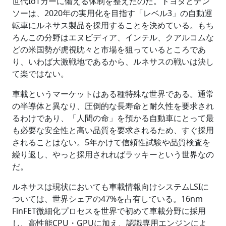
世代IoTカーに備える体制を整えたのだ。トヨタとデン
ソーは、2020年の実用化を目指す「レベル3」の自動運
転車にルネサス製品を採用することを決めている。もち
ろんこの分野はエヌビディア、インテル、クアルコムな
どの米国勢が虎視眈々と市場を狙っているところであ
り、いわば大激戦地であるから、ルネサスの戦いは決し
て楽ではない。
車載というマーケットはある種特殊な世界である。通常
の半導体と異なり、圧倒的な長寿命と耐久性を要求され
るわけであり、「人間の命」を預かる自動車にとって最
も必要な安全性と高い品質を要求されるため、すぐ採用
されることはない。5年かけて信頼性試験や品質検査を
繰り返し、やっと採用されればラッキーという世界なの
だ。
ルネサスは現状においても車載情報向けシステムLSIに
ついては、世界シェアの47%を占有している。16nm
FinFET微細化プロセスを世界で初めて車載分野に採用
し、高性能CPU・GPUに加え、認識専用エンジンによ