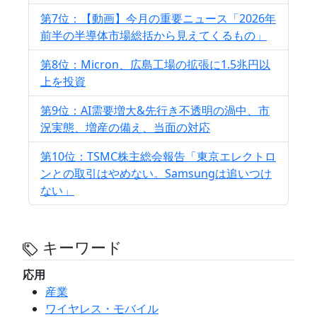
第7位：【動画】今月の重要ニュース「2026年
前半の半導体市場総括から見えてくるもの」
第8位：Micron、広島工場の拡張に1.5兆円以
上を投資
第9位：AI需要増大&先行き不透明の渦中、市
況実態、増産の備え、当面の対応
第10位：TSMC株主総会報告「東京エレクトロ
ンとの取引はやめない。Samsungは追いつけ
ない」
キーワード
応用
産業
ワイヤレス・モバイル