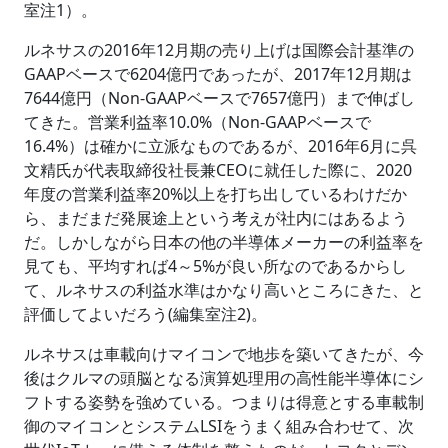
室注1）。
ルネサスの2016年12月期の売り上げは国際会計基準の
GAAPベースで6204億円であったが、2017年12月期は
7644億円（Non-GAAPベースで7657億円）まで伸ばし
てきた。営業利益率10.0%（Non-GAAPベースで
16.4%）は確かに立派なものであるが、2016年6月に呉
文精氏が代表取締役社長兼CEOに就任した際に、2020
年度の営業利益率20%以上を打ち出しているわけだか
ら、まだまだ発展途上という考えが社内にはあるよう
だ。しかしながら日本の他の半導体メーカーの利益率を
見ても、平均すれば4～5%が良い所なのであるからし
て、ルネサスの利益水準はかなり高いところにきた、と
評価してよいだろう(編集室注2)。
ルネサスは車載向けマイコンで地歩を築いてきたが、今
後はクルマの頭脳となる演算処理用の高性能半導体にシ
フトする姿勢を強めている。つまりは得意とする車載制
御のマイコンとシステムLSIをうまく組み合わせて、次