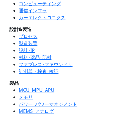
コンピューティング
通信インフラ
カーエレクトロニクス
設計&製造
プロセス
製造装置
設計･IP
材料･薬品･部材
ファブレス･ファウンドリ
計測器・検査･検証
製品
MCU･MPU･APU
メモリ
パワー･パワーマネジメント
MEMS･アナログ