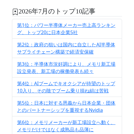
2026年7月のトップ10記事
第1位：パワー半導体メーカー売上高ランキン
グ、トップ20に日本企業5社
第2位：政府の狙いは国内に自立したAI半導体
サプライチェーン構築で経済安保確
第3位：半導体市況好調により、メモリ新工場
設立発表、新工場の稼働発表も続々
第4位：AIブームでキオクシアが待望のトップ
10入り、その陰でブーム乗り損ね組は苦戦
第5位：日本に対する恩義から日本企業・団体
とのパートナーシップを重視するNvidia
第6位：メモリメーカーが新工場設立へ動く、
メモリだけではなく成熟品も品薄に