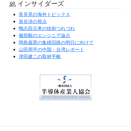
インサイダーズ
長見晃の海外トピックス
泉谷渉の視点
鴨志田元孝の技術つれづれ
服部毅のエンジニア論点
岡島義憲の集積回路の明日に向けて
山田周平の中国・台湾レポート
津田建二の取材手帳