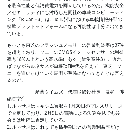
る最高性能と低消費電力を両立しているのだ。機能安全
／セキュリティにも対応した同社の車載コンピューティ
ング「R-Car H3」は、IoT時代における車載情報分野の
標準プラットットフォームになる可能性は十分に出てき
ている。
もっとも東芝のフラッシュメモリーの営業利益率は37%
を超えており、ソニーのCMOSイメージセンサーの利益
率も18%以上という高水準にある（編集室注3）。遅れ
ばせながらルネサスが車載IoT時代を迎えて、東芝、ソ
ニーを追いかけていく展開が明確になってきたとは言え
るのだ。
産業タイムズ 代表取締役社長 泉谷 渉
編集室注
1. ルネサスはマキシム買収を1月30日のプレスリリース
で否定しており、2月9日の電話による決算会見でも呉
会長は明確に否定している。
2. ルネサスはこれまでも四半期ごとの営業利益率だけ