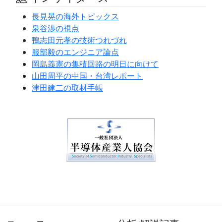
長見晃の海外トピックス
泉谷渉の視点
鴨志田元孝の技術つれづれ
服部毅のエンジニア論点
岡島義憲の集積回路の明日に向けて
山田周平の中国・台湾レポート
津田建二の取材手帳