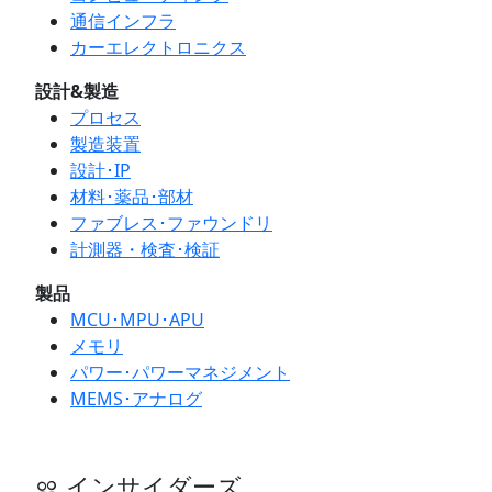
通信インフラ
カーエレクトロニクス
設計&製造
プロセス
製造装置
設計･IP
材料･薬品･部材
ファブレス･ファウンドリ
計測器・検査･検証
製品
MCU･MPU･APU
メモリ
パワー･パワーマネジメント
MEMS･アナログ
インサイダーズ