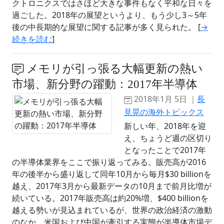
クトロニクスではさほど大きな事件もなく平和な日々を
過ごした。2018年の展望というより、もう少し3～5年
後の中長期的な展望に関する記事が多く見られた。 [
→
続きを読む
]
メモリが引っ張る大幅更新の熱い
市場、新分野の躍動：2017年半導体
2018年1月 5日 ｜
長
見晃の海外トピックス
新しい年、2018年を迎
え、ちょうど週の区切り
となったことで2017年
の半導体業界をここで振り返ってみる。販売高が2016
年の後半から盛り返して同年10月から毎月$30 billionを
越え、2017年3月から最新データの10月まで前月比増が
続いている。2017年販売高は約20%増、$400 billionを
越える勢いが見込まれているが、世界の政治経済の激動
のなか、米国および中国が牽引する実態が半導体市場デ