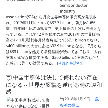
Semiconductor
Industry
Association(SIA)から月次世界半導体販売高が発表さ
れ、2017年11月について$37.7 billion、前月比1.6%
増、前年同月比21.5%増で、史上最高の月次販売高とな
っている。これで12月を残すのみで2017年の世界販売
高が1-11月累計(各月発表時点)で$367.1 billionとなり、
$400 billionの大台にあと$32.9 billionとなる。 7月から
は$33 billionを越えて増勢基調が続いてきており、大台
突破が確実な情勢である。$300 billion台突破のもたも
た感とは著しい対照である。 [
→続きを読む
]
中国半導体は決して侮れない存在
になる～世界が変貌を遂げる時の違和
感
2018年1月 9日 ｜
泉
谷渉の視点