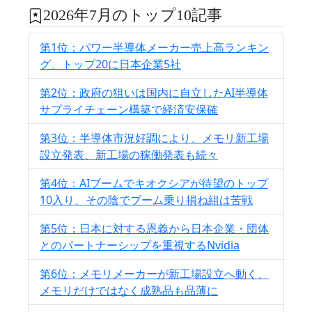
2026年7月のトップ10記事
第1位：パワー半導体メーカー売上高ランキン
グ、トップ20に日本企業5社
第2位：政府の狙いは国内に自立したAI半導体
サプライチェーン構築で経済安保確
第3位：半導体市況好調により、メモリ新工場
設立発表、新工場の稼働発表も続々
第4位：AIブームでキオクシアが待望のトップ
10入り、その陰でブーム乗り損ね組は苦戦
第5位：日本に対する恩義から日本企業・団体
とのパートナーシップを重視するNvidia
第6位：メモリメーカーが新工場設立へ動く、
メモリだけではなく成熟品も品薄に