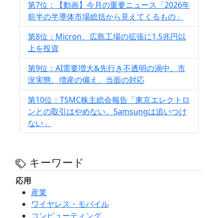
第7位：【動画】今月の重要ニュース「2026年
前半の半導体市場総括から見えてくるもの」
第8位：Micron、広島工場の拡張に1.5兆円以
上を投資
第9位：AI需要増大&先行き不透明の渦中、市
況実態、増産の備え、当面の対応
第10位：TSMC株主総会報告「東京エレクトロ
ンとの取引はやめない。Samsungは追いつけ
ない」
キーワード
応用
産業
ワイヤレス・モバイル
コンピューティング