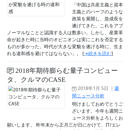
「中国は共産主義と資本
主義とのハーフのような
政策を展開し、急成長を
遂げてきた。これをアブ
ノーマルなことと認識する人は数多い。しかし、産業革
命が起きた時に当時のオピニオンは実にこれを否定する
ものが多かった。時代が大きな変貌を遂げる時に、生ま
れる違和感を避けてはならない」。 [
→続きを読む
]
2018年期待膨らむ量子コンピュー
タ、クルマのCASE
2018年1月 5日 ｜
週
間ニュース分析
明けましておめでとうご
ざいます。今年も週間ニ
ュース分析をよろしくお
願いします。 昨年末から正月三が日にかけて、IT/エレ