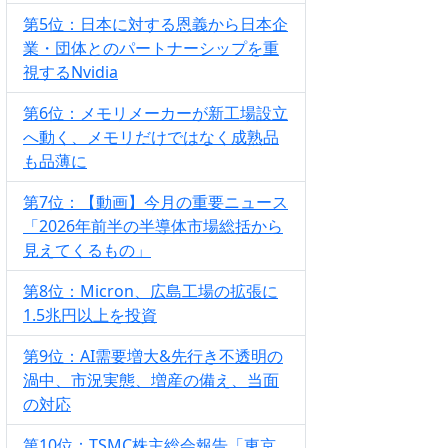
第5位：日本に対する恩義から日本企
業・団体とのパートナーシップを重
視するNvidia
第6位：メモリメーカーが新工場設立
へ動く、メモリだけではなく成熟品
も品薄に
第7位：【動画】今月の重要ニュース
「2026年前半の半導体市場総括から
見えてくるもの」
第8位：Micron、広島工場の拡張に
1.5兆円以上を投資
第9位：AI需要増大&先行き不透明の
渦中、市況実態、増産の備え、当面
の対応
第10位：TSMC株主総会報告「東京