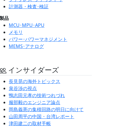
計測器・検査･検証
製品
MCU･MPU･APU
メモリ
パワー･パワーマネジメント
MEMS･アナログ
インサイダーズ
長見晃の海外トピックス
泉谷渉の視点
鴨志田元孝の技術つれづれ
服部毅のエンジニア論点
岡島義憲の集積回路の明日に向けて
山田周平の中国・台湾レポート
津田建二の取材手帳