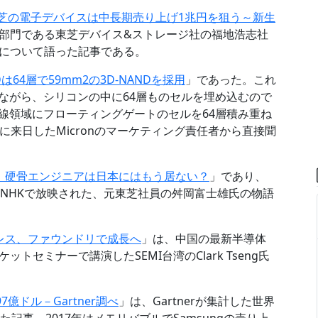
芝の電子デバイスは中長期売り上げ1兆円を狙う～新生
部門である東芝デバイス&ストレージ社の福地浩志社
について語った記事である。
SDは64層で59mm2の3D-NANDを採用
」であった。これ
を使いながら、シリコンの中に64層ものセルを埋め込むので
線領域にフローティングゲートのセルを64層積み重ね
月に来日したMicronのマーケティング責任者から直接聞
、硬骨エンジニアは日本にはもう居ない？
」であり、
にNHKで放映された、元東芝社員の舛岡富士雄氏の物語
レス、ファウンドリで成長へ
」は、中国の最新半導体
セミナーで講演したSEMI台湾のClark Tseng氏
7億ドル－Gartner調べ
」は、Gartnerが集計した世界