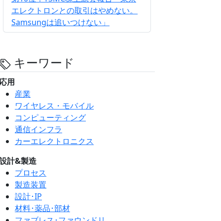
エレクトロンとの取引はやめない。
Samsungは追いつけない」
キーワード
応用
産業
ワイヤレス・モバイル
コンピューティング
通信インフラ
カーエレクトロニクス
設計&製造
プロセス
製造装置
設計･IP
材料･薬品･部材
ファブレス･ファウンドリ