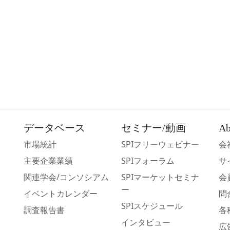
データベース
セミナー/動画
Ab
市場統計
SPIフリーウェビナー
会
主要企業業績
SPIフォーラム
サ
関連学会/コンソシアム
SPIマーケットセミナ
会
ー
イベントカレンダー
問
SPIスケジュール
調査報告書
各
インタビュー
広