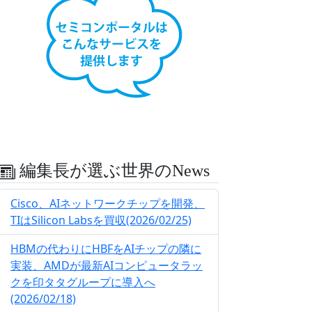
編集長が選ぶ世界のNews
Cisco、AIネットワークチップを開発、
TIはSilicon Labsを買収(2026/02/25)
HBMの代わりにHBFをAIチップの隣に
実装、AMDが最新AIコンピュータラッ
クを印タタグループに導入へ
(2026/02/18)