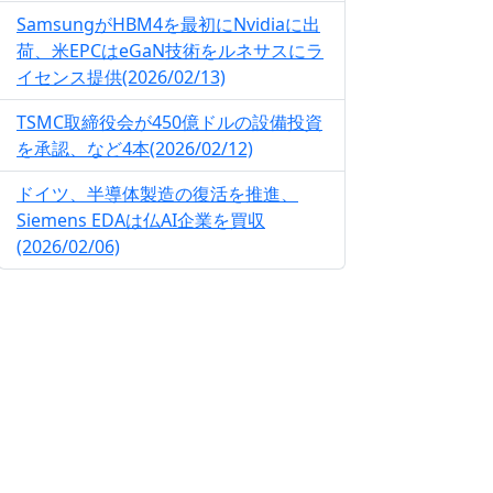
SamsungがHBM4を最初にNvidiaに出
荷、米EPCはeGaN技術をルネサスにラ
イセンス提供(2026/02/13)
TSMC取締役会が450億ドルの設備投資
を承認、など4本(2026/02/12)
ドイツ、半導体製造の復活を推進、
Siemens EDAは仏AI企業を買収
(2026/02/06)