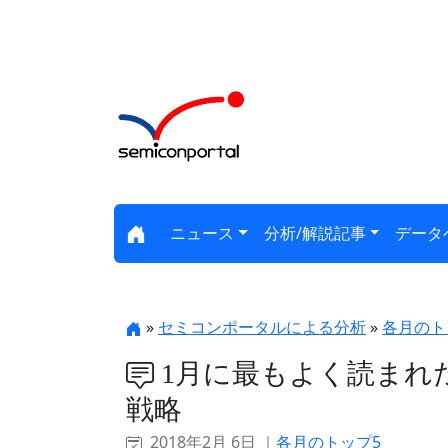
ニュース
分析/解説記事
データ
»
セミコンポータルによる分析
»
各月のト
1月に最もよく読まれ
戦略
2018年2月 6日 ｜
各月のトップ5