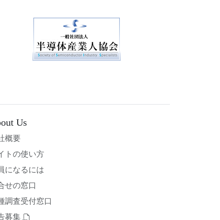
out Us
社概要
イトの使い方
員になるには
合せの窓口
種調査受付窓口
告募集