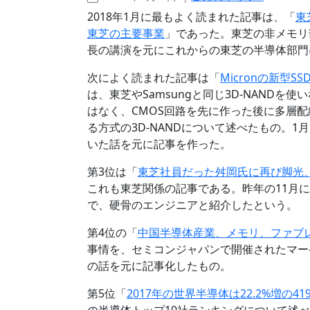
2018年1月に最もよく読まれた記事は、「
東
東芝の主要事業
」であった。東芝の非メモリ
長の講演を元にこれからの東芝の半導体部門
次によく読まれた記事は「
Micronの新型S
は、東芝やSamsungと同じ3D-NAND
はなく、CMOS回路を先に作った後に多層配
る方式の3D-NANDについて述べたもの。1
いた話を元に記事を作った。
第3位は「
東芝社員だった舛岡氏に再び脚光
これも東芝関係の記事である。昨年の11月
で、硬骨のエンジニアと紹介したという。
第4位の「
中国半導体産業、メモリ、ファブ
事情を、セミコンジャパンで開催されたマーケット
の話を元に記事化したもの。
第5位「
2017年の世界半導体は22.2%増の419