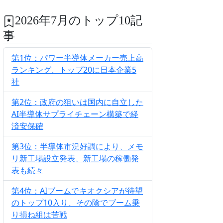
2026年7月のトップ10記
事
第1位：パワー半導体メーカー売上高
ランキング、トップ20に日本企業5
社
第2位：政府の狙いは国内に自立した
AI半導体サプライチェーン構築で経
済安保確
第3位：半導体市況好調により、メモ
リ新工場設立発表、新工場の稼働発
表も続々
第4位：AIブームでキオクシアが待望
のトップ10入り、その陰でブーム乗
り損ね組は苦戦