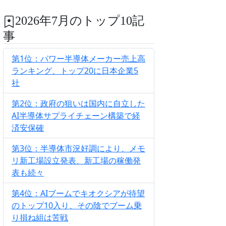
2026年7月のトップ10記
事
第1位：パワー半導体メーカー売上高
ランキング、トップ20に日本企業5
社
第2位：政府の狙いは国内に自立した
AI半導体サプライチェーン構築で経
済安保確
第3位：半導体市況好調により、メモ
リ新工場設立発表、新工場の稼働発
表も続々
第4位：AIブームでキオクシアが待望
のトップ10入り、その陰でブーム乗
り損ね組は苦戦