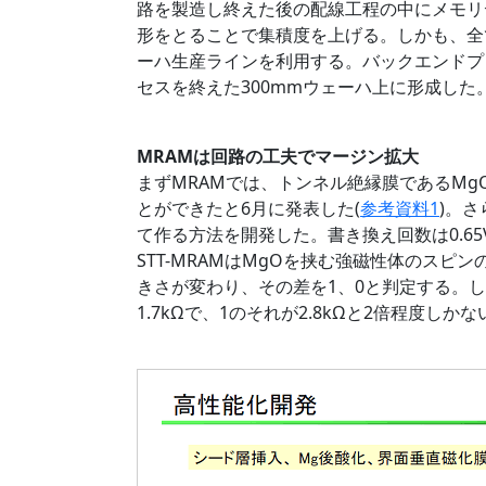
路を製造し終えた後の配線工程の中にメモリ
形をとることで集積度を上げる。しかも、全
ーハ生産ラインを利用する。バックエンドプロ
セスを終えた300mmウェーハ上に形成した
MRAMは回路の工夫でマージン拡大
まずMRAMでは、トンネル絶縁膜であるM
とができたと6月に発表した(
参考資料1
)。
て作る方法を開発した。書き換え回数は0.65
STT-MRAMはMgOを挟む強磁性体のス
きさが変わり、その差を1、0と判定する。し
1.7kΩで、1のそれが2.8kΩと2倍程度しか