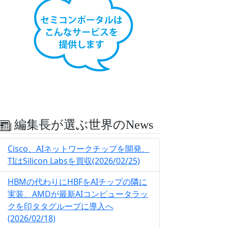
編集長が選ぶ世界のNews
Cisco、AIネットワークチップを開発、
TIはSilicon Labsを買収(2026/02/25)
HBMの代わりにHBFをAIチップの隣に
実装、AMDが最新AIコンピュータラッ
クを印タタグループに導入へ
(2026/02/18)