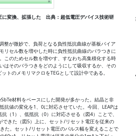
圧に変換、拡張した 出典：超低電圧デバイス技術研
の調整が微妙で、負荷となる負性抵抗曲線が基板バイア
モリセル数を増やした時に負性抵抗曲線のバラつきに
。このためセル数を増やす、すなわち高集積化する時
いはそのバラつきをどのようにして吸収するか、その
ビットのメモリマクロをTEGとして設計中である。
SbTe材料をベースにした開発が多かった。結晶と非
抗値の変化を1、0に対応させていた。今回、LEAPは
抵抗（1）、低抵抗（0）に対応させる（図4）ことで、
ができた（図5）上に、セット/リセット電圧を従来の
ことができた。セット/リセット電圧のパルス幅を変えることで