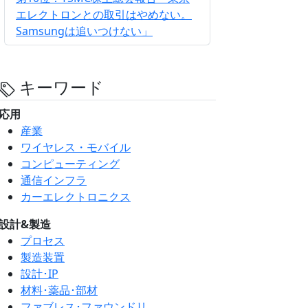
エレクトロンとの取引はやめない。
Samsungは追いつけない」
キーワード
応用
産業
ワイヤレス・モバイル
コンピューティング
通信インフラ
カーエレクトロニクス
設計&製造
プロセス
製造装置
設計･IP
材料･薬品･部材
ファブレス･ファウンドリ