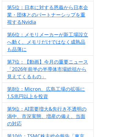
第5位：日本に対する恩義から日本企
業・団体とのパートナーシップを重
視するNvidia
第6位：メモリメーカーが新工場設立
へ動く、メモリだけではなく成熟品
も品薄に
第7位：【動画】今月の重要ニュース
「2026年前半の半導体市場総括から
見えてくるもの」
第8位：Micron、広島工場の拡張に
1.5兆円以上を投資
第9位：AI需要増大&先行き不透明の
渦中、市況実態、増産の備え、当面
の対応
第10位：TSMC株主総会報告「東京