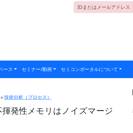
ベース
セミナー/動画
セミコンポータルについて
»
技術分析（プロセス）
・不揮発性メモリはノイズマージ
）