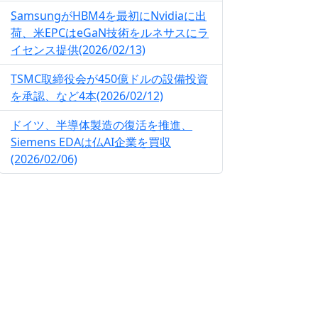
SamsungがHBM4を最初にNvidiaに出
荷、米EPCはeGaN技術をルネサスにラ
イセンス提供(2026/02/13)
TSMC取締役会が450億ドルの設備投資
を承認、など4本(2026/02/12)
ドイツ、半導体製造の復活を推進、
Siemens EDAは仏AI企業を買収
(2026/02/06)