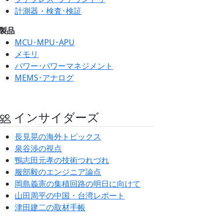
計測器・検査･検証
製品
MCU･MPU･APU
メモリ
パワー･パワーマネジメント
MEMS･アナログ
インサイダーズ
長見晃の海外トピックス
泉谷渉の視点
鴨志田元孝の技術つれづれ
服部毅のエンジニア論点
岡島義憲の集積回路の明日に向けて
山田周平の中国・台湾レポート
津田建二の取材手帳