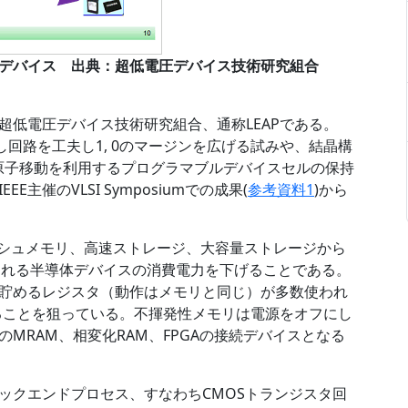
けデバイス 出典：超低電圧デバイス技術研究組合
超低電圧デバイス技術研究組合、通称LEAPである。
し回路を工夫し1, 0のマージンを広げる試みや、結晶構
、原子移動を利用するプログラマブルデバイスセルの保持
主催のVLSI Symposiumでの成果(
参考資料1
)から
ッシュメモリ、高速ストレージ、大容量ストレージから
使われる半導体デバイスの消費電力を下げることである。
貯めるレジスタ（動作はメモリと同じ）が多数使われ
することを狙っている。不揮発性メモリは電源をオフにし
MRAM、相変化RAM、FPGAの接続デバイスとなる
ックエンドプロセス、すなわちCMOSトランジスタ回