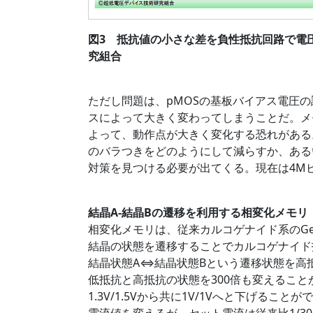
図3 抵抗値の小さな差を負性抵抗回路で電
究組合
ただし問題は、pMOSの基板バイアス電圧
スによって大きく変わってしまうことだ。メ
よって、動作点が大きく変化する恐れがある
のバラつきをどのようにして減らすか、ある
対策を見つける必要が出てくる。現在は4M
結晶A-結晶Bの遷移を利用する相変化メモリ
相変化メモリは、従来カルコゲナイド系のGe
結晶の状態を遷移することでカルコゲナイド抵
結晶状態A⇔結晶状態Bという遷移状態を高
低抵抗と高抵抗の状態を300倍も変えること
1.3V/1.5Vから共に1V/1Vへと下げる