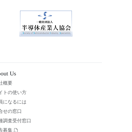
out Us
社概要
イトの使い方
員になるには
合せの窓口
種調査受付窓口
告募集