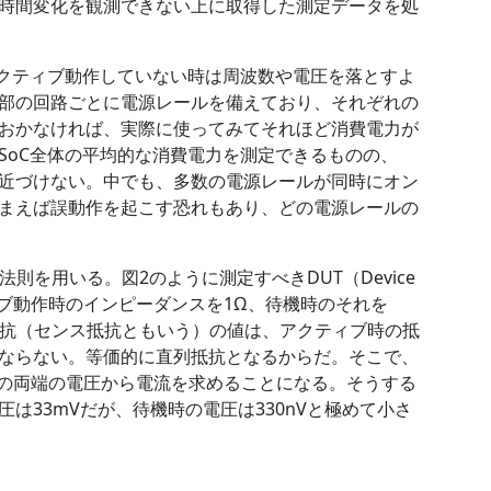
時間変化を観測できない上に取得した測定データを処
アクティブ動作していない時は周波数や電圧を落とすよ
部の回路ごとに電源レールを備えており、それぞれの
おかなければ、実際に使ってみてそれほど消費電力が
SoC全体の平均的な消費電力を測定できるものの、
近づけない。中でも、多数の電源レールが同時にオン
まえば誤動作を起こす恐れもあり、どの電源レールの
則を用いる。図2のように測定すべきDUT（Device
クティブ動作時のインピーダンスを1Ω、待機時のそれを
抵抗（センス抵抗ともいう）の値は、アクティブ時の抵
ならない。等価的に直列抵抗となるからだ。そこで、
抗の両端の電圧から電流を求めることになる。そうする
圧は33mVだが、待機時の電圧は330nVと極めて小さ