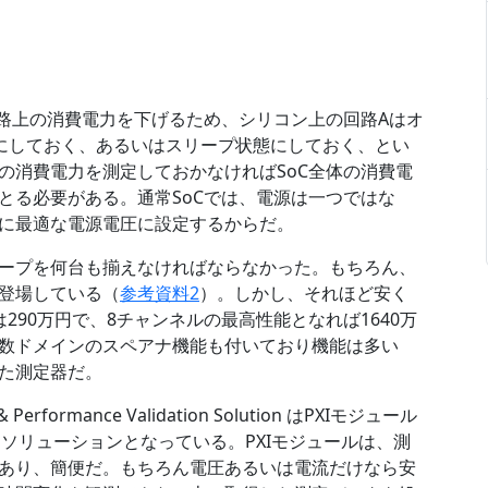
回路上の消費電力を下げるため、シリコン上の回路Aはオ
にしておく、あるいはスリープ状態にしておく、とい
の消費電力を測定しておかなければSoC全体の消費電
とる必要がある。通常SoCでは、電源は一つではな
に最適な電源電圧に設定するからだ。
ープを何台も揃えなければならなかった。もちろん、
登場している（
参考資料2
）。しかし、それほど安く
290万円で、8チャンネルの最高性能となれば1640万
数ドメインのスペアナ機能も付いており機能は多い
た測定器だ。
erformance Validation Solution はPXIモジュール
測定ソリューションとなっている。PXIモジュールは、測
あり、簡便だ。もちろん電圧あるいは電流だけなら安