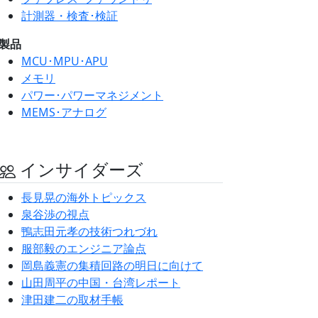
計測器・検査･検証
製品
MCU･MPU･APU
メモリ
パワー･パワーマネジメント
MEMS･アナログ
インサイダーズ
長見晃の海外トピックス
泉谷渉の視点
鴨志田元孝の技術つれづれ
服部毅のエンジニア論点
岡島義憲の集積回路の明日に向けて
山田周平の中国・台湾レポート
津田建二の取材手帳