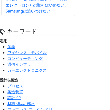
エレクトロンとの取引はやめない。
Samsungは追いつけない」
キーワード
応用
産業
ワイヤレス・モバイル
コンピューティング
通信インフラ
カーエレクトロニクス
設計&製造
プロセス
製造装置
設計･IP
材料･薬品･部材
ファブレス･ファウンドリ