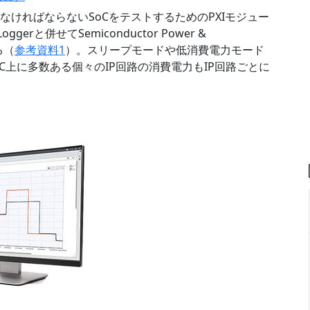
多数供給しなければならないSoCをテストするためのPXIモジュー
rと併せてSemiconductor Power &
する（
参考資料1
）。スリープモードや低消費電力モード
C上に多数ある個々のIP回路の消費電力もIP回路ごとに