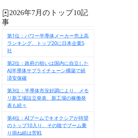
2026年7月のトップ10記
事
第1位：パワー半導体メーカー売上高
ランキング、トップ20に日本企業5
社
第2位：政府の狙いは国内に自立した
AI半導体サプライチェーン構築で経
済安保確
第3位：半導体市況好調により、メモ
リ新工場設立発表、新工場の稼働発
表も続々
第4位：AIブームでキオクシアが待望
のトップ10入り、その陰でブーム乗
り損ね組は苦戦