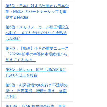
第5位：日本に対する恩義から日本企
業・団体とのパートナーシップを重
視するNvidia
第6位：メモリメーカーが新工場設立
へ動く、メモリだけではなく成熟品
も品薄に
第7位：【動画】今月の重要ニュース
「2026年前半の半導体市場総括から
見えてくるもの」
第8位：Micron、広島工場の拡張に
1.5兆円以上を投資
第9位：AI需要増大&先行き不透明の
渦中、市況実態、増産の備え、当面
の対応
第10位：TSMC株主総会報告「東京