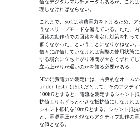
価なデジタルマルチメータもあるが、これは
理しなければならない。
これまで、SoCは消費電力を下げるため、
うなスリープモードを備えている。ただ、内
回路の動作時での回路を測定し対策を打って
低くなかった、ということになりかねない。
個々に評価していなければ実際の使用状態に
する場合に立ち上がり時間が大きくずれてし
立ち上がりが遅いのかを知る必要がある。
NIの消費電力の測定には、古典的なオームの法
under Test）はSoCだとして、そのア
100kΩとすると、電流を測定するシャント
抗値よりもずっと小さな抵抗値にしなければ
シャント抵抗を10mΩとする。シャント抵
と、電源電圧が3.3Vならアクティブ動作の電
な値となる。