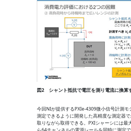
図2 シャント抵抗で電圧を測り電流に換算する 出典
今回NIが提供するPXIe-4309微小信号計
測定できるように開発した高精度な測定器で
取りながら取得できる。PXIシャーシには最
ら64チャンネルの電源レールを同時に測定