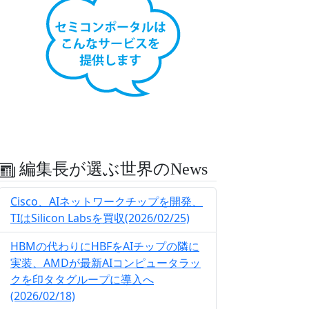
編集長が選ぶ世界のNews
Cisco、AIネットワークチップを開発、
TIはSilicon Labsを買収(2026/02/25)
HBMの代わりにHBFをAIチップの隣に
実装、AMDが最新AIコンピュータラッ
クを印タタグループに導入へ
(2026/02/18)