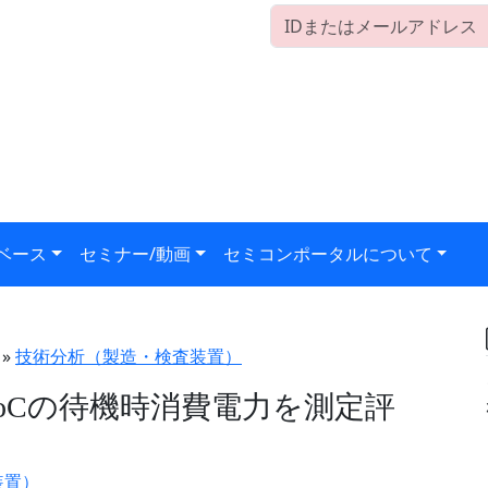
ベース
セミナー/動画
セミコンポータルについて
»
技術分析（製造・検査装置）
ents、SoCの待機時消費電力を測定評
装置）