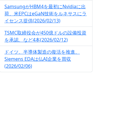
SamsungがHBM4を最初にNvidiaに出
荷、米EPCはeGaN技術をルネサスにラ
イセンス提供(2026/02/13)
TSMC取締役会が450億ドルの設備投資
を承認、など4本(2026/02/12)
ドイツ、半導体製造の復活を推進、
Siemens EDAは仏AI企業を買収
(2026/02/06)