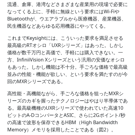
流通、倉庫、港湾などさまざまな産業用の現場で必要に
なってくる上に、手軽に無線という要求にはWi-Fiや
Bluetoothが、ウエアラブルから医療機器、産業機器、
民生機器などあらゆる応用機器にやってくる。
これまでKeysightには、こういった要求を満足させる
最高級のRTオシロ「UXRシリーズ」はあった。しかし
価格が数千万円と高価で、手軽には購入できない。一
方、InfiniiVision Xシリーズという汎用の安価なオシロ
もあった。しかし機能は不十分。手ごろな価格で最高級
並みの性能・機能が欲しい、という要求を満たすのが今
回のMXRシリーズである。
高性能・高機能ながら、手ごろな価格を狙ったMXRシ
リーズのカギを握ったテクノロジーはやはり半導体であ
る。最高級機種のUXRシリーズで使われていた高速10
ビットのA-DコンバータとASIC、さらに2Gポイント/秒
の高速で波形を保存できるHBM（High Bandwidth
Memory）メモリを採用したことである（図2）。