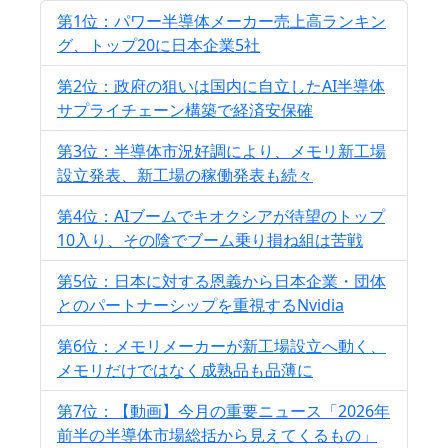
第1位：パワー半導体メーカー売上高ランキン
グ、トップ20に日本企業5社
第2位：政府の狙いは国内に自立したAI半導体
サプライチェーン構築で経済安保確
第3位：半導体市況好調により、メモリ新工場
設立発表、新工場の稼働発表も続々
第4位：AIブームでキオクシアが待望のトップ
10入り、その陰でブーム乗り損ね組は苦戦
第5位：日本に対する恩義から日本企業・団体
とのパートナーシップを重視するNvidia
第6位：メモリメーカーが新工場設立へ動く、
メモリだけではなく成熟品も品薄に
第7位：【動画】今月の重要ニュース「2026年
前半の半導体市場総括から見えてくるもの」