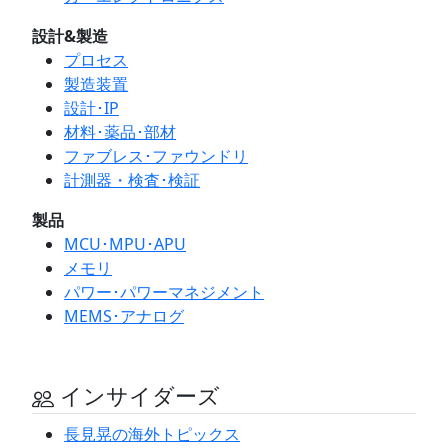
設計&製造
プロセス
製造装置
設計･IP
材料･薬品･部材
ファブレス･ファウンドリ
計測器・検査･検証
製品
MCU･MPU･APU
メモリ
パワー･パワーマネジメント
MEMS･アナログ
インサイダーズ
長見晃の海外トピックス