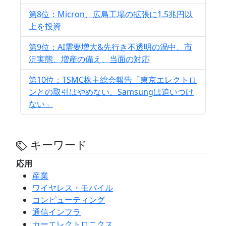
第8位：Micron、広島工場の拡張に1.5兆円以
上を投資
第9位：AI需要増大&先行き不透明の渦中、市
況実態、増産の備え、当面の対応
第10位：TSMC株主総会報告「東京エレクトロ
ンとの取引はやめない。Samsungは追いつけ
ない」
キーワード
応用
産業
ワイヤレス・モバイル
コンピューティング
通信インフラ
カーエレクトロニクス