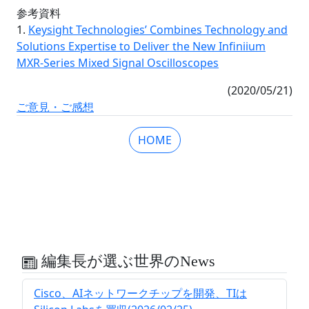
参考資料
1.
Keysight Technologies’ Combines Technology and
Solutions Expertise to Deliver the New Infiniium
MXR-Series Mixed Signal Oscilloscopes
(2020/05/21)
ご意見・ご感想
HOME
編集長が選ぶ世界のNews
Cisco、AIネットワークチップを開発、TIは