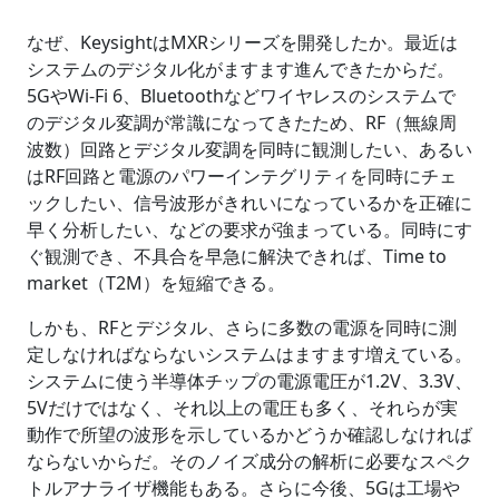
なぜ、KeysightはMXRシリーズを開発したか。最近は
システムのデジタル化がますます進んできたからだ。
5GやWi-Fi 6、Bluetoothなどワイヤレスのシステムで
のデジタル変調が常識になってきたため、RF（無線周
波数）回路とデジタル変調を同時に観測したい、あるい
はRF回路と電源のパワーインテグリティを同時にチェ
ックしたい、信号波形がきれいになっているかを正確に
早く分析したい、などの要求が強まっている。同時にす
ぐ観測でき、不具合を早急に解決できれば、Time to
market（T2M）を短縮できる。
しかも、RFとデジタル、さらに多数の電源を同時に測
定しなければならないシステムはますます増えている。
システムに使う半導体チップの電源電圧が1.2V、3.3V、
5Vだけではなく、それ以上の電圧も多く、それらが実
動作で所望の波形を示しているかどうか確認しなければ
ならないからだ。そのノイズ成分の解析に必要なスペク
トルアナライザ機能もある。さらに今後、5Gは工場や