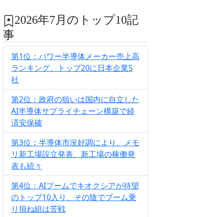
2026年7月のトップ10記
事
第1位：パワー半導体メーカー売上高
ランキング、トップ20に日本企業5
社
第2位：政府の狙いは国内に自立した
AI半導体サプライチェーン構築で経
済安保確
第3位：半導体市況好調により、メモ
リ新工場設立発表、新工場の稼働発
表も続々
第4位：AIブームでキオクシアが待望
のトップ10入り、その陰でブーム乗
り損ね組は苦戦