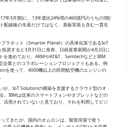
17年3月期)に、13年度比24%増の460億円のうちの9割
ト配線板の生産だけではなく、基板実装も含む一貫生
ネット（Smarter Planet）の具体化策であるIoT
)を投資すると3月31日に発表、日経産業新聞が4月2日に
進めており、ARMやAT&T、SemtechなどとIBM
らに、特定企業とのコラボレーションプロジェクトもある。例
 Solutionを使って、4000機以上の民間航空機のエンジンの
。
いが、IoT Solutionの構築を支援するクラウド型のオ
る。IBMは従来のスマートフォンやタブレットなどの
ず、活用されていないと見ており、それを利用してビジ
うになってきたが、国内のオムロンは、製造現場で使う
）の最上位機種を発売した。インテルのCPUと大容量