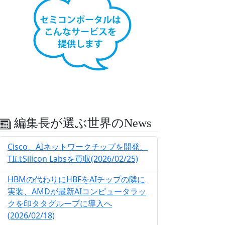
編集長が選ぶ世界のNews
Cisco、AIネットワークチップを開発、
TIはSilicon Labsを買収(2026/02/25)
HBMの代わりにHBFをAIチップの隣に
実装、AMDが最新AIコンピュータラッ
クを印タタグループに導入へ
(2026/02/18)