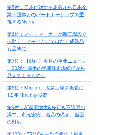
第5位：日本に対する恩義から日本企
業・団体とのパートナーシップを重
視するNvidia
第6位：メモリメーカーが新工場設立
へ動く、メモリだけではなく成熟品
も品薄に
第7位：【動画】今月の重要ニュース
「2026年前半の半導体市場総括から
見えてくるもの」
第8位：Micron、広島工場の拡張に
1.5兆円以上を投資
第9位：AI需要増大&先行き不透明の
渦中、市況実態、増産の備え、当面
の対応
第10位：TSMC株主総会報告「東京