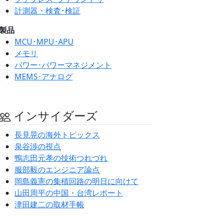
計測器・検査･検証
製品
MCU･MPU･APU
メモリ
パワー･パワーマネジメント
MEMS･アナログ
インサイダーズ
長見晃の海外トピックス
泉谷渉の視点
鴨志田元孝の技術つれづれ
服部毅のエンジニア論点
岡島義憲の集積回路の明日に向けて
山田周平の中国・台湾レポート
津田建二の取材手帳