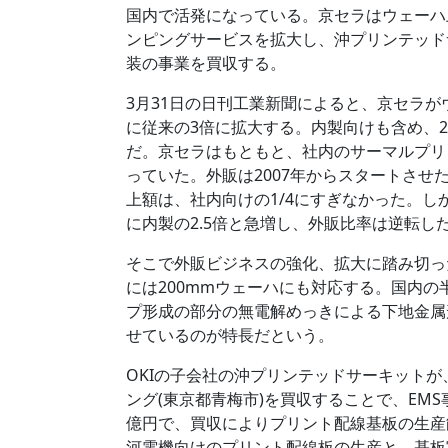
国内で活発になっている。京セラはウェーハ
ンピングサービスを拡大し、沖プリンテッド
装の事業を買収する。
3月31日の日刊工業新聞によると、京セラ
に従来の3倍に拡大する。内製向けも含め、2
だ。京セラはもともと、社内のサーマルプリ
っていた。外販は2007年からスタートさ
上額は、社内向けの1/4にすぎなかった。し
に内製の2.5倍と急増し、外販比率は逆転し
そこで外販ビジネスの強化、拡大に踏み切っ
には200mmウェーハにも対応する。国内
プ形成の部分の無電解めっきによる下地金属
せているのが特長だという。
OKIの子会社の沖プリンテッドサーキット
ング(東京都青梅市)を買収することで、EM
億円で、買収によりプリント配線基板の生産
河電機向けのプリント配線板の生産と、基板