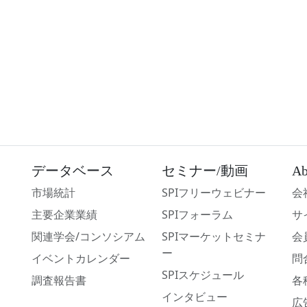
データベース
セミナー/動画
Ab
市場統計
SPIフリーウェビナー
会
主要企業業績
SPIフォーラム
サ
関連学会/コンソシアム
SPIマーケットセミナ
会
ー
イベントカレンダー
問
SPIスケジュール
調査報告書
各
インタビュー
広