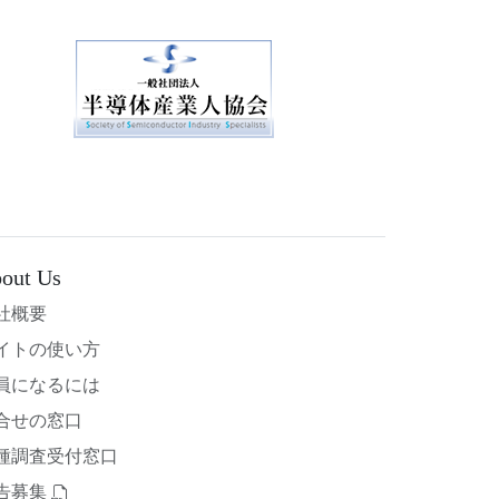
out Us
社概要
イトの使い方
員になるには
合せの窓口
種調査受付窓口
告募集