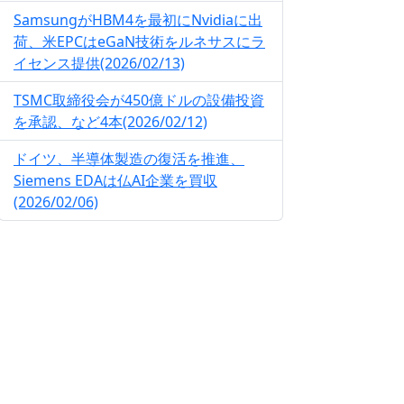
SamsungがHBM4を最初にNvidiaに出
荷、米EPCはeGaN技術をルネサスにラ
イセンス提供(2026/02/13)
TSMC取締役会が450億ドルの設備投資
を承認、など4本(2026/02/12)
ドイツ、半導体製造の復活を推進、
Siemens EDAは仏AI企業を買収
(2026/02/06)