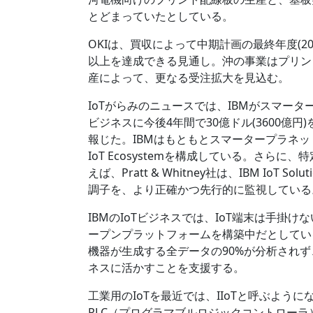
とどまっていたとしている。
OKIは、買収によって中期計画の最終年度(20
以上を達成できる見通し。沖の事業はプリン
産によって、更なる受注拡大を見込む。
IoTがらみのニュースでは、IBMがスマータープラ
ビジネスに今後4年間で30億ドル(3600億円
報じた。IBMはもともとスマータープラネットを
IoT Ecosystemを構成している。さ
えば、Pratt & Whitney社は、IBM IoT
調子を、より正確かつ先行的に監視している
IBMのIoTビジネスでは、IoT端末は手掛けな
ープンプラットフォームを構築中だとしてい
機器が生成する全データの90%が分析され
ネスに活かすことを支援する。
工業用のIoTを最近では、IIoTと呼ぶよ
PLC（プログラマブルロジックコントローラ