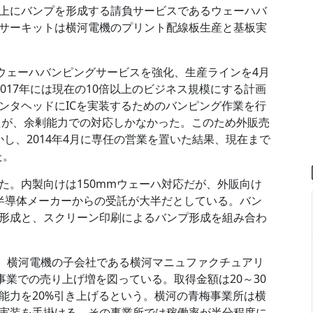
上にバンプを形成する請負サービスであるウェーハバ
サーキットは横河電機のプリント配線板生産と基板実
がウェーハバンピングサービスを強化、生産ラインを4月
017年には現在の10倍以上のビジネス規模にする計画
ンタヘッドにICを実装するためのバンピング作業を行
せたが、余剰能力での対応しかなかった。このため外販売
かし、2014年4月に専任の営業を置いた結果、現在まで
た。
た。内製向けは150mmウェーハ対応だが、外販向け
の半導体メーカーからの受託が大半だとしている。バン
形成と、スクリーン印刷によるバンプ形成を組み合わ
が、横河電機の子会社である横河マニュファクチュアリ
S事業での売り上げ増を図っている。取得金額は20～30
能力を20%引き上げるという。横河の青梅事業所は横
実装を手掛ける。その事業所では稼働率が半分程度に