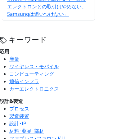
エレクトロンとの取引はやめない。
Samsungは追いつけない」
キーワード
応用
産業
ワイヤレス・モバイル
コンピューティング
通信インフラ
カーエレクトロニクス
設計&製造
プロセス
製造装置
設計･IP
材料･薬品･部材
ファブレス･ファウンドリ