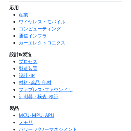
応用
産業
ワイヤレス・モバイル
コンピューティング
通信インフラ
カーエレクトロニクス
設計&製造
プロセス
製造装置
設計･IP
材料･薬品･部材
ファブレス･ファウンドリ
計測器・検査･検証
製品
MCU･MPU･APU
メモリ
パワー･パワーマネジメント