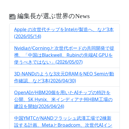
編集長が選ぶ世界のNews
Apple の次世代チップをIntelが製造へ、など3本
(2026/05/14)
NvidiaがCorningと次世代ボードの共同開発で提
携、「中国はBlackwell、Rubinの先端AI GPUを
使うべきではない」(2026/05/07)
3D-NANDのような3次元DRAMをNEO Semiが動
作確認、など3本(2026/04/30)
OpenAIがHBM20個を用いたAIチップの特許を
公開、SK Hynix、米インディアナ州HBM工場の
建設を開始(2026/04/24)
中国YMTCがNANDフラッシュ武漢工場で2棟新
設する計画、MetaとBroadcom、次世代AIイン