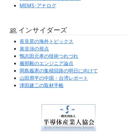
MEMS･アナログ
インサイダーズ
長見晃の海外トピックス
泉谷渉の視点
鴨志田元孝の技術つれづれ
服部毅のエンジニア論点
岡島義憲の集積回路の明日に向けて
山田周平の中国・台湾レポート
津田建二の取材手帳