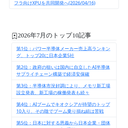
フラ向けXPUを共同開発へ(2026/04/16)
2026年7月のトップ10記事
第1位：パワー半導体メーカー売上高ランキン
グ、トップ20に日本企業5社
第2位：政府の狙いは国内に自立したAI半導体
サプライチェーン構築で経済安保確
第3位：半導体市況好調により、メモリ新工場
設立発表、新工場の稼働発表も続々
第4位：AIブームでキオクシアが待望のトップ
10入り、その陰でブーム乗り損ね組は苦戦
第5位：日本に対する恩義から日本企業・団体