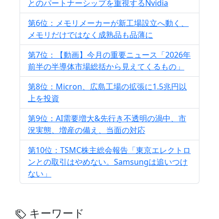
とのパートナーシップを重視するNvidia
第6位：メモリメーカーが新工場設立へ動く、
メモリだけではなく成熟品も品薄に
第7位：【動画】今月の重要ニュース「2026年
前半の半導体市場総括から見えてくるもの」
第8位：Micron、広島工場の拡張に1.5兆円以
上を投資
第9位：AI需要増大&先行き不透明の渦中、市
況実態、増産の備え、当面の対応
第10位：TSMC株主総会報告「東京エレクトロ
ンとの取引はやめない。Samsungは追いつけ
ない」
キーワード