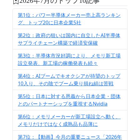
2026年7月のトップ10記事
第1位：パワー半導体メーカー売上高ランキン
グ、トップ20に日本企業5社
第2位：政府の狙いは国内に自立したAI半導体
サプライチェーン構築で経済安保確
第3位：半導体市況好調により、メモリ新工場
設立発表、新工場の稼働発表も続々
第4位：AIブームでキオクシアが待望のトップ
10入り、その陰でブーム乗り損ね組は苦戦
第5位：日本に対する恩義から日本企業・団体
とのパートナーシップを重視するNvidia
第6位：メモリメーカーが新工場設立へ動く、
メモリだけではなく成熟品も品薄に
第7位：【動画】今月の重要ニュース「2026年