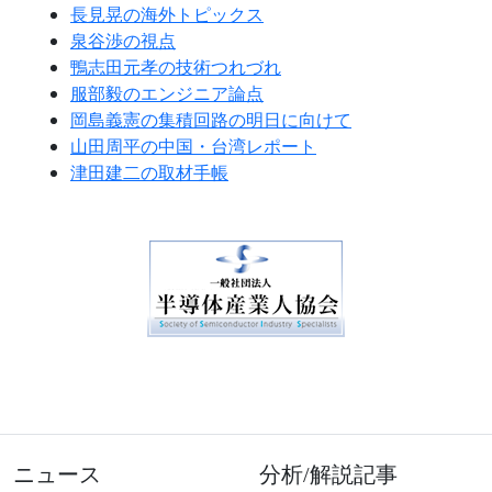
長見晃の海外トピックス
泉谷渉の視点
鴨志田元孝の技術つれづれ
服部毅のエンジニア論点
岡島義憲の集積回路の明日に向けて
山田周平の中国・台湾レポート
津田建二の取材手帳
ニュース
分析/解説記事