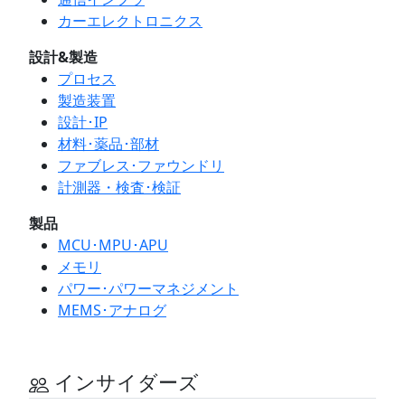
カーエレクトロニクス
設計&製造
プロセス
製造装置
設計･IP
材料･薬品･部材
ファブレス･ファウンドリ
計測器・検査･検証
製品
MCU･MPU･APU
メモリ
パワー･パワーマネジメント
MEMS･アナログ
インサイダーズ