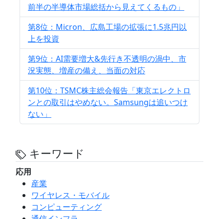
前半の半導体市場総括から見えてくるもの」
第8位：Micron、広島工場の拡張に1.5兆円以
上を投資
第9位：AI需要増大&先行き不透明の渦中、市
況実態、増産の備え、当面の対応
第10位：TSMC株主総会報告「東京エレクトロ
ンとの取引はやめない。Samsungは追いつけ
ない」
キーワード
応用
産業
ワイヤレス・モバイル
コンピューティング
通信インフラ