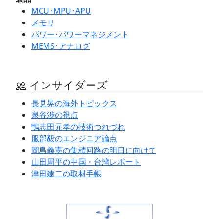
MCU･MPU･APU
メモリ
パワー･パワーマネジメント
MEMS･アナログ
インサイダーズ
長見晃の海外トピックス
泉谷渉の視点
鴨志田元孝の技術つれづれ
服部毅のエンジニア論点
岡島義憲の集積回路の明日に向けて
山田周平の中国・台湾レポート
津田建二の取材手帳