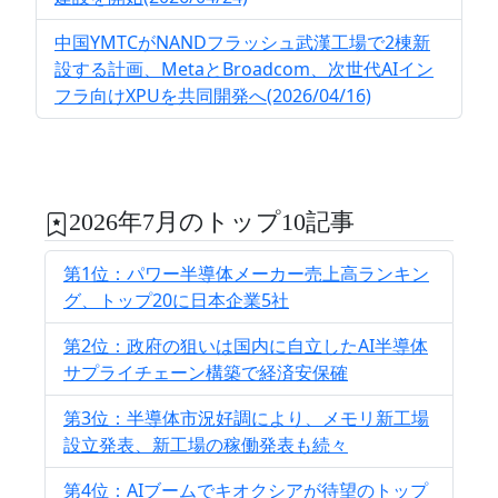
中国YMTCがNANDフラッシュ武漢工場で2棟新
設する計画、MetaとBroadcom、次世代AIイン
フラ向けXPUを共同開発へ(2026/04/16)
2026年7月のトップ10記事
第1位：パワー半導体メーカー売上高ランキン
グ、トップ20に日本企業5社
第2位：政府の狙いは国内に自立したAI半導体
サプライチェーン構築で経済安保確
第3位：半導体市況好調により、メモリ新工場
設立発表、新工場の稼働発表も続々
第4位：AIブームでキオクシアが待望のトップ