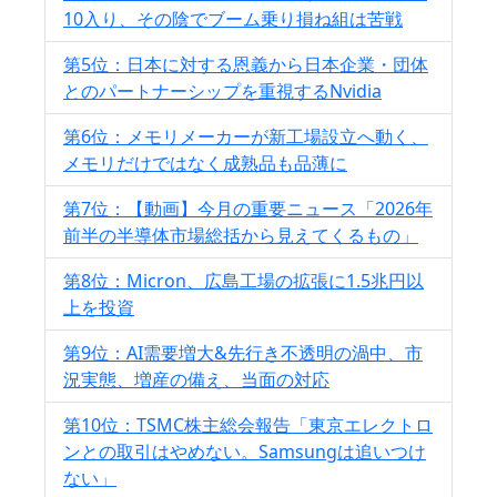
10入り、その陰でブーム乗り損ね組は苦戦
第5位：日本に対する恩義から日本企業・団体
とのパートナーシップを重視するNvidia
第6位：メモリメーカーが新工場設立へ動く、
メモリだけではなく成熟品も品薄に
第7位：【動画】今月の重要ニュース「2026年
前半の半導体市場総括から見えてくるもの」
第8位：Micron、広島工場の拡張に1.5兆円以
上を投資
第9位：AI需要増大&先行き不透明の渦中、市
況実態、増産の備え、当面の対応
第10位：TSMC株主総会報告「東京エレクトロ
ンとの取引はやめない。Samsungは追いつけ
ない」