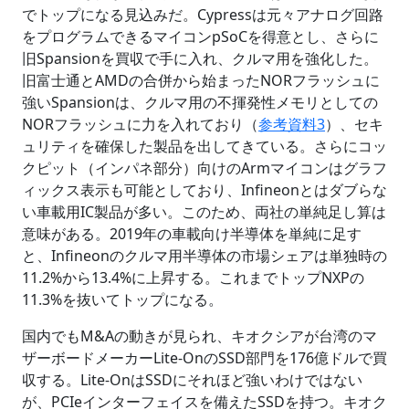
でトップになる見込みだ。Cypressは元々アナログ回路
をプログラムできるマイコンpSoCを得意とし、さらに
旧Spansionを買収で手に入れ、クルマ用を強化した。
旧富士通とAMDの合併から始まったNORフラッシュに
強いSpansionは、クルマ用の不揮発性メモリとしての
NORフラッシュに力を入れており（
参考資料3
）、セキ
ュリティを確保した製品を出してきている。さらにコッ
クピット（インパネ部分）向けのArmマイコンはグラフ
ィックス表示も可能としており、Infineonとはダブらな
い車載用IC製品が多い。このため、両社の単純足し算は
意味がある。2019年の車載向け半導体を単純に足す
と、Infineonのクルマ用半導体の市場シェアは単独時の
11.2%から13.4%に上昇する。これまでトップNXPの
11.3%を抜いてトップになる。
国内でもM&Aの動きが見られ、キオクシアが台湾のマ
ザーボードメーカーLite-OnのSSD部門を176億ドルで買
収する。Lite-OnはSSDにそれほど強いわけではない
が、PCIeインターフェイスを備えたSSDを持つ。キオク