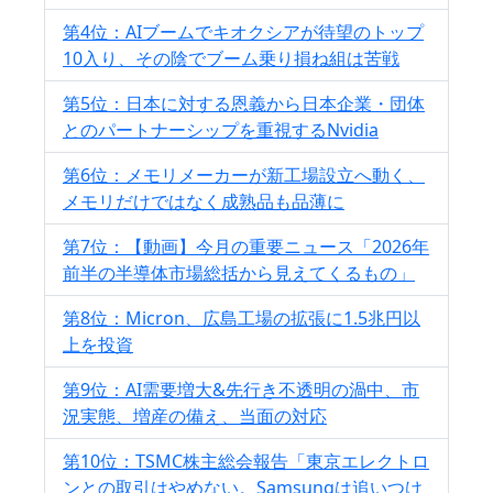
第4位：AIブームでキオクシアが待望のトップ
10入り、その陰でブーム乗り損ね組は苦戦
第5位：日本に対する恩義から日本企業・団体
とのパートナーシップを重視するNvidia
第6位：メモリメーカーが新工場設立へ動く、
メモリだけではなく成熟品も品薄に
第7位：【動画】今月の重要ニュース「2026年
前半の半導体市場総括から見えてくるもの」
第8位：Micron、広島工場の拡張に1.5兆円以
上を投資
第9位：AI需要増大&先行き不透明の渦中、市
況実態、増産の備え、当面の対応
第10位：TSMC株主総会報告「東京エレクトロ
ンとの取引はやめない。Samsungは追いつけ