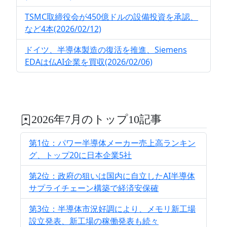
TSMC取締役会が450億ドルの設備投資を承認、
など4本(2026/02/12)
ドイツ、半導体製造の復活を推進、Siemens
EDAは仏AI企業を買収(2026/02/06)
2026年7月のトップ10記事
第1位：パワー半導体メーカー売上高ランキン
グ、トップ20に日本企業5社
第2位：政府の狙いは国内に自立したAI半導体
サプライチェーン構築で経済安保確
第3位：半導体市況好調により、メモリ新工場
設立発表、新工場の稼働発表も続々