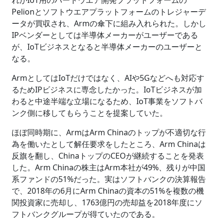
れがIoT用のハードウエア開発プラットフォームの
Pelionとソフトウエアプラットフォームのトレジャーデ
ータが買収され、Armの傘下に組み入れられた。しかし
IPベンダーとしては半導体メーカーがユーザーである
が、IoTビジネスとなると半導体メーカーのユーザーと
なる。
ArmとしてはIoTだけではなく、AIや5Gなどへも対応す
るためIPビジネスに専念したかった。IoTビジネスが加
わると中途半端な立場になるため、IoT事業をソフトバ
ンク側に移してもらうことを提案していた。
ほぼ同時期に、ArmはArm Chinaのトップが不適切な行
為を働いたとして解任要求をしたところ、Arm Chinaは
反旗を翻し、ChinaトップのCEOが継続することを発表
した。Arm Chinaの株主はArm本社が49%、残りが中国
系ファンドの51%だった。実はソフトバンクの決算報告
で、2018年の6月にArm Chinaの資本の51%を複数の機
関投資家に売却し、1763億円の売却益を2018年度にソ
フトバンクグループが得ていたのである。