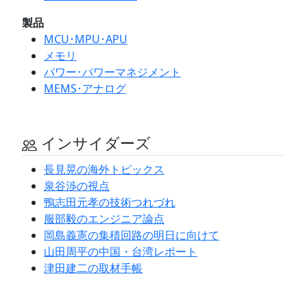
製品
MCU･MPU･APU
メモリ
パワー･パワーマネジメント
MEMS･アナログ
インサイダーズ
長見晃の海外トピックス
泉谷渉の視点
鴨志田元孝の技術つれづれ
服部毅のエンジニア論点
岡島義憲の集積回路の明日に向けて
山田周平の中国・台湾レポート
津田建二の取材手帳