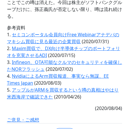
ことでこの噂は消えた。今回は株主がソフトバンクグル
ープだけに、孫正義氏が否定しない限り、噂は流れ続け
る。
参考資料
1.
セミコンポータル会員向けFree Webinarアナデバの
マキシム買収に見る最近の企業買収
(2020/07/31)
2.
Maxim買収で、DX向け半導体チップのポートフォリ
オを充実させるADI
(2020/07/15)
3.
Infineon、OTA可能なクルマのセキュリティを確保し
たNORフラッシュ
(2020/07/02)
4.
NvidiaによるArm買収報道、事実なら無謀、EE
Times Japan
(2020/08/03)
5.
アップルがARMを買収するという噂の真相はやはり
米西海岸で確認できた
(2010/04/26)
(2020/08/04)
ご意見・ご感想