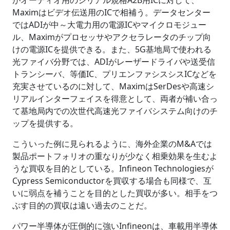
がオーディオ用のシリアル規格A2B用ICに対して、
Maximはビデオ伝送用のICで相補う。データセンター
ではADIが中～大電力用の電源ICやマイクロモジュー
ル、Maximがプロセッサやアクセラレータのチップ向
けの電源ICを提供できる。また、5G基地局で使われる
光ファイバ分野では、ADIがレーザードライバや送受信
トランシーバ、等価IC、プリエンファシスシスICなどを
充実させているのに対して、MaximはSerDesや高速シ
リアルインターフェイスを得意として、両者が補い合っ
て基地局内での次世代高速光ファイバシステム向けのチ
ップを提供する。
こういった例に見られるように、海外企業のM&Aでは
製品ポートフォリオの重なりが少なく相乗効果を生むよ
うな買収を目的としている。Infineon Technologiesが
Cypress Semiconductorを買収する場合も同様で、互
いに弱点を補うことを目的とした買収が多い。相手をつ
ぶす目的の買収は遠い過去のことだ。
パワー半導体が圧倒的に強いInfineonは、車載用半導体