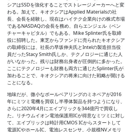
シアはSSDを強化することでストレージメーカーへと変
わる。加えて、キオクシアはApplied Materialsの社
長、会長を経験し、現在はハイテク企業向けの株式市場
であるNASDAQの会長を務め、自らエンジェル（ベン
チャーキャピタル）でもある、Mike Splinter氏を取締
役に招聘した。東芝からファンドに売られたキオクシア
の取締役には、社長の早坂伸夫氏とIntelの製造担当役
員だったStacy Smith氏しか、テクノロジーに通じた人
がいなかった。残りは財務出身者が圧倒的に多かった。
ここにテクノロジーも財務も両方に通じたSplinter氏が
加わることで、キオクシアの将来に向けた戦略が開ける
ことになる。
地味だが、微小なボールベアリングのミネベアが2016
年にミツミ電機を買収し半導体製品を持つようになり、
さらに2020年4月にエイブリックを344億円で買収し
た。リチウムイオン電池保護用ICが得意なミツミに対し
て、エイブリックは時計用CMOS ICからスタートして
電源ICやホールIC、電池レスセンサ、小規模NVメモリ