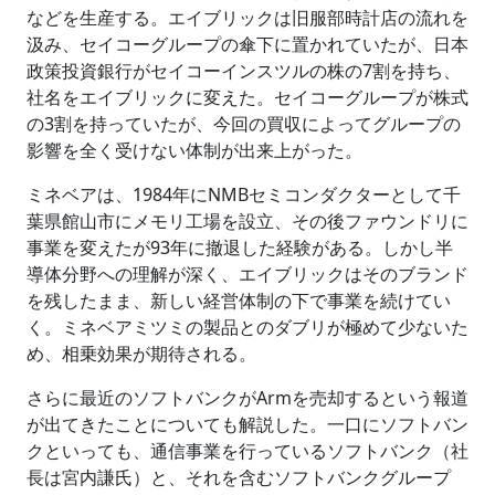
などを生産する。エイブリックは旧服部時計店の流れを
汲み、セイコーグループの傘下に置かれていたが、日本
政策投資銀行がセイコーインスツルの株の7割を持ち、
社名をエイブリックに変えた。セイコーグループが株式
の3割を持っていたが、今回の買収によってグループの
影響を全く受けない体制が出来上がった。
ミネベアは、1984年にNMBセミコンダクターとして千
葉県館山市にメモリ工場を設立、その後ファウンドリに
事業を変えたが93年に撤退した経験がある。しかし半
導体分野への理解が深く、エイブリックはそのブランド
を残したまま、新しい経営体制の下で事業を続けてい
く。ミネベアミツミの製品とのダブリが極めて少ないた
め、相乗効果が期待される。
さらに最近のソフトバンクがArmを売却するという報道
が出てきたことについても解説した。一口にソフトバン
クといっても、通信事業を行っているソフトバンク（社
長は宮内謙氏）と、それを含むソフトバンクグループ