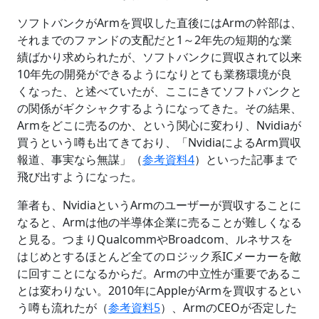
ソフトバンクがArmを買収した直後にはArmの幹部は、
それまでのファンドの支配だと1～2年先の短期的な業
績ばかり求められたが、ソフトバンクに買収されて以来
10年先の開発ができるようになりとても業務環境が良
くなった、と述べていたが、ここにきてソフトバンクと
の関係がギクシャクするようになってきた。その結果、
Armをどこに売るのか、という関心に変わり、Nvidiaが
買うという噂も出てきており、「NvidiaによるArm買収
報道、事実なら無謀」（
参考資料4
）といった記事まで
飛び出すようになった。
筆者も、NvidiaというArmのユーザーが買収することに
なると、Armは他の半導体企業に売ることが難しくなる
と見る。つまりQualcommやBroadcom、ルネサスを
はじめとするほとんど全てのロジック系ICメーカーを敵
に回すことになるからだ。Armの中立性が重要であるこ
とは変わりない。2010年にAppleがArmを買収するとい
う噂も流れたが（
参考資料5
）、ArmのCEOが否定した