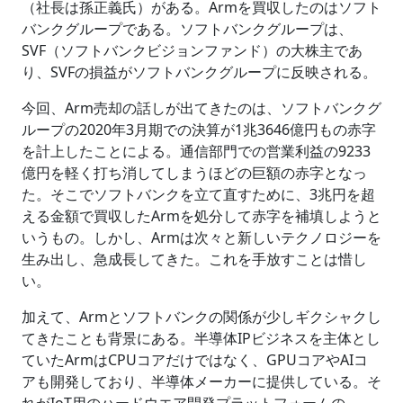
（社長は孫正義氏）がある。Armを買収したのはソフト
バンクグループである。ソフトバンクグループは、
SVF（ソフトバンクビジョンファンド）の大株主であ
り、SVFの損益がソフトバンクグループに反映される。
今回、Arm売却の話しが出てきたのは、ソフトバンクグ
ループの2020年3月期での決算が1兆3646億円もの赤字
を計上したことによる。通信部門での営業利益の9233
億円を軽く打ち消してしまうほどの巨額の赤字となっ
た。そこでソフトバンクを立て直すために、3兆円を超
える金額で買収したArmを処分して赤字を補填しようと
いうもの。しかし、Armは次々と新しいテクノロジーを
生み出し、急成長してきた。これを手放すことは惜し
い。
加えて、Armとソフトバンクの関係が少しギクシャクし
てきたことも背景にある。半導体IPビジネスを主体とし
ていたArmはCPUコアだけではなく、GPUコアやAIコ
アも開発しており、半導体メーカーに提供している。そ