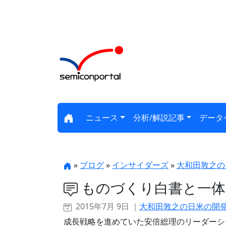
ニュース
分析/解説記事
データ
»
ブログ
»
インサイダーズ
»
大和田敦之の
ものづくり白書と一体
2015年7月 9日 ｜
大和田敦之の日米の開
成長戦略を進めていた安倍総理のリーダーシ