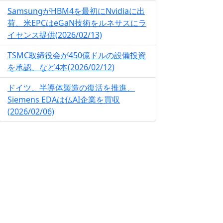
SamsungがHBM4を最初にNvidiaに出
荷、米EPCはeGaN技術をルネサスにラ
イセンス提供(2026/02/13)
TSMC取締役会が450億ドルの設備投資
を承認、など4本(2026/02/12)
ドイツ、半導体製造の復活を推進、
Siemens EDAは仏AI企業を買収
(2026/02/06)