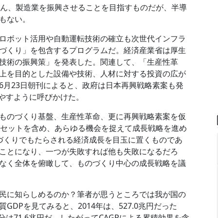
ろん、製造業を振興させることを目指すものだが、半導
もない。
ロボット活用や自動運転技術の確立も次世代インフラ
づくり」を包含するプログラムだ。経済産業省は厚生
技術の振興策」を発表した。関連して、「生産性革
上を目的とした設備や技術、人材に対する投資の広が
6月23日朝刊によると、政府は日本再興戦略素案も発
増やすように呼びかけた。
ものづくり基盤、生産性革命、更に再興戦略素案を仮
点セットを含め、あらゆる機会を捉えて成長戦略を進め
づくりでもたらされる経済成長を目玉に置くものであ
ことになり、一つが失敗すれば他も失敗になるだろ
なく全体を俯瞰して、ものづくり中心の成長戦略を議
民に知らしめるのか？筆者が思うところでは我が国の
DPを見てみると、2014年は、527.0兆円だった
増分は71.6兆円だ。したがってCAGRによる累積効果を含