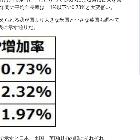
で年間の平均伸長率は、1%以下の0.73%と大変低い。
えられる我が国より大きな米国と小さな英国も調べて
の表に示す通りだ。
円で示すと日本、米国、英国(UK)の順にそれぞれ、