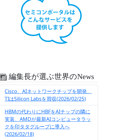
編集長が選ぶ世界のNews
Cisco、AIネットワークチップを開発、
TIはSilicon Labsを買収(2026/02/25)
HBMの代わりにHBFをAIチップの隣に
実装、AMDが最新AIコンピュータラッ
クを印タタグループに導入へ
(2026/02/18)