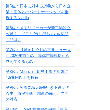
第5位：日本に対する恩義から日本企
業・団体とのパートナーシップを重
視するNvidia
第6位：メモリメーカーが新工場設立
へ動く、メモリだけではなく成熟品
も品薄に
第7位：【動画】今月の重要ニュース
「2026年前半の半導体市場総括から
見えてくるもの」
第8位：Micron、広島工場の拡張に
1.5兆円以上を投資
第9位：AI需要増大&先行き不透明の
渦中、市況実態、増産の備え、当面
の対応
第10位：TSMC株主総会報告「東京