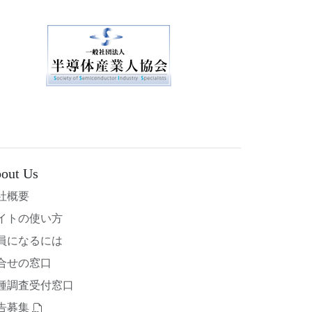
out Us
社概要
イトの使い方
員になるには
合せの窓口
種調査受付窓口
告募集