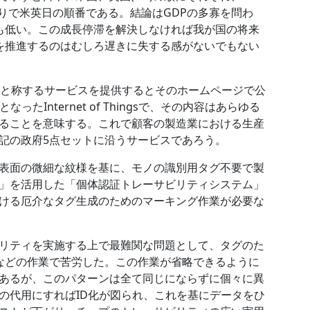
記の通りで米英日の順番である。結論はGDPの多寡を問わ
も低い。この成長停滞を解決しなければ我が国の将来
を推進するのはむしろ遅きに失する感がないでもない
al IoT」と称するサービスを提供するとそのホームページで公
ったInternet of Thingsで、その内容はあらゆる
ることを意味する。これで顧客の製造業における生産
記の政府5点セットに沿うサービスであろう。
表面の微細な紋様を基に、モノの識別用タグ不要で製
」を活用した「個体認証トレーサビリティシステム」
ける厄介なタグ生成のためのマーキング作業が必要な
リティを実施する上で最難関な問題として、タグのた
などの作業で苦労した。この作業が省略できるように
あるが、このパターンは全て同じにならずに個々に異
の代用にすればID化が図られ、これを基にデータをひ