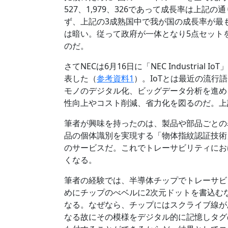
527、1,979、326であって成長率は上
ず、上記の3成熟国中で我が国の成長率が最
は暗い。従って政府が一体となり5点セット
のだ。
さてNECは6月16日に「NEC Industri
表した（
参考資料1
）。IoTとは最近の流行語とな
モノのデジタル化、ビッグデータ分析を進め
性向上やコスト削減、省力化を図るのだ。上
筆者が興味を持ったのは、製品や部品ごとの
品の個体識別を実現する「物体指紋認証技術
のサービスだ。これでトレーサビリティにお
くなる。
筆者の経験では、半導体チップでトレーサビ
めにチップのべベルに2次元ドットを書込む
なる。なぜなら、チップにはスクライブ線が
なる故にその模様をデジタル的に記憶しタグ