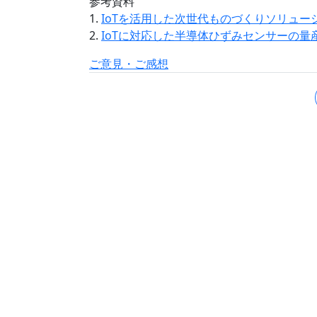
参考資料
1.
IoTを活用した次世代ものづくりソリュー
2.
IoTに対応した半導体ひずみセンサーの量
ご意見・ご感想