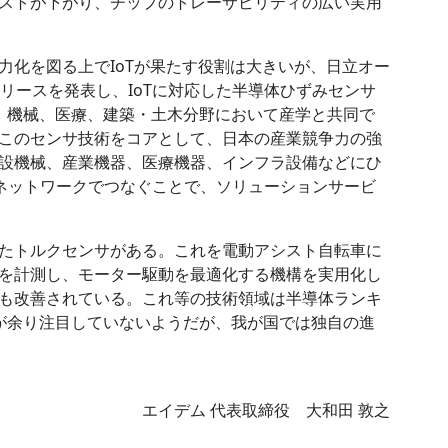
ストが下がり、チップのトレーサビリティの広い実用
力化を図る上でIoTが果たす役割は大きいが、日立オー
リースを発表し、IoTに対応した半導体ひずみセンサ
、機械、医療、建築・土木分野において産学と共同で
このセンサ技術をコアとして、日本の産業競争力の強
設機械、産業機器、医療機器、インフラ設備などにひ
をネットワークでつなぐことで、ソリューションサービ
たトルクセンサがある。これを電動アシスト自転車に
を計測し、モーター駆動を最適化する機構を実用化し
も改善されている。これ等の技術領域は半導体ランキ
が余り注目していないようだが、我が国では独自の進
エイデム 代表取締役 大和田 敦之