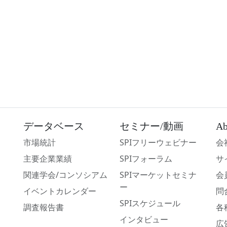
データベース
セミナー/動画
Ab
市場統計
SPIフリーウェビナー
会
主要企業業績
SPIフォーラム
サ
関連学会/コンソシアム
SPIマーケットセミナ
会
ー
イベントカレンダー
問
SPIスケジュール
調査報告書
各
インタビュー
広