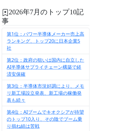
2026年7月のトップ10記
事
第1位：パワー半導体メーカー売上高
ランキング、トップ20に日本企業5
社
第2位：政府の狙いは国内に自立した
AI半導体サプライチェーン構築で経
済安保確
第3位：半導体市況好調により、メモ
リ新工場設立発表、新工場の稼働発
表も続々
第4位：AIブームでキオクシアが待望
のトップ10入り、その陰でブーム乗
り損ね組は苦戦