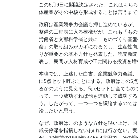
この6月9日に閣議決定された。これはもち
体産業がその中核を形成することは言うまで
政府は産業競争力会議も押し進めているが、
整備の工程表に入る模様だが、これも「もの
労働省と文部科学省と共に「ものづくり基盤
命」の取り組みがカギになるとし、生産性向
りが重要との基本方針を発表した。読売新聞
表し、民間が人材育成やITに関わる投資を
本稿では、上述した白書、産業競争力会議、
に5点セット呼ぶことにする。政府はこの5
るかのように見える。5点セットは全てもの
って、一つ成功すれば他も連動して成功する
う。したがって、一つ一つを議論するのでは
論したいと思う。
なぜ、政府はこのような方針を謳い上げ、国
成長停滞を指摘しないわけには行かない。実質G
が、20年前の1994年は455.4兆円で、その