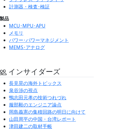
計測器・検査･検証
製品
MCU･MPU･APU
メモリ
パワー･パワーマネジメント
MEMS･アナログ
インサイダーズ
長見晃の海外トピックス
泉谷渉の視点
鴨志田元孝の技術つれづれ
服部毅のエンジニア論点
岡島義憲の集積回路の明日に向けて
山田周平の中国・台湾レポート
津田建二の取材手帳