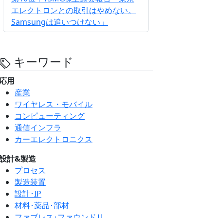
エレクトロンとの取引はやめない。
Samsungは追いつけない」
キーワード
応用
産業
ワイヤレス・モバイル
コンピューティング
通信インフラ
カーエレクトロニクス
設計&製造
プロセス
製造装置
設計･IP
材料･薬品･部材
ファブレス･ファウンドリ