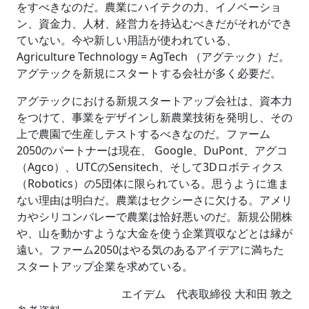
をすべきなのだ。農業にハイテクの力、イノベーショ
ン、資金力、人材、経営力を持込むべきだがそれができ
ていない。今や新しい用語が使われている、
Agriculture Technology = AgTech （アグテック）だ。
アグテックを新規にスタートする会社が多く必要だ。
アグテックにおける新規スタートアップ会社は、資本力
をつけて、事業をデザインし新農業技術を発明し、その
上で農園で生産しテストするべきなのだ。ファーム
2050のパートナーは現在、 Google、DuPont、アグコ
（Agco）、UTCのSensitech、そして3Dロボティクス
（Robotics）の5団体に限られている。思うように進ま
ない理由は明白だ。農業はセクシーさに欠ける。アメリ
カやシリコンバレーで農業は恰好悪いのだ。新規公開株
や、山を動かすような大金を使う企業買収などとは縁が
遠い。ファーム2050はやる気のあるアイデアに満ちた
スタートアップ企業を求めている。
エイデム 代表取締役 大和田 敦之