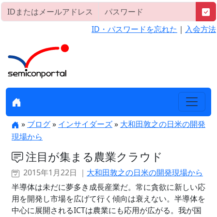
ID・パスワードを忘れた
｜
入会方法
»
ブログ
»
インサイダーズ
»
大和田敦之の日米の開発
現場から
注目が集まる農業クラウド
2015年1月22日 ｜
大和田敦之の日米の開発現場から
半導体は未だに夢多き成長産業だ。常に貪欲に新しい応
用を開発し市場を広げて行く傾向は衰えない。半導体を
中心に展開されるICTは農業にも応用が広がる。我が国