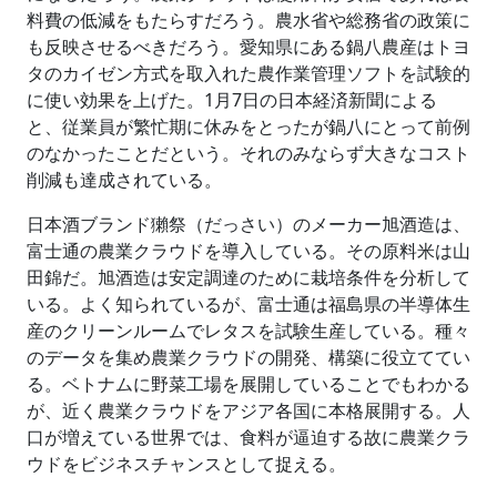
料費の低減をもたらすだろう。農水省や総務省の政策に
も反映させるべきだろう。愛知県にある鍋八農産はトヨ
タのカイゼン方式を取入れた農作業管理ソフトを試験的
に使い効果を上げた。1月7日の日本経済新聞による
と、従業員が繁忙期に休みをとったが鍋八にとって前例
のなかったことだという。それのみならず大きなコスト
削減も達成されている。
日本酒ブランド獺祭（だっさい）のメーカー旭酒造は、
富士通の農業クラウドを導入している。その原料米は山
田錦だ。旭酒造は安定調達のために栽培条件を分析して
いる。よく知られているが、富士通は福島県の半導体生
産のクリーンルームでレタスを試験生産している。種々
のデータを集め農業クラウドの開発、構築に役立ててい
る。ベトナムに野菜工場を展開していることでもわかる
が、近く農業クラウドをアジア各国に本格展開する。人
口が増えている世界では、食料が逼迫する故に農業クラ
ウドをビジネスチャンスとして捉える。