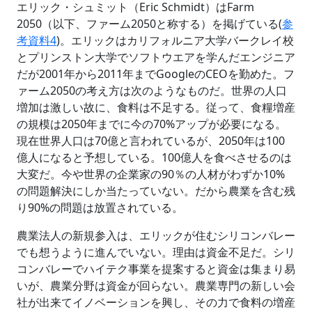
エリック・シュミット（Eric Schmidt）はFarm
2050（以下、ファーム2050と称する）を掲げている(
参
考資料4
)。エリックはカリフォルニア大学バークレイ校
とプリンストン大学でソフトウエアを学んだエンジニア
だが2001年から2011年までGoogleのCEOを勤めた。フ
ァーム2050の考え方は次のようなものだ。世界の人口
増加は激しい故に、食料は不足する。従って、食糧増産
の規模は2050年までに今の70%アップが必要になる。
現在世界人口は70億と言われているが、2050年は100
億人になると予想している。100億人を食べさせるのは
大変だ。今や世界の企業家の90％の人材がわずか10%
の問題解決にしか当たっていない。だから農業を含む残
り90%の問題は放置されている。
農業法人の新規参入は、エリックが住むシリコンバレー
でも想うように進んでいない。理由は資金不足だ。シリ
コンバレーでハイテク事業を提案すると資金は集まり易
いが、農業分野は資金が回らない。農業専門の新しい会
社が出来てイノベーションを興し、その力で食料の増産