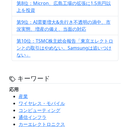
第8位：Micron、広島工場の拡張に1.5兆円以
上を投資
第9位：AI需要増大&先行き不透明の渦中、市
況実態、増産の備え、当面の対応
第10位：TSMC株主総会報告「東京エレクトロ
ンとの取引はやめない。Samsungは追いつけ
ない」
キーワード
応用
産業
ワイヤレス・モバイル
コンピューティング
通信インフラ
カーエレクトロニクス