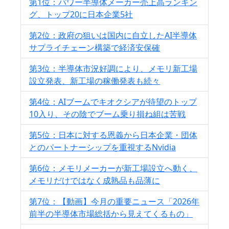
第1位：パワー半導体メーカー売上高ランキン
グ、トップ20に日本企業5社
第2位：政府の狙いは国内に自立したAI半導体
サプライチェーン構築で経済安保確
第3位：半導体市況好調により、メモリ新工場
設立発表、新工場の稼働発表も続々
第4位：AIブームでキオクシアが待望のトップ
10入り、その陰でブーム乗り損ね組は苦戦
第5位：日本に対する恩義から日本企業・団体
とのパートナーシップを重視するNvidia
第6位：メモリメーカーが新工場設立へ動く、
メモリだけではなく成熟品も品薄に
第7位：【動画】今月の重要ニュース「2026年
前半の半導体市場総括から見えてくるもの」