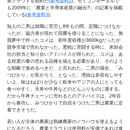
業クラウドを始めた(
参考資料2
)。セミコンポータルで
も2009年に「農業と半導体産業の融合?!」の記事を掲載
している(
参考資料3
)。
知人の二男は就職に苦労し8年もの間、定職につけなか
ったが、協力者が現れて田圃を借りることになった。無
我夢中で作ったコメは、初年度収穫が3600kgだったが
競争市場で売れなかった。悪戦に苦闘する時に、米卸会
社の担当と知り合いアドバイスが得られた。コメは、あ
る程度の量の売れる品種を揃える必要があり、そのよう
な戦略で進めるべきだ、と言われた。二男の場合、「み
つひかり」が良かろう、となった。理由は多収化しやす
い上、味はねばりが少なく欧米やアジアの人にとっても
食べやすく、天丼や牛丼などのどんぶりものに適する。
だから牛丼チェーンに売れるとのアドバイスは、2年目
から奏功し、みつひかりで自信をつけた二男は農業に定
着できそうだ。
若い人が主体の農家は熟練農家のノウハウを使えるよう
になるだろう。農業クラウドは使用料が安価であれば食