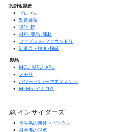
設計&製造
プロセス
製造装置
設計･IP
材料･薬品･部材
ファブレス･ファウンドリ
計測器・検査･検証
製品
MCU･MPU･APU
メモリ
パワー･パワーマネジメント
MEMS･アナログ
インサイダーズ
長見晃の海外トピックス
泉谷渉の視点