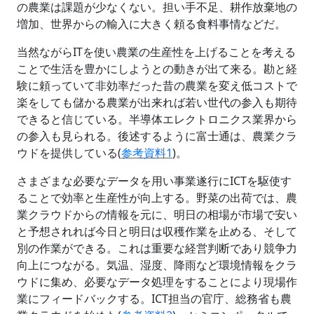
の農業は課題が少なくない。担い手不足、耕作放棄地の
増加、世界からの輸入に大きく頼る食料事情などだ。
当然ながらITを使い農業の生産性を上げることを考える
ことで生活を豊かにしようとの動きが出て来る。勘と経
験に頼っていて非効率だった昔の農業を変え低コストで
楽をしても儲かる農業が出来れば若い世代の参入も期待
できると信じている。半導体エレクトロニクス業界から
の参入も見られる。後述するように富士通は、農業クラ
ウドを提供している(
参考資料1
)。
さまざまな必要なデータを用い事業遂行にICTを駆使す
ることで効率と生産性が向上する。野菜の出荷では、農
業クラウドからの情報を元に、明日の相場が市場で安い
と予想されれば今日と明日は収穫作業を止める、そして
別の作業ができる。これは重要な経営判断であり競争力
向上につながる。気温、湿度、降雨など環境情報をクラ
ウドに集め、必要なデータ処理をすることにより現場作
業にフィードバックする。ICT担当の官庁、総務省も農