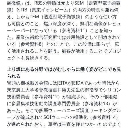
顕微鏡」は、RBSの特徴は元よりSEM（走査型電子顕微
鏡）とFIB（集束イオンビーム）の両方の特長を兼ね備
え、しかもTEM（透過型電子顕微鏡）のような使い方
も可能とのこと、焦点深度が深く、鮮明な画像がレビュ
ーペーパーになっている（参考資料11）ことを知っ
た。産業技術総合研究所では共用施設として開放されて
いる（参考資料8）とのことで、この設備に限らず、広
く活用されることを願う。顧客が活用することでプロジ
ェクトも長続きする。
上り坂にある分野ではがむしゃらに働く姿がどこでも見
られる
冒頭の機械振興会館にはJEITAがJEIDAであった時代から
東京農工大学名誉教授垂井康夫先生の御指導でシリコン
技術委員会（参考資料12）が組織され、その下部組織
に多層集積技術動向調査専門委員会（参考資料13）が
あった。そこで多層ウェーハニーズ調査ワーキンググル
ープが編成されてSOIウェーハの標準化（参考資料14）
が進められたおり、筆者は主査を仰せつかったのでよく