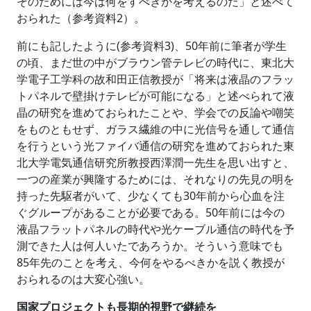
そのためには今は何をすべきかを考えるのだ」と述べて
おられた（参考資料2）。
前にも記したように(参考資料3)、50年前に筆者が学生
の頃、まだ世の中がブラウン管テレビの時代に、東北大
学電子工学科の故和田正信教授が「将来は液晶のフラッ
トパネルで壁掛けテレビが可能になる」と述べられて液
晶の研究を進めておられたことや、学会での反論や嘲笑
をものともせず、ガラス繊維の中に光信号を通して通信
を行うという光ファイバ通信の研究を進めておられた東
北大学電気通信研究所教授西澤潤一先生を思い出すと、
一つの産業が興隆するためには、それなりの先見の明を
持った先駆者がいて、少なくても30年前から心血を注
ぐグループがあることが必要である。50年前には今の
液晶フラットパネルの時代や光ケーブル通信の時代を予
測できた人は何人いたであろうか。そういう意味でも
85年先のことを考え、今何をやるべきかを説く教授が
おられるのは大変心強い。
国家プロジェクトも長期的視野で継続を