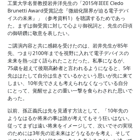
工業大学名誉教授岩井洋先生の「2015年IEEE Cledo
Brunetti Award受賞記念『微細化限界が迫る電子デバ
イスの未来』」（参考資料1）を聴講するためであっ
た。まずは御受賞に対して心より御祝詞と、先生の日頃
の御研鑽に敬意を表したい。
ご講演内容と共に感銘を受けたのは、岩井先生が85年
先、つまり2100年までを視野に入れて電子デバイスの
未来を熱っぽく語られたことだった。私事になるが、
75歳を超えて後期高齢者と言われるようになると、5年
先ははたして自分は生きているかという思いが先に来て
しまい、10年先でさえも考えられなくなっている自分
にとって、覚醒せよとの重い一撃を食らわされた思いで
あった。
以前、孫正義氏は先を見通す方法として、「10年先の
ようなはるか将来の事は誰が考えてもそう狂いはない。
従ってまずは遠い将来をイメージして、次いでその実現
のためには3年先の近未来はどうなるかを考え、そして