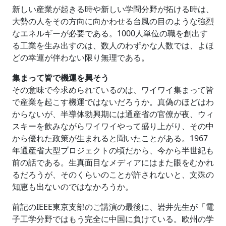
新しい産業が起きる時や新しい学問分野が拓ける時は、
大勢の人をその方向に向かわせる台風の目のような強烈
なエネルギーが必要である。1000人単位の職を創出す
る工業を生み出すのは、数人のわずかな人数では、よほ
どの幸運が伴わない限り無理である。
集まって皆で機運を興そう
その意味で今求められているのは、ワイワイ集まって皆
で産業を起こす機運ではないだろうか。真偽のほどはわ
からないが、半導体勃興期には通産省の官僚が夜、ウィ
スキーを飲みながらワイワイやって盛り上がり、その中
から優れた政策が生まれると聞いたことがある。1967
年通産省大型プロジェクトの頃だから、今から半世紀も
前の話である。生真面目なメディアにはまた眼をむかれ
るだろうが、そのくらいのことが許されないと、文殊の
知恵も出ないのではなかろうか。
前記のIEEE東京支部のご講演の最後に、岩井先生が「電
子工学分野ではもう完全に中国に負けている。欧州の学