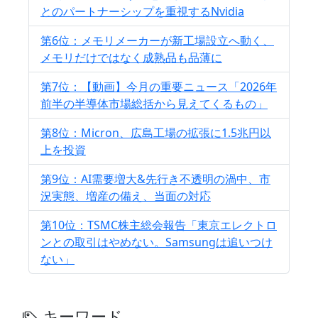
とのパートナーシップを重視するNvidia
第6位：メモリメーカーが新工場設立へ動く、
メモリだけではなく成熟品も品薄に
第7位：【動画】今月の重要ニュース「2026年
前半の半導体市場総括から見えてくるもの」
第8位：Micron、広島工場の拡張に1.5兆円以
上を投資
第9位：AI需要増大&先行き不透明の渦中、市
況実態、増産の備え、当面の対応
第10位：TSMC株主総会報告「東京エレクトロ
ンとの取引はやめない。Samsungは追いつけ
ない」
キーワード