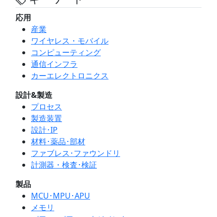
応用
産業
ワイヤレス・モバイル
コンピューティング
通信インフラ
カーエレクトロニクス
設計&製造
プロセス
製造装置
設計･IP
材料･薬品･部材
ファブレス･ファウンドリ
計測器・検査･検証
製品
MCU･MPU･APU
メモリ