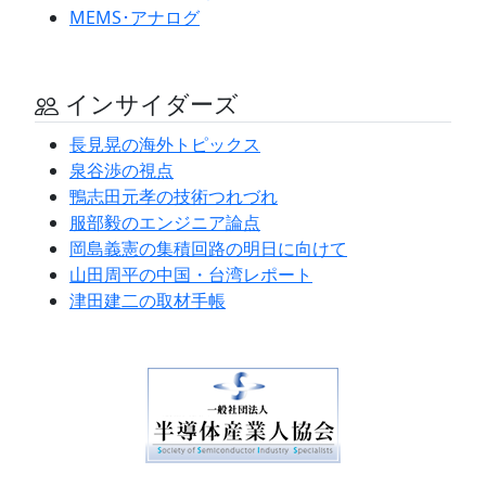
MEMS･アナログ
インサイダーズ
長見晃の海外トピックス
泉谷渉の視点
鴨志田元孝の技術つれづれ
服部毅のエンジニア論点
岡島義憲の集積回路の明日に向けて
山田周平の中国・台湾レポート
津田建二の取材手帳