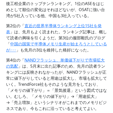
後工程企業のトップテンランキング。1位のASEをはじ
めとして順位の変化はそれほどないが、OSATに強い台
湾が5社入っている他、中国も3社入っている。
第2位の「
直近の世界半導体ランキング上位15社を発
表
」は、先月もよく読まれた。ランキング記事は、概し
て読者の興味を引くようだ。第3位の服部毅氏のブログ
「
中国の国策で半導体メモリ生産が始まろうとしている
が･･･
」も先月の3位を維持した格好になった。
第4位の「
NANDフラッシュ、単価値下がりで市場拡大
の気配
」は、5月末に出た記事のため、先月の読者ラン
キングには反映されなかったが、NANDフラッシュが正
常に値下がりしていると用途は拡大し、市場も拡大して
いく。TrendForce社もそのような見方をしており、
「メモリの値下がり」＝「景気後退」という図式ではな
い。むしろ、「メモリの値下がり」→「用途拡大」
→「売上増加」というシナリオがこれまでのメモリビジ
ネスであり、今もこれに沿っていると考えてよい。