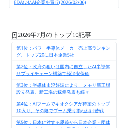
EDAは仏AI企業を買収(2026/02/06)
2026年7月のトップ10記事
第1位：パワー半導体メーカー売上高ランキン
グ、トップ20に日本企業5社
第2位：政府の狙いは国内に自立したAI半導体
サプライチェーン構築で経済安保確
第3位：半導体市況好調により、メモリ新工場
設立発表、新工場の稼働発表も続々
第4位：AIブームでキオクシアが待望のトップ
10入り、その陰でブーム乗り損ね組は苦戦
第5位：日本に対する恩義から日本企業・団体