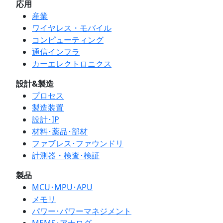
応用
産業
ワイヤレス・モバイル
コンピューティング
通信インフラ
カーエレクトロニクス
設計&製造
プロセス
製造装置
設計･IP
材料･薬品･部材
ファブレス･ファウンドリ
計測器・検査･検証
製品
MCU･MPU･APU
メモリ
パワー･パワーマネジメント
MEMS･アナログ