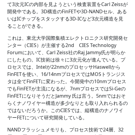
て3次元ICの内部を見ようという検査装置をCarl Zeissが
開発中である。3D構造のFinFETや3D-NANDセル、ある
いはICチップをスタックする3D-ICなど3次元構造を見
ることができる。
これは、東北大学国際集積エレクトロニクス研究開発セ
ンター（CIES）が主催する2nd CIES Technology
Forumにおいて、Carl Zeiss社のRaj Jammy氏が明らか
にしたもの。IC技術は徐々に3次元化が進んでいる。プ
ロセスでは、Intelが22nmのプロセッサHaswellから
FinFETを使い、16/14nmプロセスではMOSトランジス
タは全てFinFETに変わった。今開発中の10nmプロセス
でもFinFETが主流になるが、7nmプロセスではSi-Geの
FinFETになりそうだとJammy 氏は言う。5nmではおそ
らくナノワイヤー構造が多少なりとも取り入れられるの
ではないだろうか。このCIESでは、縦構造のナノワイ
ヤーFETについて研究開発している。
NANDフラッシュメモリも、プロセス技術で24層、32