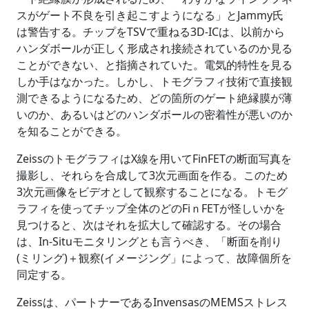
スがゲート不良を引き起こすようになる」とJammy氏
は警告する。チップをTSVで重ねる3D-ICは、以前から
ハンダボールが正しく形成され接続されているのか見る
ことができない、と指摘されていた。電気的特性を見る
しか手はなかった。しかし、トモグラフィ技術で直接観
測できるようになるため、どの箇所のゲート絶縁膜が薄
いのか、あるいはどのハンダボールの密着性が悪いのか
を知ることができる。
ZeissのトモグラフィはX線を用いてFinFETの断面写真を
撮影し、それらを合成して3次元画面を作る。このため
3次元画像をビデオとして観察することになる。トモグ
ラフィを使ってチップ全体のどのFiｎFETが怪しいかを
見つけると、次はそれを拡大して確認する。その場合
は、In-Situモニタリングとも言うべき、「断面を削り
(ミリング)＋観察(イメージング」によって、故障個所を
同定する。
Zeissは、パートナーであるInvensasのMEMSストレス