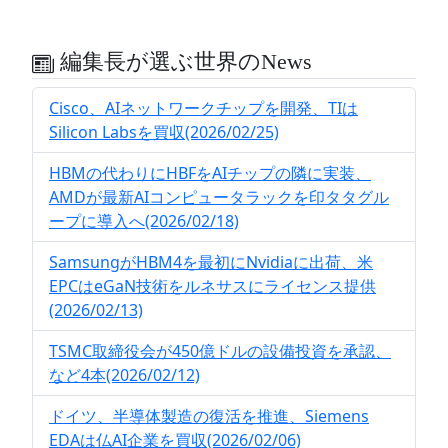
編集長が選ぶ世界のNews
Cisco、AIネットワークチップを開発、TIは
Silicon Labsを買収(2026/02/25)
HBMの代わりにHBFをAIチップの隣に実装、
AMDが最新AIコンピュータラックを印タタグル
ープに導入へ(2026/02/18)
SamsungがHBM4を最初にNvidiaに出荷、米
EPCはeGaN技術をルネサスにライセンス提供
(2026/02/13)
TSMC取締役会が450億ドルの設備投資を承認、
など4本(2026/02/12)
ドイツ、半導体製造の復活を推進、Siemens
EDAは仏AI企業を買収(2026/02/06)