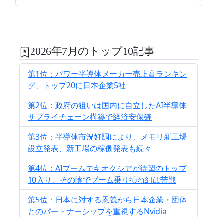
2026年7月のトップ10記事
第1位：パワー半導体メーカー売上高ランキン
グ、トップ20に日本企業5社
第2位：政府の狙いは国内に自立したAI半導体
サプライチェーン構築で経済安保確
第3位：半導体市況好調により、メモリ新工場
設立発表、新工場の稼働発表も続々
第4位：AIブームでキオクシアが待望のトップ
10入り、その陰でブーム乗り損ね組は苦戦
第5位：日本に対する恩義から日本企業・団体
とのパートナーシップを重視するNvidia