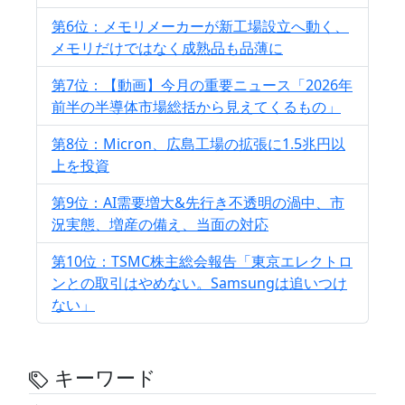
第6位：メモリメーカーが新工場設立へ動く、
メモリだけではなく成熟品も品薄に
第7位：【動画】今月の重要ニュース「2026年
前半の半導体市場総括から見えてくるもの」
第8位：Micron、広島工場の拡張に1.5兆円以
上を投資
第9位：AI需要増大&先行き不透明の渦中、市
況実態、増産の備え、当面の対応
第10位：TSMC株主総会報告「東京エレクトロ
ンとの取引はやめない。Samsungは追いつけ
ない」
キーワード