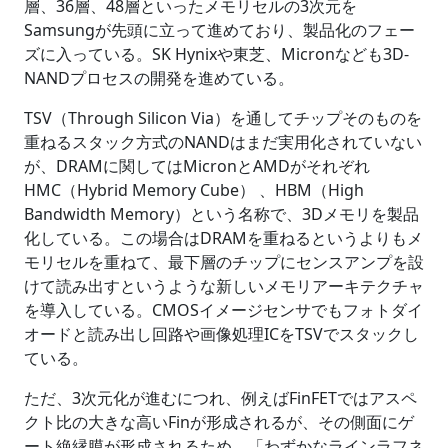
層、36層、48層といったメモリセルの3次元を
Samsungが先頭に立って進めており、製品化のフェー
ズに入っている。SK Hynixや東芝、Micronなども3D-
NANDプロセスの開発を進めている。
TSV（Through Silicon Via）を通してチップそのものを
重ねるスタック方式のNANDはまだ実用化されていない
が、DRAMに関してはMicronとAMDがそれぞれ
HMC（Hybrid Memory Cube） 、HBM（High
Bandwidth Memory）という名称で、3Dメモリを製品
化している。この場合はDRAMを重ねるというよりもメ
モリセルを重ねて、最下層のチップにセンスアンプを設
けて読み出すというような新しいメモリアーキテクチャ
を導入している。CMOSイメージセンサでもフォトダイ
オードと読み出し回路や画像処理ICをTSVでスタックし
ている。
ただ、3次元化が進むにつれ、例えばFinFETではアスペ
クト比の大きな高いFinが形成されるが、その側面にゲ
ート絶縁膜が形成されるため、「わずかなラインラフネ