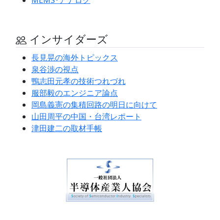
インサイダーズ
長見晃の海外トピックス
泉谷渉の視点
鴨志田元孝の技術つれづれ
服部毅のエンジニア論点
岡島義憲の集積回路の明日に向けて
山田周平の中国・台湾レポート
津田建二の取材手帳