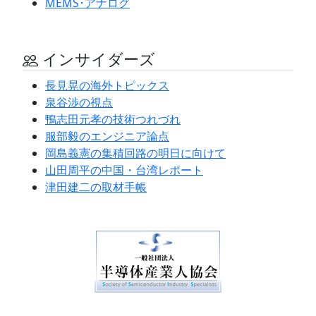
MEMS･アナログ
インサイダーズ
長見晃の海外トピックス
泉谷渉の視点
鴨志田元孝の技術つれづれ
服部毅のエンジニア論点
岡島義憲の集積回路の明日に向けて
山田周平の中国・台湾レポート
津田建二の取材手帳