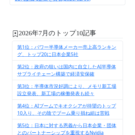
2026年7月のトップ10記事
第1位：パワー半導体メーカー売上高ランキン
グ、トップ20に日本企業5社
第2位：政府の狙いは国内に自立したAI半導体
サプライチェーン構築で経済安保確
第3位：半導体市況好調により、メモリ新工場
設立発表、新工場の稼働発表も続々
第4位：AIブームでキオクシアが待望のトップ
10入り、その陰でブーム乗り損ね組は苦戦
第5位：日本に対する恩義から日本企業・団体
とのパートナーシップを重視するNvidia