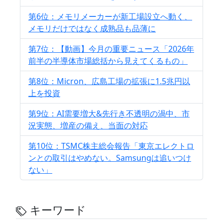
第6位：メモリメーカーが新工場設立へ動く、
メモリだけではなく成熟品も品薄に
第7位：【動画】今月の重要ニュース「2026年
前半の半導体市場総括から見えてくるもの」
第8位：Micron、広島工場の拡張に1.5兆円以
上を投資
第9位：AI需要増大&先行き不透明の渦中、市
況実態、増産の備え、当面の対応
第10位：TSMC株主総会報告「東京エレクトロ
ンとの取引はやめない。Samsungは追いつけ
ない」
キーワード