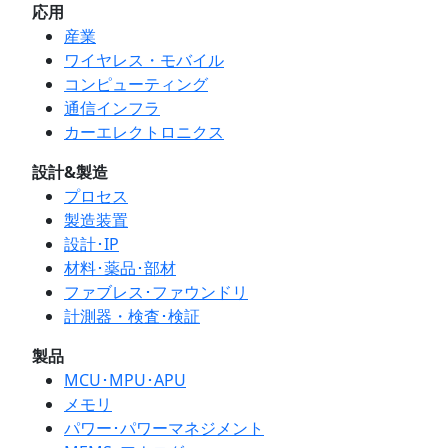
応用
産業
ワイヤレス・モバイル
コンピューティング
通信インフラ
カーエレクトロニクス
設計&製造
プロセス
製造装置
設計･IP
材料･薬品･部材
ファブレス･ファウンドリ
計測器・検査･検証
製品
MCU･MPU･APU
メモリ
パワー･パワーマネジメント