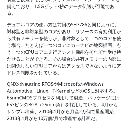
備えており、1.5Gビット/秒のデータ伝送が可能であ
る。
デュアルコアの使い方は前回のSH7786と同じように、
対称型と非対象型のコアがあり、リソースの有効利用か
ら共有メモリーを使うが、非対象として二つのコアを使
う場合、たとえば一つのコアにカーナビの地図描画、も
う一つのCPUコアに走行アシスト機能をそれぞれ受け持
たせることができる。その場合の共有メモリーの内部に
は関係しないCPUコアからはアクセスできないようにア
ドレス制限をかけている。
QNXのNeutrino RTOSやMicrosoftのWindows
Automotive、Linux、T-KernelなどのOSに対応する。
65nmCMOSプロセスを利用して製造、パッケージには
653ピンのBGA（25mm角）を採用している。4月から
サンプル出荷、2010年1月から月産2万個で量産開始、
2013年1月から10万個/月で増産する計画だ。