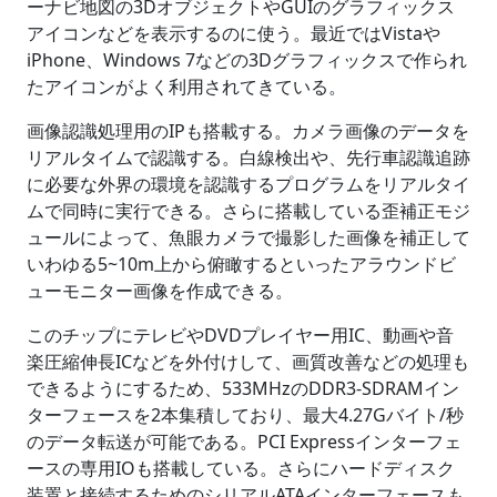
ーナビ地図の3DオブジェクトやGUIのグラフィックス
アイコンなどを表示するのに使う。最近ではVistaや
iPhone、Windows 7などの3Dグラフィックスで作られ
たアイコンがよく利用されてきている。
画像認識処理用のIPも搭載する。カメラ画像のデータを
リアルタイムで認識する。白線検出や、先行車認識追跡
に必要な外界の環境を認識するプログラムをリアルタイ
ムで同時に実行できる。さらに搭載している歪補正モジ
ュールによって、魚眼カメラで撮影した画像を補正して
いわゆる5~10m上から俯瞰するといったアラウンドビ
ューモニター画像を作成できる。
このチップにテレビやDVDプレイヤー用IC、動画や音
楽圧縮伸長ICなどを外付けして、画質改善などの処理も
できるようにするため、533MHzのDDR3-SDRAMイン
ターフェースを2本集積しており、最大4.27Gバイト/秒
のデータ転送が可能である。PCI Expressインターフェ
ースの専用IOも搭載している。さらにハードディスク
装置と接続するためのシリアルATAインターフェースも