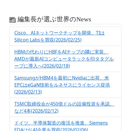
編集長が選ぶ世界のNews
Cisco、AIネットワークチップを開発、TIは
Silicon Labsを買収(2026/02/25)
HBMの代わりにHBFをAIチップの隣に実装、
AMDが最新AIコンピュータラックを印タタグル
ープに導入へ(2026/02/18)
SamsungがHBM4を最初にNvidiaに出荷、米
EPCはeGaN技術をルネサスにライセンス提供
(2026/02/13)
TSMC取締役会が450億ドルの設備投資を承認、
など4本(2026/02/12)
ドイツ、半導体製造の復活を推進、Siemens
EDAは仏AI企業を買収(2026/02/06)