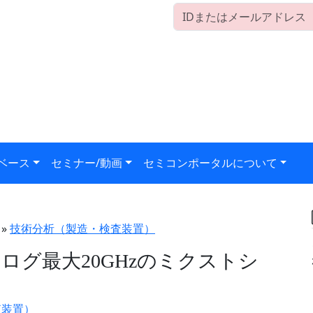
ベース
セミナー/動画
セミコンポータルについて
»
技術分析（製造・検査装置）
グ最大20GHzのミクストシ
査装置）