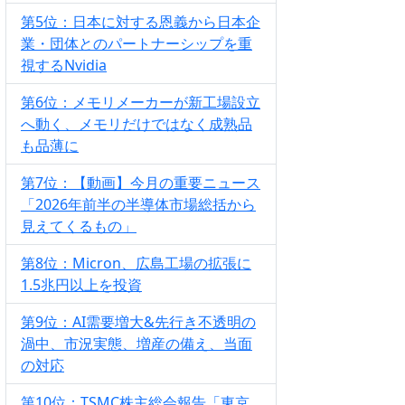
第5位：日本に対する恩義から日本企
業・団体とのパートナーシップを重
視するNvidia
第6位：メモリメーカーが新工場設立
へ動く、メモリだけではなく成熟品
も品薄に
第7位：【動画】今月の重要ニュース
「2026年前半の半導体市場総括から
見えてくるもの」
第8位：Micron、広島工場の拡張に
1.5兆円以上を投資
第9位：AI需要増大&先行き不透明の
渦中、市況実態、増産の備え、当面
の対応
第10位：TSMC株主総会報告「東京