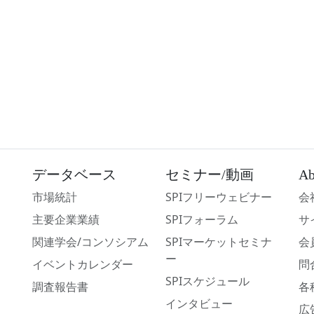
データベース
セミナー/動画
Ab
市場統計
SPIフリーウェビナー
会
主要企業業績
SPIフォーラム
サ
関連学会/コンソシアム
SPIマーケットセミナ
会
ー
イベントカレンダー
問
SPIスケジュール
調査報告書
各
インタビュー
広