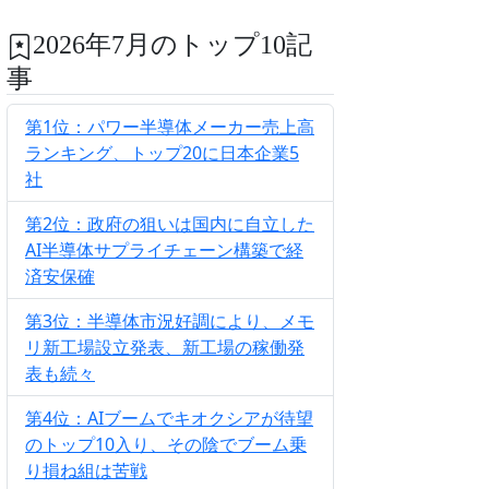
2026年7月のトップ10記
事
第1位：パワー半導体メーカー売上高
ランキング、トップ20に日本企業5
社
第2位：政府の狙いは国内に自立した
AI半導体サプライチェーン構築で経
済安保確
第3位：半導体市況好調により、メモ
リ新工場設立発表、新工場の稼働発
表も続々
第4位：AIブームでキオクシアが待望
のトップ10入り、その陰でブーム乗
り損ね組は苦戦