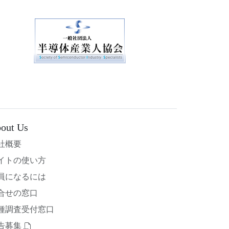
out Us
社概要
イトの使い方
員になるには
合せの窓口
種調査受付窓口
告募集