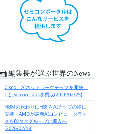
編集長が選ぶ世界のNews
Cisco、AIネットワークチップを開発、
TIはSilicon Labsを買収(2026/02/25)
HBMの代わりにHBFをAIチップの隣に
実装、AMDが最新AIコンピュータラッ
クを印タタグループに導入へ
(2026/02/18)