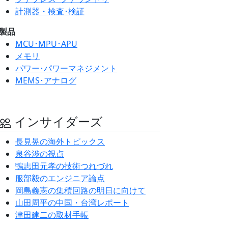
計測器・検査･検証
製品
MCU･MPU･APU
メモリ
パワー･パワーマネジメント
MEMS･アナログ
インサイダーズ
長見晃の海外トピックス
泉谷渉の視点
鴨志田元孝の技術つれづれ
服部毅のエンジニア論点
岡島義憲の集積回路の明日に向けて
山田周平の中国・台湾レポート
津田建二の取材手帳