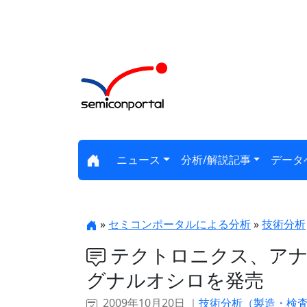
ニュース
分析/解説記事
データ
»
セミコンポータルによる分析
»
技術分析
テクトロニクス、アナロ
グナルオシロを発売
2009年10月20日 ｜
技術分析（製造・検