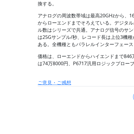
換する。
アナログの周波数帯域は最高20GHzから、16GH
からローエンドまでそろえている。デジタルパル
ル数はシリーズで共通。アナログ信号のサンプ
は25Gサンプル/秒、レコード長は上位3機種
ある。全機種ともパラレルインターフェース、I2
価格は、ローエンドからハイエンドまで846万
は74万8000円、P6717汎用ロジックプロー
ご意見・ご感想