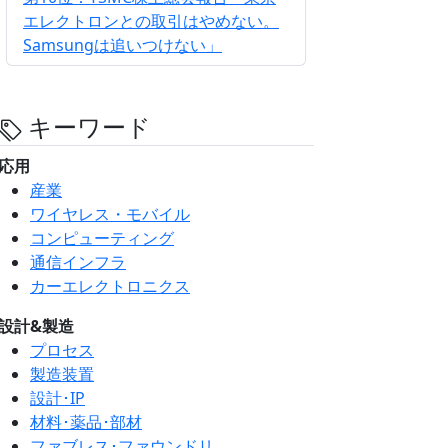
エレクトロンとの取引はやめない。
Samsungは追いつけない」
キーワード
応用
産業
ワイヤレス・モバイル
コンピューティング
通信インフラ
カーエレクトロニクス
設計&製造
プロセス
製造装置
設計･IP
材料･薬品･部材
ファブレス･ファウンドリ