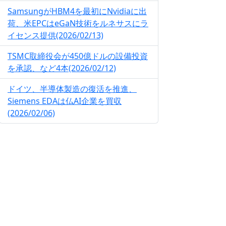
SamsungがHBM4を最初にNvidiaに出
荷、米EPCはeGaN技術をルネサスにラ
イセンス提供(2026/02/13)
TSMC取締役会が450億ドルの設備投資
を承認、など4本(2026/02/12)
ドイツ、半導体製造の復活を推進、
Siemens EDAは仏AI企業を買収
(2026/02/06)