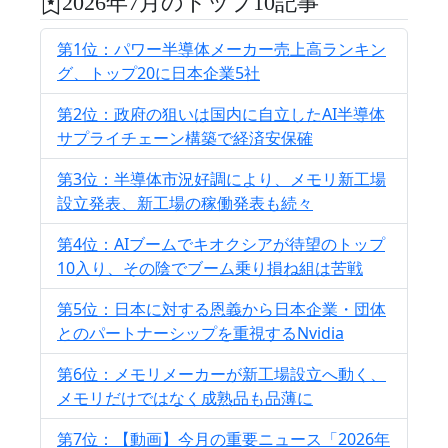
2026年7月のトップ10記事
第1位：パワー半導体メーカー売上高ランキン
グ、トップ20に日本企業5社
第2位：政府の狙いは国内に自立したAI半導体
サプライチェーン構築で経済安保確
第3位：半導体市況好調により、メモリ新工場
設立発表、新工場の稼働発表も続々
第4位：AIブームでキオクシアが待望のトップ
10入り、その陰でブーム乗り損ね組は苦戦
第5位：日本に対する恩義から日本企業・団体
とのパートナーシップを重視するNvidia
第6位：メモリメーカーが新工場設立へ動く、
メモリだけではなく成熟品も品薄に
第7位：【動画】今月の重要ニュース「2026年