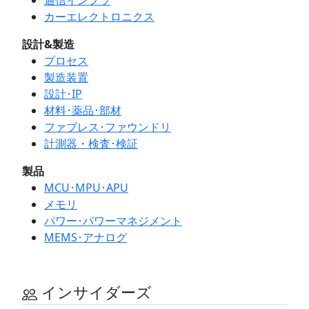
通信インフラ
カーエレクトロニクス
設計&製造
プロセス
製造装置
設計･IP
材料･薬品･部材
ファブレス･ファウンドリ
計測器・検査･検証
製品
MCU･MPU･APU
メモリ
パワー･パワーマネジメント
MEMS･アナログ
インサイダーズ