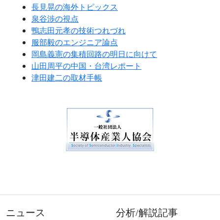
長見晃の海外トピックス
泉谷渉の視点
鴨志田元孝の技術つれづれ
服部毅のエンジニア論点
岡島義憲の集積回路の明日に向けて
山田周平の中国・台湾レポート
津田建二の取材手帳
ニュース
分析/解説記事