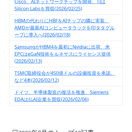
Cisco、AIネットワークチップを開発、TIは
Silicon Labsを買収(2026/02/25)
HBMの代わりにHBFをAIチップの隣に実装、
AMDが最新AIコンピュータラックを印タタグル
ープに導入へ(2026/02/18)
SamsungがHBM4を最初にNvidiaに出荷、米
EPCはeGaN技術をルネサスにライセンス提供
(2026/02/13)
TSMC取締役会が450億ドルの設備投資を承認、
など4本(2026/02/12)
ドイツ、半導体製造の復活を推進、Siemens
EDAは仏AI企業を買収(2026/02/06)