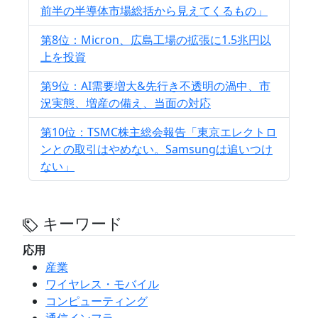
前半の半導体市場総括から見えてくるもの」
第8位：Micron、広島工場の拡張に1.5兆円以
上を投資
第9位：AI需要増大&先行き不透明の渦中、市
況実態、増産の備え、当面の対応
第10位：TSMC株主総会報告「東京エレクトロ
ンとの取引はやめない。Samsungは追いつけ
ない」
キーワード
応用
産業
ワイヤレス・モバイル
コンピューティング