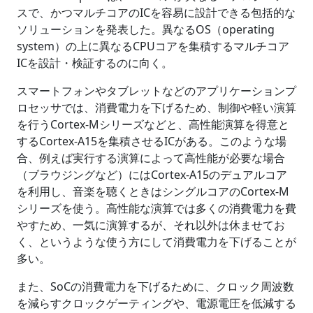
スで、かつマルチコアのICを容易に設計できる包括的な
ソリューションを発表した。異なるOS（operating
system）の上に異なるCPUコアを集積するマルチコア
ICを設計・検証するのに向く。
スマートフォンやタブレットなどのアプリケーションプ
ロセッサでは、消費電力を下げるため、制御や軽い演算
を行うCortex-Mシリーズなどと、高性能演算を得意と
するCortex-A15を集積させるICがある。このような場
合、例えば実行する演算によって高性能が必要な場合
（ブラウジングなど）にはCortex-A15のデュアルコア
を利用し、音楽を聴くときはシングルコアのCortex-M
シリーズを使う。高性能な演算では多くの消費電力を費
やすため、一気に演算するが、それ以外は休ませてお
く、というような使う方にして消費電力を下げることが
多い。
また、SoCの消費電力を下げるために、クロック周波数
を減らすクロックゲーティングや、電源電圧を低減する