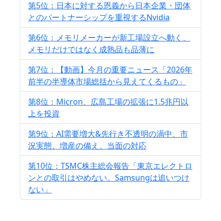
第5位：日本に対する恩義から日本企業・団体
とのパートナーシップを重視するNvidia
第6位：メモリメーカーが新工場設立へ動く、
メモリだけではなく成熟品も品薄に
第7位：【動画】今月の重要ニュース「2026年
前半の半導体市場総括から見えてくるもの」
第8位：Micron、広島工場の拡張に1.5兆円以
上を投資
第9位：AI需要増大&先行き不透明の渦中、市
況実態、増産の備え、当面の対応
第10位：TSMC株主総会報告「東京エレクトロ
ンとの取引はやめない。Samsungは追いつけ
ない」