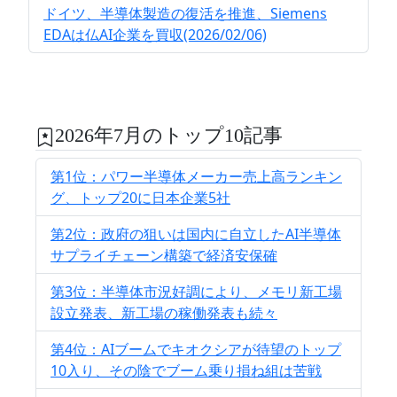
ドイツ、半導体製造の復活を推進、Siemens
EDAは仏AI企業を買収(2026/02/06)
2026年7月のトップ10記事
第1位：パワー半導体メーカー売上高ランキン
グ、トップ20に日本企業5社
第2位：政府の狙いは国内に自立したAI半導体
サプライチェーン構築で経済安保確
第3位：半導体市況好調により、メモリ新工場
設立発表、新工場の稼働発表も続々
第4位：AIブームでキオクシアが待望のトップ
10入り、その陰でブーム乗り損ね組は苦戦