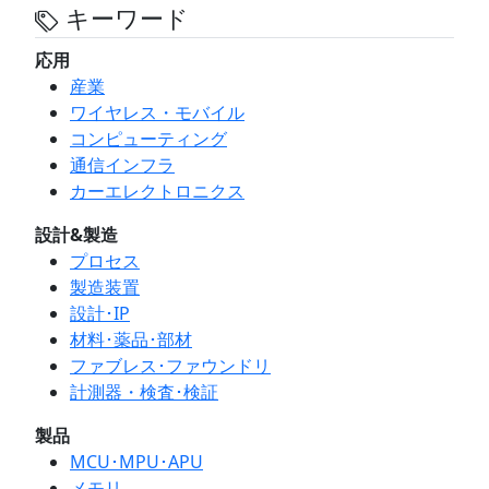
キーワード
応用
産業
ワイヤレス・モバイル
コンピューティング
通信インフラ
カーエレクトロニクス
設計&製造
プロセス
製造装置
設計･IP
材料･薬品･部材
ファブレス･ファウンドリ
計測器・検査･検証
製品
MCU･MPU･APU
メモリ