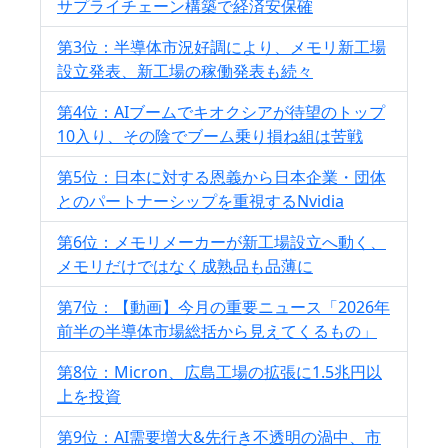
サプライチェーン構築で経済安保確
第3位：半導体市況好調により、メモリ新工場
設立発表、新工場の稼働発表も続々
第4位：AIブームでキオクシアが待望のトップ
10入り、その陰でブーム乗り損ね組は苦戦
第5位：日本に対する恩義から日本企業・団体
とのパートナーシップを重視するNvidia
第6位：メモリメーカーが新工場設立へ動く、
メモリだけではなく成熟品も品薄に
第7位：【動画】今月の重要ニュース「2026年
前半の半導体市場総括から見えてくるもの」
第8位：Micron、広島工場の拡張に1.5兆円以
上を投資
第9位：AI需要増大&先行き不透明の渦中、市