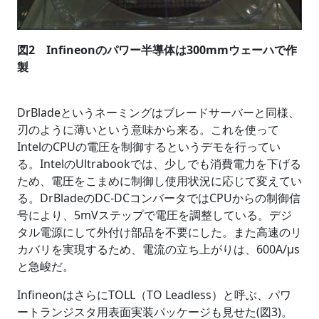
図2 Infineonのパワー半導体は300mmウェーハで作
製
DrBladeというネーミングはブレードサーバーと同様、
刃のように薄いという意味から来る。これを使って
IntelのCPUの電圧を制御するというデモを行ってい
る。IntelのUltrabookでは、少しでも消費電力を下げる
ため、電圧をこまめに制御し使用状況に応じて変えてい
る。DrBladeのDC-DCコンバータではCPUからの制御信
号により、5mVステップで電圧を調整している。デジ
タル電源にして外付け部品を不要にした。また高速のリ
カバリを実現するため、電流の立ち上がりは、600A/μs
と急峻だ。
InfineonはさらにTOLL（TO Leadless）と呼ぶ、パワ
ートランジスタ用表面実装パッケージも見せた(図3)。