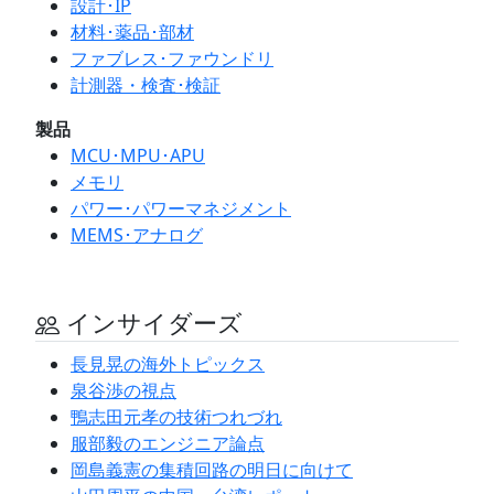
設計･IP
材料･薬品･部材
ファブレス･ファウンドリ
計測器・検査･検証
製品
MCU･MPU･APU
メモリ
パワー･パワーマネジメント
MEMS･アナログ
インサイダーズ
長見晃の海外トピックス
泉谷渉の視点
鴨志田元孝の技術つれづれ
服部毅のエンジニア論点
岡島義憲の集積回路の明日に向けて