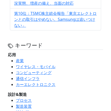
況実態、増産の備え、当面の対応
第10位：TSMC株主総会報告「東京エレクトロ
ンとの取引はやめない。Samsungは追いつけ
ない」
キーワード
応用
産業
ワイヤレス・モバイル
コンピューティング
通信インフラ
カーエレクトロニクス
設計&製造
プロセス
製造装置