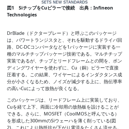
図1 SiチップをCuピラーで接続 出典：Infineon
Technologies
DrBlade（ドクターブレード）と呼ぶこのパッケージ
は、パワートランジスタと、それを駆動するドライバ回
路、DC-DCコンバータなどを1パッケージに実装する一
種のマルチチップパッケージ技術である。マルチチップ
実装であるが、チップとリードフレームとの間を、ボン
ディングワイヤーを使わずに、Cu（銅）ピラーで直接
圧着する。この結果、ワイヤーによるインダクタンス成
分が小さくなるため、ノイズが減少する上に、熱伝導率
の高いCuによって放熱が良くなる。
このパッケージは、リードフレーム上に実装しており、
Cuを経て上下、両面に冷却用の放熱板を設けることが
できる。さらに、MOSFET（CoolMOSと呼んでいる）
を形成した300mmのSiウェーハを薄く削っている(図
2)。これにより熱抵抗が下がり電流をたくさん流せる。