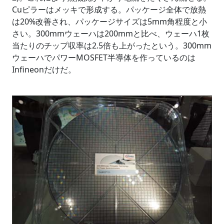
Cuピラーはメッキで形成する。パッケージ全体で放熱
は20%改善され、パッケージサイズは5mm角程度と小
さい。300mmウェーハは200mmと比べ、ウェーハ1枚
当たりのチップ収率は2.5倍も上がったという。300mm
ウェーハでパワーMOSFET半導体を作っているのは
Infineonだけだ。