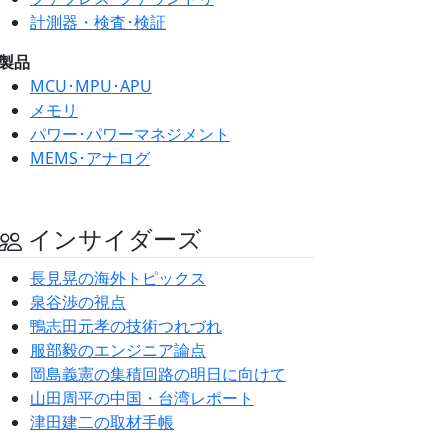
計測器・検査･検証
製品
MCU･MPU･APU
メモリ
パワー･パワーマネジメント
MEMS･アナログ
インサイダーズ
長見晃の海外トピックス
泉谷渉の視点
鴨志田元孝の技術つれづれ
服部毅のエンジニア論点
岡島義憲の集積回路の明日に向けて
山田周平の中国・台湾レポート
津田建二の取材手帳