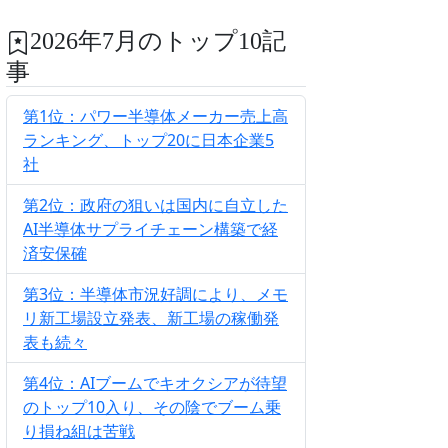
2026年7月のトップ10記
事
第1位：パワー半導体メーカー売上高
ランキング、トップ20に日本企業5
社
第2位：政府の狙いは国内に自立した
AI半導体サプライチェーン構築で経
済安保確
第3位：半導体市況好調により、メモ
リ新工場設立発表、新工場の稼働発
表も続々
第4位：AIブームでキオクシアが待望
のトップ10入り、その陰でブーム乗
り損ね組は苦戦