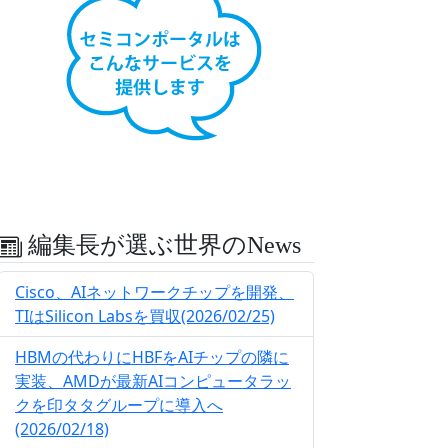
編集長が選ぶ世界のNews
Cisco、AIネットワークチップを開発、
TIはSilicon Labsを買収(2026/02/25)
HBMの代わりにHBFをAIチップの隣に
実装、AMDが最新AIコンピュータラッ
クを印タタグループに導入へ
(2026/02/18)