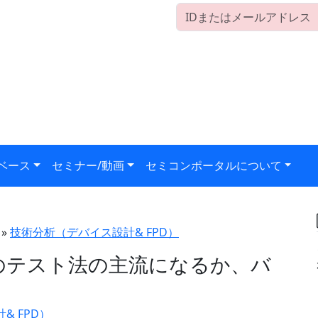
ベース
セミナー/動画
セミコンポータルについて
»
技術分析（デバイス設計& FPD）
Cのテスト法の主流になるか、バ
& FPD）