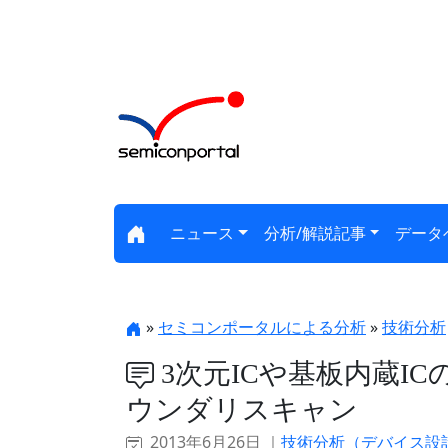
ニュース
分析/解説記事
データ
»
セミコンポータルによる分析
»
技術分析
3次元ICや基板内蔵I
ウンダリスキャン
2013年6月26日 ｜
技術分析（デバイス設計