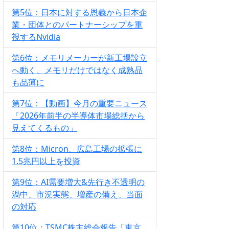
第5位：日本に対する恩義から日本企
業・団体とのパートナーシップを重
視するNvidia
第6位：メモリメーカーが新工場設立
へ動く、メモリだけではなく成熟品
も品薄に
第7位：【動画】今月の重要ニュース
「2026年前半の半導体市場総括から
見えてくるもの」
第8位：Micron、広島工場の拡張に
1.5兆円以上を投資
第9位：AI需要増大&先行き不透明の
渦中、市況実態、増産の備え、当面
の対応
第10位：TSMC株主総会報告「東京