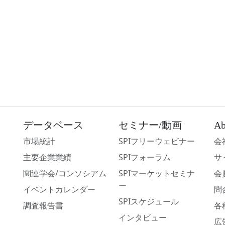
データベース
セミナー/動画
Ab
市場統計
SPIフリーウェビナー
会
主要企業業績
SPIフォーラム
サ
関連学会/コンソシアム
SPIマーケットセミナ
会
ー
イベントカレンダー
問
SPIスケジュール
調査報告書
各
インタビュー
広