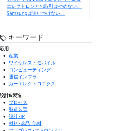
エレクトロンとの取引はやめない。
Samsungは追いつけない」
キーワード
応用
産業
ワイヤレス・モバイル
コンピューティング
通信インフラ
カーエレクトロニクス
設計&製造
プロセス
製造装置
設計･IP
材料･薬品･部材
ファブレス･ファウンドリ