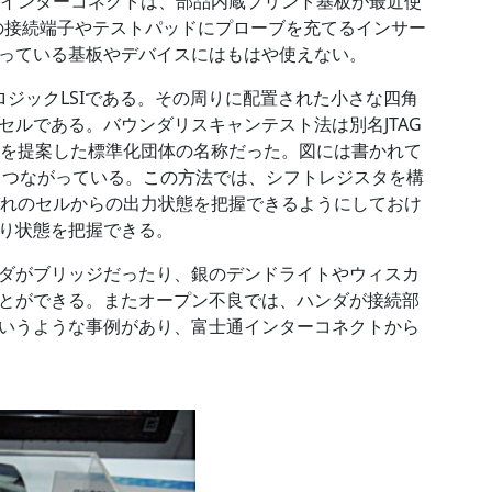
士通インターコネクトは、部品内蔵プリント基板が最近使
への接続端子やテストパッドにプローブを充てるインサー
っている基板やデバイスにはもはや使えない。
れたものがロジックLSIである。その周りに配置された小さな四角
up）ロジックセルである。バウンダリスキャンテスト法は別名JTAG
ト法を提案した標準化団体の名称だった。図には書かれて
セルとつながっている。この方法では、シフトレジスタを構
れぞれのセルからの出力状態を把握できるようにしておけ
がり状態を把握できる。
ダがブリッジだったり、銀のデンドライトやウィスカ
とができる。またオープン不良では、ハンダが接続部
いうような事例があり、富士通インターコネクトから