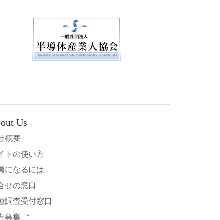
out Us
社概要
イトの使い方
員になるには
合せの窓口
種調査受付窓口
告募集