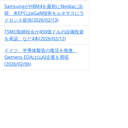
SamsungがHBM4を最初にNvidiaに出
荷、米EPCはeGaN技術をルネサスにラ
イセンス提供(2026/02/13)
TSMC取締役会が450億ドルの設備投資
を承認、など4本(2026/02/12)
ドイツ、半導体製造の復活を推進、
Siemens EDAは仏AI企業を買収
(2026/02/06)