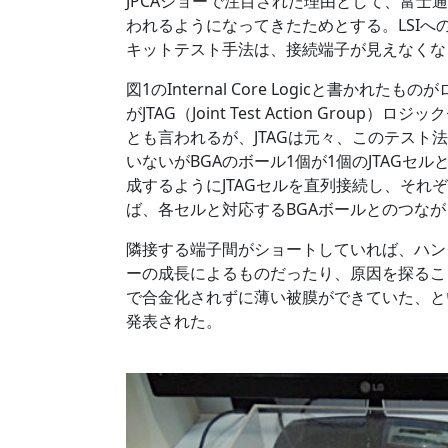
JPCAショーで注目された理由として、富
われるようになってきたためとする。LSI
キットテスト手法は、接続端子が見えなくな
図1のInternal Core Logicと書か
がJTAG（Joint Test Action Gro
とも言われるが、JTAGは元々、このテス
いないがBGAのボール1個が1個のJTAG
成するようにJTAGセルを直列接続し、そ
ば、各セルと対応するBGAボールとのつな
隣接する端子間がショートしていれば、ハン
ーの成長によるものだったり、原因を探るこ
で合金化されずに薄い被膜ができていた、と
発表された。