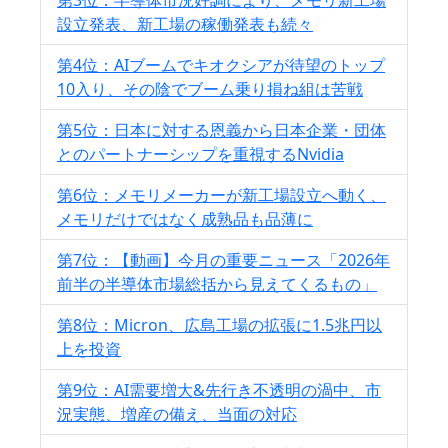
設立発表、新工場の稼働発表も続々
第4位：AIブームでキオクシアが待望のトップ
10入り、その陰でブーム乗り損ね組は苦戦
第5位：日本に対する恩義から日本企業・団体
とのパートナーシップを重視するNvidia
第6位：メモリメーカーが新工場設立へ動く、
メモリだけではなく成熟品も品薄に
第7位：【動画】今月の重要ニュース「2026年
前半の半導体市場総括から見えてくるもの」
第8位：Micron、広島工場の拡張に1.5兆円以
上を投資
第9位：AI需要増大&先行き不透明の渦中、市
況実態、増産の備え、当面の対応