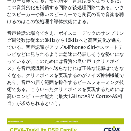
ーカーも薄くなる。その結果、音質は悪くなってきた。
この音質劣化を補償する回路が後処理回路である。小さ
なスピーカーや薄いスピーカーでも良質の音で音楽を聴
けるのはこの後処理半導体技術による。
音声通話の場合でさえ、ボイスコーデックのサンプリン
グ周波数は従来の8kHzから16kHzへと高音質化が進ん
でいる。音声認識がアップルiPhoneのSiriやスマートテ
レビなどに見られるように急速に発展しそうな勢いにな
っているが、このためには音質の良い声（クリアボイ
ス）を音声認識回路へ送らなければ正確な認識はできな
くなる。クリアボイスを実現するのがノイズ抑制機能で
あり、音声の届く範囲を操作するビームフォーミング技
術である。こういったクリアボイスを実現するためには
高いコンピュータ能力（最大1GHzのARM Cortex-A9相
当）が求められるという。