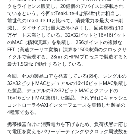
クをライセンス販売し、20億個のデバイスに搭載され
ているという。今回のTeakLite-4は第4世代に相当し、
前世代のTeakLite-IIIと比べて、消費電力を最大30%削
減し、ダイサイズは最大25%小さくし、回路規模は10
万ゲート未満としている。32×32ビットと16×16ビット
のMAC（積和演算）を集積し、256ポイントの複雑な
FFT（高速フーリエ変換）演算を1500未満のクロックサ
イクルで実現する。28nmのHPMプロセスで製造すると
最大1.5GHzで動作するとしている。
今回、4つの製品コアを発表している(図4)。シングルの
32×32ビットMACとデュアルの16×16ビットMAC集積し
た製品、デュアルの32×32ビットMACとクアッドの
16×16ビットMAC集積した製品、それぞれにキャッシュ
コントローラやAXIインターフェースを集積した製品の
4種類である。
携帯機器向けに消費電力を下げるため、負荷状態に応じ
て電圧を変えるパワーゲーティングやクロック周波数を