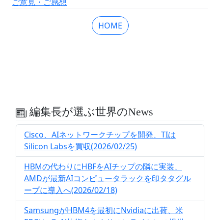
ご意見・ご感想
HOME
編集長が選ぶ世界のNews
Cisco、AIネットワークチップを開発、TIは
Silicon Labsを買収(2026/02/25)
HBMの代わりにHBFをAIチップの隣に実装、
AMDが最新AIコンピュータラックを印タタグル
ープに導入へ(2026/02/18)
SamsungがHBM4を最初にNvidiaに出荷、米