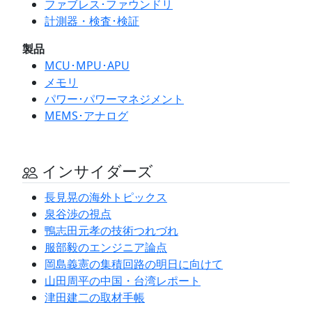
ファブレス･ファウンドリ
計測器・検査･検証
製品
MCU･MPU･APU
メモリ
パワー･パワーマネジメント
MEMS･アナログ
インサイダーズ
長見晃の海外トピックス
泉谷渉の視点
鴨志田元孝の技術つれづれ
服部毅のエンジニア論点
岡島義憲の集積回路の明日に向けて
山田周平の中国・台湾レポート
津田建二の取材手帳