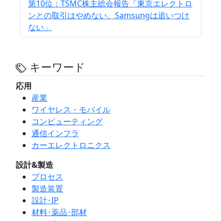
第10位：TSMC株主総会報告「東京エレクトロ
ンとの取引はやめない。Samsungは追いつけ
ない」
キーワード
応用
産業
ワイヤレス・モバイル
コンピューティング
通信インフラ
カーエレクトロニクス
設計&製造
プロセス
製造装置
設計･IP
材料･薬品･部材