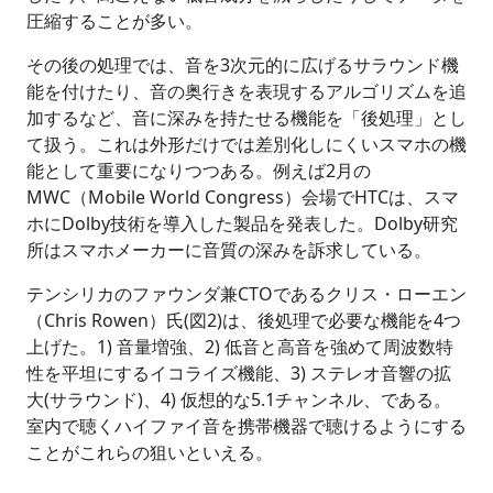
圧縮することが多い。
その後の処理では、音を3次元的に広げるサラウンド機
能を付けたり、音の奥行きを表現するアルゴリズムを追
加するなど、音に深みを持たせる機能を「後処理」とし
て扱う。これは外形だけでは差別化しにくいスマホの機
能として重要になりつつある。例えば2月の
MWC（Mobile World Congress）会場でHTCは、スマ
ホにDolby技術を導入した製品を発表した。Dolby研究
所はスマホメーカーに音質の深みを訴求している。
テンシリカのファウンダ兼CTOであるクリス・ローエン
（Chris Rowen）氏(図2)は、後処理で必要な機能を4つ
上げた。1) 音量増強、2) 低音と高音を強めて周波数特
性を平坦にするイコライズ機能、3) ステレオ音響の拡
大(サラウンド)、4) 仮想的な5.1チャンネル、である。
室内で聴くハイファイ音を携帯機器で聴けるようにする
ことがこれらの狙いといえる。