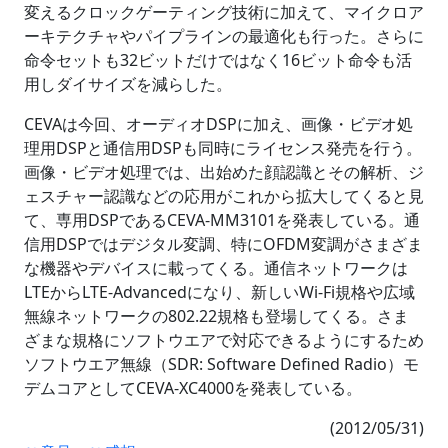
変えるクロックゲーティング技術に加えて、マイクロア
ーキテクチャやパイプラインの最適化も行った。さらに
命令セットも32ビットだけではなく16ビット命令も活
用しダイサイズを減らした。
CEVAは今回、オーディオDSPに加え、画像・ビデオ処
理用DSPと通信用DSPも同時にライセンス発売を行う。
画像・ビデオ処理では、出始めた顔認識とその解析、ジ
ェスチャー認識などの応用がこれから拡大してくると見
て、専用DSPであるCEVA-MM3101を発表している。通
信用DSPではデジタル変調、特にOFDM変調がさまざま
な機器やデバイスに載ってくる。通信ネットワークは
LTEからLTE-Advancedになり、新しいWi-Fi規格や広域
無線ネットワークの802.22規格も登場してくる。さま
ざまな規格にソフトウエアで対応できるようにするため
ソフトウエア無線（SDR: Software Defined Radio）モ
デムコアとしてCEVA-XC4000を発表している。
(2012/05/31)