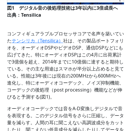
図1 デジタル音の後処理技術は3年以内に3倍成長へ
出典：Tensilica
コンフィギュアラブルプロセッサコアで名声を築いてい
た
テンシリカ（Tensilica）
社は、その製品ポートフォリ
オを、オーディオDSPやビデオDSP、通信DSPなどにも
広げてきた。特にオーディオDSPはこの4月に出荷累計
で3億個を超え、2014年までに10億個に達すると期待し
ている。その主な用途はスマホが半分以上占めると見て
いる。性能は3年後には現在の200MHzから600MHzへ
進化し、特にオーディオコーデック、ノイズ抑制機能、
コーデックの後処理（post processing）機能などが伸
びると予測する(図1)。
オーディオコーデックでは音をA-D変換しデジタルで音
を表現する。このデジタル信号をさらに圧縮し、データ
量を減らす。人間の耳に聞こえない高調波成分をカット
したり、聞こえない低音成分を減らしたりしてデータを