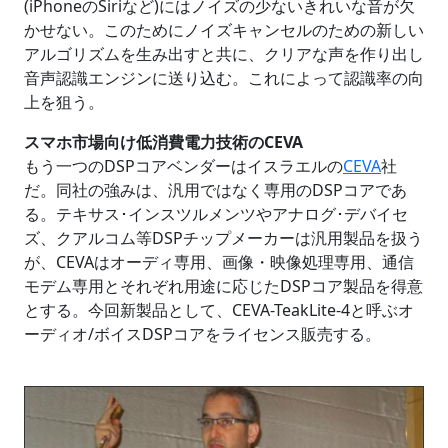
(iPhoneのSiriなど)にはノイズの少ないきれいな音が欠
かせない。このためにノイズキャンセルのための新しい
アルゴリズムを生み出すと共に、クリアな声を作り出し
音声認識エンジンに送り込む。これによって認識率の向
上を狙う。
スマホ市場向け低消費電力技術のCEVA
もう一つのDSPコアベンダーはイスラエルの
CEVA
社
だ。同社の強みは、汎用ではなく専用のDSPコアであ
る。テキサス･インスツルメンツやアナログ･デバイセ
ズ、クアルコム等DSPチップメーカーは汎用製品を扱う
が、CEVAはオーディ専用、画像・映像処理専用、通信
モデム専用とそれぞれ用途に応じたDSPコア製品を得意
とする。今回新製品として、CEVA-TeakLite-4と呼ぶオ
ーディオ/ボイスDSPコアをライセンス販売する。