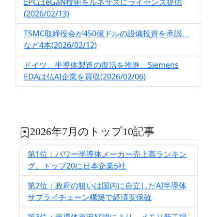
EPCはeGaN技術をルネサスにライセンス提供
(2026/02/13)
TSMC取締役会が450億ドルの設備投資を承認、
など4本(2026/02/12)
ドイツ、半導体製造の復活を推進、Siemens
EDAは仏AI企業を買収(2026/02/06)
2026年7月のトップ10記事
第1位：パワー半導体メーカー売上高ランキン
グ、トップ20に日本企業5社
第2位：政府の狙いは国内に自立したAI半導体
サプライチェーン構築で経済安保確
第3位：半導体市況好調により、メモリ新工場