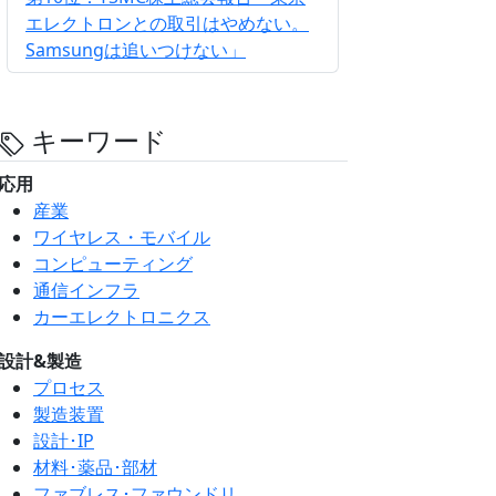
エレクトロンとの取引はやめない。
Samsungは追いつけない」
キーワード
応用
産業
ワイヤレス・モバイル
コンピューティング
通信インフラ
カーエレクトロニクス
設計&製造
プロセス
製造装置
設計･IP
材料･薬品･部材
ファブレス･ファウンドリ