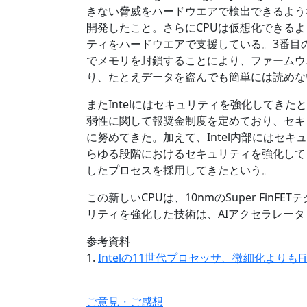
きない脅威をハードウエアで検出できるような技術（Con
開発したこと。さらにCPUは仮想化できる
ティをハードウエアで支援している。3番目の
でメモリを封鎖することにより、ファームウ
り、たとえデータを盗んでも簡単には読めな
またIntelにはセキュリティを強化してき
弱性に関して報奨金制度を定めており、セキ
に努めてきた。加えて、Intel内部にはセ
らゆる段階におけるセキュリティを強化して
したプロセスを採用してきたという。
この新しいCPUは、10nmのSuper FinF
リティを強化した技術は、AIアクセラレー
参考資料
1.
Intelの11世代プロセッサ、微細化よりもF
ご意見・ご感想