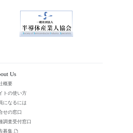
out Us
社概要
イトの使い方
員になるには
合せの窓口
種調査受付窓口
告募集