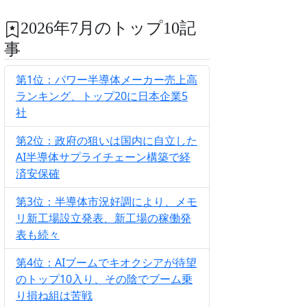
2026年7月のトップ10記
事
第1位：パワー半導体メーカー売上高
ランキング、トップ20に日本企業5
社
第2位：政府の狙いは国内に自立した
AI半導体サプライチェーン構築で経
済安保確
第3位：半導体市況好調により、メモ
リ新工場設立発表、新工場の稼働発
表も続々
第4位：AIブームでキオクシアが待望
のトップ10入り、その陰でブーム乗
り損ね組は苦戦