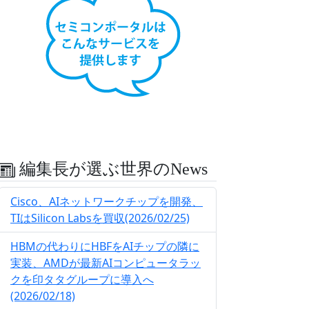
編集長が選ぶ世界のNews
Cisco、AIネットワークチップを開発、
TIはSilicon Labsを買収(2026/02/25)
HBMの代わりにHBFをAIチップの隣に
実装、AMDが最新AIコンピュータラッ
クを印タタグループに導入へ
(2026/02/18)