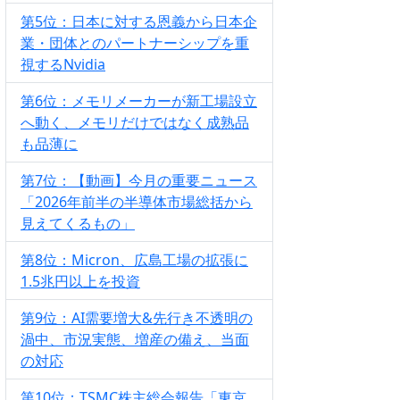
第5位：日本に対する恩義から日本企
業・団体とのパートナーシップを重
視するNvidia
第6位：メモリメーカーが新工場設立
へ動く、メモリだけではなく成熟品
も品薄に
第7位：【動画】今月の重要ニュース
「2026年前半の半導体市場総括から
見えてくるもの」
第8位：Micron、広島工場の拡張に
1.5兆円以上を投資
第9位：AI需要増大&先行き不透明の
渦中、市況実態、増産の備え、当面
の対応
第10位：TSMC株主総会報告「東京