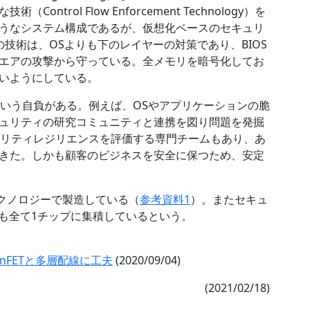
trol Flow Enforcement Technology）を
ようなシステム構成であるが、仮想化ベースのセキュリ
技術は、OSよりも下のレイヤーの対策であり、BIOS
エアの攻撃から守っている。全メモリを暗号化してお
いようにしている。
たという自負がある。例えば、OSやアプリケーションの脆
ュリティの研究コミュニティと連携を図り問題を発掘
キュリティレジリエンスを評価する専門チームもあり、あ
きた。しかも顧客のビジネスを安全に保つため、安定
ETテクノロジーで製造している（
参考資料1
）。またセキュ
タも全て1チップに集積しているという。
inFETと多層配線に工夫
(2020/09/04)
(2021/02/18)