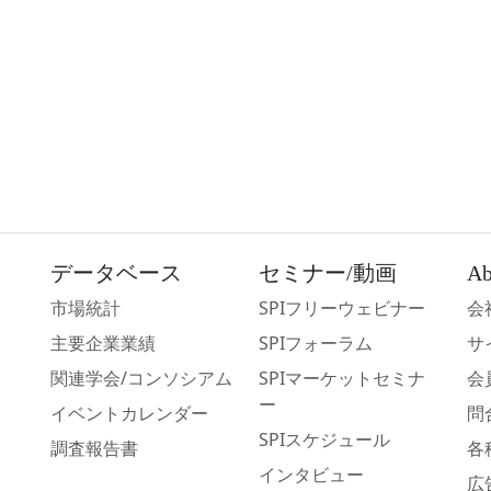
データベース
セミナー/動画
Ab
市場統計
SPIフリーウェビナー
会
主要企業業績
SPIフォーラム
サ
関連学会/コンソシアム
SPIマーケットセミナ
会
ー
イベントカレンダー
問
SPIスケジュール
調査報告書
各
インタビュー
広