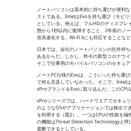
ノートパソコンは基本的に持ち運びが便利な
ストである。IntelはEvoを持ち運び（モ
としている。例えば、フルHDのディスプレ
態から1秒以内に復帰すること、2年前のノー
倍高速化する、Wi-Fi 6にも対応すること
日本では、会社のノートパソコンの社外持ち
あるからだ。しかし、昨今の新型コロナウイ
そこで仕事用のモバイルパソコンのセキュア
ノートPC仕様のEvoは、こういった持ち運
で何も言及していなかった。そこで、Inte
vProブランドをEvoに取り込んだ。このCPUは
vProシリーズでは、ハードウエアでセキュリ
のようなOSやアプリケーションでは検出で
を利用する（図2）。一つはCPUの性能を犠
の機能はThreat Detection Techn
遮断できるとしている。