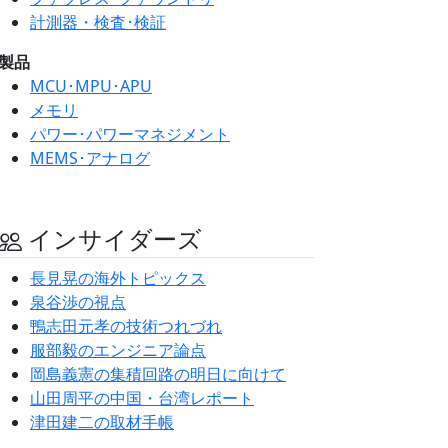
計測器・検査･検証
製品
MCU･MPU･APU
メモリ
パワー･パワーマネジメント
MEMS･アナログ
インサイダーズ
長見晃の海外トピックス
泉谷渉の視点
鴨志田元孝の技術つれづれ
服部毅のエンジニア論点
岡島義憲の集積回路の明日に向けて
山田周平の中国・台湾レポート
津田建二の取材手帳