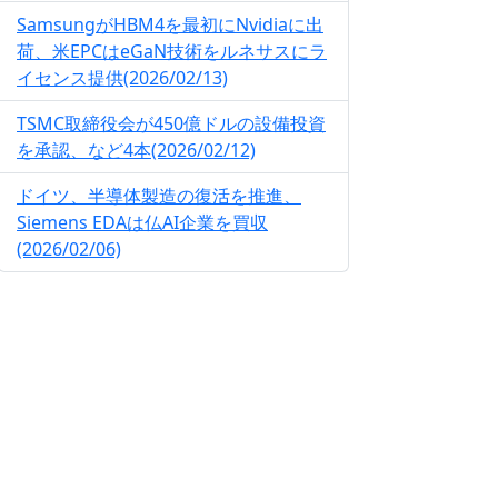
SamsungがHBM4を最初にNvidiaに出
荷、米EPCはeGaN技術をルネサスにラ
イセンス提供(2026/02/13)
TSMC取締役会が450億ドルの設備投資
を承認、など4本(2026/02/12)
ドイツ、半導体製造の復活を推進、
Siemens EDAは仏AI企業を買収
(2026/02/06)