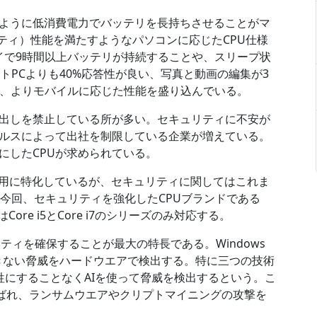
ように低消費電力でバッテリを長持ちさせることがマ
ビリティ）性能を満たすようなパソコンに応じたCPU仕様
イで9時間以上バッテリが持続することや、スリープ状
トPCよりも40%応答性が良い、写真と動画の編集が3
など、よりモバイルに応じた性能を盛り込んでいる。
出しを禁止している所が多い。セキュリティに不安が
ルスによって出社を制限している企業が増えている。
にしたCPUが求められている。
び用に特化しているが、セキュリティに関してはこれま
lは今回、セキュリティを強化したCPUブランドである
Core i5とCore i7のシリーズのみ対応する。
ティを確保することが最大の特長である。Windows
きない脅威をハードウエアで検出する。特に三つの技術
牲にすることなくAIを使って脅威を検出するという。こ
ologyと呼ばれ、ランサムウエアやクリプトマイニングの攻撃を