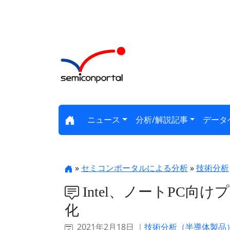
ニュース
分析/解説記事
データ
»
セミコンポータルによる分析
»
技術分析
Intel、ノートPC
化
2021年2月18日 ｜
技術分析（半導体製品