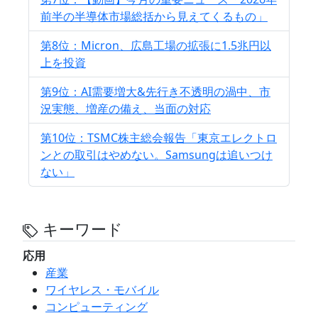
前半の半導体市場総括から見えてくるもの」
第8位：Micron、広島工場の拡張に1.5兆円以
上を投資
第9位：AI需要増大&先行き不透明の渦中、市
況実態、増産の備え、当面の対応
第10位：TSMC株主総会報告「東京エレクトロ
ンとの取引はやめない。Samsungは追いつけ
ない」
キーワード
応用
産業
ワイヤレス・モバイル
コンピューティング