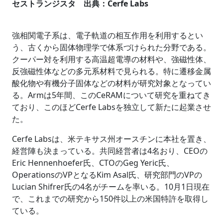
セストランジスタ 出典：Cerfe Labs
強相関電子系は、電子軌道の相互作用を利用するとい
う、古くから固体物理学で体系づけられた分野である。
クーパー対を利用する高温超電導の材料や、強磁性体、
反強磁性体などの多元系材料で見られる。特に遷移金属
酸化物や有機分子固体などの材料が研究対象となってい
る。Armは5年間、このCeRAMについて研究を重ねてき
ており、このほどCerfe Labsを独立して新たに起業させ
た。
Cerfe Labsは、米テキサス州オースチンに本社を置き、
経営陣も決まっている。共同経営者は4名おり、CEOの
Eric Hennenhoefer氏、CTOのGeg Yeric氏、
OperationsのVPとなるKim Asal氏、研究部門のVPの
Lucian Shifrer氏の4名がチームを率いる。10月1日現在
で、これまでの研究から150件以上の米国特許を取得し
ている。