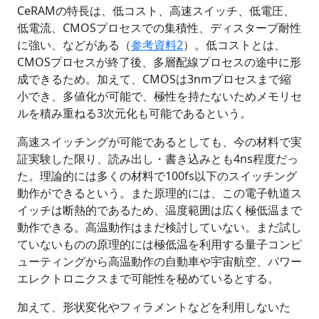
CeRAMの特長は、低コスト、高速スイッチ、低電圧、
低電流、CMOSプロセスでの集積性、ディスターブ耐性
に強い、などがある（
参考資料2
）。低コストとは、
CMOSプロセスが終了後、多層配線プロセスの途中に形
成できるため。加えて、CMOSは3nmプロセスまで縮
小でき、多値化が可能で、極性を持たないためメモリセ
ルを積み重ねる3次元化も可能であるという。
高速スイッチングが可能であるとしても、今の材料で実
証実験した限り、読み出し・書き込みとも4ns程度だっ
た。理論的には多くの材料で100fs以下のスイッチング
動作ができるという。また原理的には、この電子軌道ス
イッチは断熱的であるため、温度範囲は広く極低温まで
動作できる。高温動作はまだ検討していない。まだ試し
ていないものの原理的には極低温を利用する量子コンピ
ューティングから高温動作の自動車や宇宙航空、パワー
エレクトロニクスまで可能性を秘めているとする。
加えて、形状変化やフィラメントなどを利用しないた