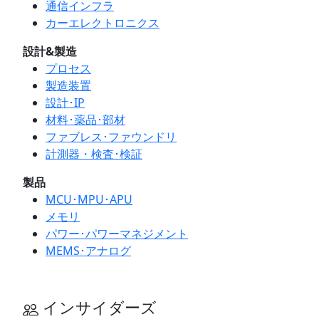
通信インフラ
カーエレクトロニクス
設計&製造
プロセス
製造装置
設計･IP
材料･薬品･部材
ファブレス･ファウンドリ
計測器・検査･検証
製品
MCU･MPU･APU
メモリ
パワー･パワーマネジメント
MEMS･アナログ
インサイダーズ