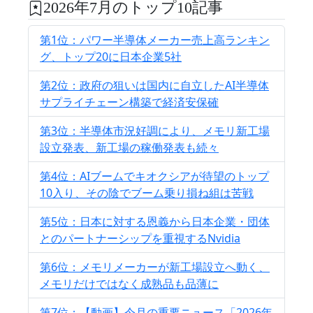
2026年7月のトップ10記事
第1位：パワー半導体メーカー売上高ランキン
グ、トップ20に日本企業5社
第2位：政府の狙いは国内に自立したAI半導体
サプライチェーン構築で経済安保確
第3位：半導体市況好調により、メモリ新工場
設立発表、新工場の稼働発表も続々
第4位：AIブームでキオクシアが待望のトップ
10入り、その陰でブーム乗り損ね組は苦戦
第5位：日本に対する恩義から日本企業・団体
とのパートナーシップを重視するNvidia
第6位：メモリメーカーが新工場設立へ動く、
メモリだけではなく成熟品も品薄に
第7位：【動画】今月の重要ニュース「2026年