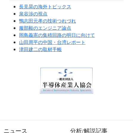
長見晃の海外トピックス
泉谷渉の視点
鴨志田元孝の技術つれづれ
服部毅のエンジニア論点
岡島義憲の集積回路の明日に向けて
山田周平の中国・台湾レポート
津田建二の取材手帳
ニュース
分析/解説記事