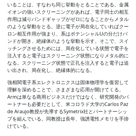
いることは、すなわち同じ挙動をとることである。金属
イオンの強いスクリーニングがあれば、電子同士の相互
作用は減りバンドギャップがゼロになることからメタル
のような挙動をとる。逆に電子が局在化していればクー
ロン相互作用が強まり、系はポテンシャルUの分だけバ
ンドが開き、絶縁体のような挙動を示す。そこで、スイ
ッチングさせるためには、局在化している状態で電子を
注入すると電子はスクリーニング状態になりメタル的に
なる。スクリーニング状態で正孔を注入すると電子は追
い出され、局在化し、絶縁体的になる。
強相関電子系エレクトロニクスは固体物理学を復習して
理解を深めることで、さまざまな応用が開けてくる。
Armは単なる商用ビジネスだけではなく、研究開発のパ
ートナーも必要だとして、米コロラド大学のCarlos Paz
de Araujo教授が先導するSymetrix社とパートナーシッ
プを組んでいる。同教授は長年、強誘電性メモリを手掛
けている。