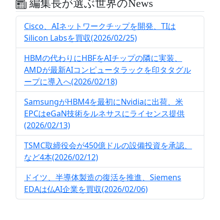
編集長が選ぶ世界のNews
Cisco、AIネットワークチップを開発、TIは
Silicon Labsを買収(2026/02/25)
HBMの代わりにHBFをAIチップの隣に実装、
AMDが最新AIコンピュータラックを印タタグル
ープに導入へ(2026/02/18)
SamsungがHBM4を最初にNvidiaに出荷、米
EPCはeGaN技術をルネサスにライセンス提供
(2026/02/13)
TSMC取締役会が450億ドルの設備投資を承認、
など4本(2026/02/12)
ドイツ、半導体製造の復活を推進、Siemens
EDAは仏AI企業を買収(2026/02/06)