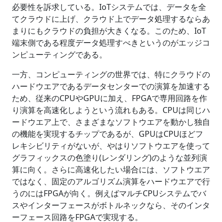
必要性を訴求している。IoTシステムでは、データを全
てクラウドに上げ、クラウド上でデータ処理するならあ
まりにもクラウドの負担が大きくなる。このため、IoT
端末側である程度データ処理すべきというのがエッジコ
ンピューティングである。
一方、コンピューティングの世界では、特にクラウドの
ハードウエアであるデータセンターでの演算を加速する
ため、従来のCPUやGPUに加え、FPGAで専用回路を作
り演算を高速化しようという流れもある。CPUは同じハ
ードウエア上で、さまざまなソフトウエアを動かし独自
の機能を実現するチップであるが、GPUはCPUほどフ
レキシビリティがないが、やはりソフトウエアを使って
グラフィックスの色塗り(レンダリング)のような並列演
算に向く。さらに高速化したい場合には、ソフトウエア
ではなく、固定のアルゴリズム演算をハードウエアで行
うのにはFPGAが向く。例えばマルチCPUシステムでバ
スやインターフェースがボトルネックなら、そのインタ
ーフェース回路をFPGAで実現する。