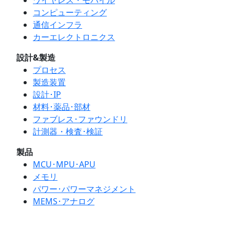
ワイヤレス・モバイル
コンピューティング
通信インフラ
カーエレクトロニクス
設計&製造
プロセス
製造装置
設計･IP
材料･薬品･部材
ファブレス･ファウンドリ
計測器・検査･検証
製品
MCU･MPU･APU
メモリ
パワー･パワーマネジメント
MEMS･アナログ