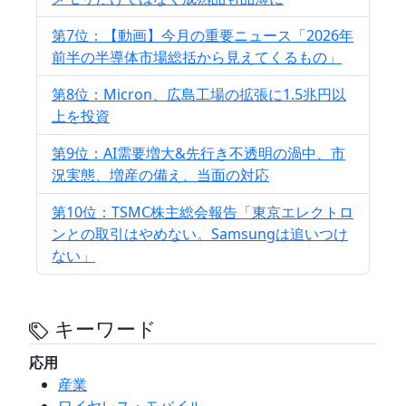
第7位：【動画】今月の重要ニュース「2026年
前半の半導体市場総括から見えてくるもの」
第8位：Micron、広島工場の拡張に1.5兆円以
上を投資
第9位：AI需要増大&先行き不透明の渦中、市
況実態、増産の備え、当面の対応
第10位：TSMC株主総会報告「東京エレクトロ
ンとの取引はやめない。Samsungは追いつけ
ない」
キーワード
応用
産業