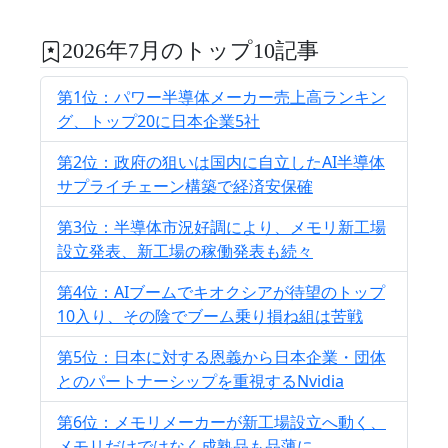
2026年7月のトップ10記事
第1位：パワー半導体メーカー売上高ランキン
グ、トップ20に日本企業5社
第2位：政府の狙いは国内に自立したAI半導体
サプライチェーン構築で経済安保確
第3位：半導体市況好調により、メモリ新工場
設立発表、新工場の稼働発表も続々
第4位：AIブームでキオクシアが待望のトップ
10入り、その陰でブーム乗り損ね組は苦戦
第5位：日本に対する恩義から日本企業・団体
とのパートナーシップを重視するNvidia
第6位：メモリメーカーが新工場設立へ動く、
メモリだけではなく成熟品も品薄に