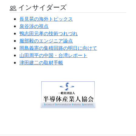
インサイダーズ
長見晃の海外トピックス
泉谷渉の視点
鴨志田元孝の技術つれづれ
服部毅のエンジニア論点
岡島義憲の集積回路の明日に向けて
山田周平の中国・台湾レポート
津田建二の取材手帳