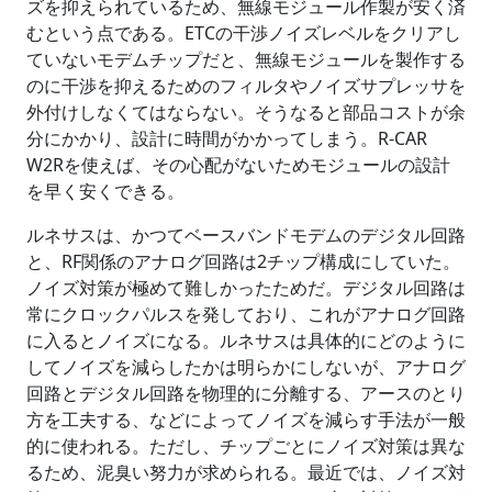
ズを抑えられているため、無線モジュール作製が安く済
むという点である。ETCの干渉ノイズレベルをクリアし
ていないモデムチップだと、無線モジュールを製作する
のに干渉を抑えるためのフィルタやノイズサプレッサを
外付けしなくてはならない。そうなると部品コストが余
分にかかり、設計に時間がかかってしまう。R-CAR
W2Rを使えば、その心配がないためモジュールの設計
を早く安くできる。
ルネサスは、かつてベースバンドモデムのデジタル回路
と、RF関係のアナログ回路は2チップ構成にしていた。
ノイズ対策が極めて難しかったためだ。デジタル回路は
常にクロックパルスを発しており、これがアナログ回路
に入るとノイズになる。ルネサスは具体的にどのように
してノイズを減らしたかは明らかにしないが、アナログ
回路とデジタル回路を物理的に分離する、アースのとり
方を工夫する、などによってノイズを減らす手法が一般
的に使われる。ただし、チップごとにノイズ対策は異な
るため、泥臭い努力が求められる。最近では、ノイズ対