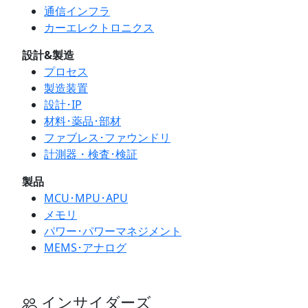
通信インフラ
カーエレクトロニクス
設計&製造
プロセス
製造装置
設計･IP
材料･薬品･部材
ファブレス･ファウンドリ
計測器・検査･検証
製品
MCU･MPU･APU
メモリ
パワー･パワーマネジメント
MEMS･アナログ
インサイダーズ