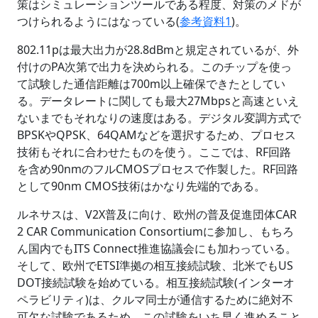
策はシミュレーションツールである程度、対策のメドが
つけられるようにはなっている(
参考資料1
)。
802.11pは最大出力が28.8dBmと規定されているが、外
付けのPA次第で出力を決められる。このチップを使っ
て試験した通信距離は700m以上確保できたとしてい
る。データレートに関しても最大27Mbpsと高速といえ
ないまでもそれなりの速度はある。デジタル変調方式で
BPSKやQPSK、64QAMなどを選択するため、プロセス
技術もそれに合わせたものを使う。ここでは、RF回路
を含め90nmのフルCMOSプロセスで作製した。RF回路
として90nm CMOS技術はかなり先端的である。
ルネサスは、V2X普及に向け、欧州の普及促進団体CAR
2 CAR Communication Consortiumに参加し、もちろ
ん国内でもITS Connect推進協議会にも加わっている。
そして、欧州でETSI準拠の相互接続試験、北米でもUS
DOT接続試験を始めている。相互接続試験(インターオ
ペラビリティ)は、クルマ同士が通信するために絶対不
可欠な試験であるため、この試験をいち早く進めること