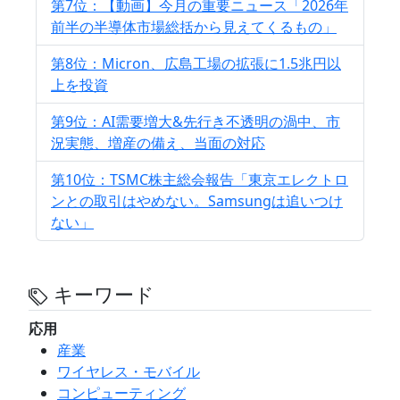
第7位：【動画】今月の重要ニュース「2026年
前半の半導体市場総括から見えてくるもの」
第8位：Micron、広島工場の拡張に1.5兆円以
上を投資
第9位：AI需要増大&先行き不透明の渦中、市
況実態、増産の備え、当面の対応
第10位：TSMC株主総会報告「東京エレクトロ
ンとの取引はやめない。Samsungは追いつけ
ない」
キーワード
応用
産業
ワイヤレス・モバイル
コンピューティング