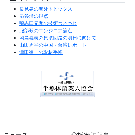
長見晃の海外トピックス
泉谷渉の視点
鴨志田元孝の技術つれづれ
服部毅のエンジニア論点
岡島義憲の集積回路の明日に向けて
山田周平の中国・台湾レポート
津田建二の取材手帳