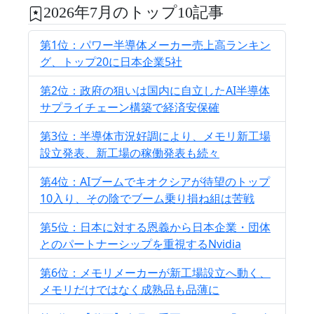
2026年7月のトップ10記事
第1位：パワー半導体メーカー売上高ランキン
グ、トップ20に日本企業5社
第2位：政府の狙いは国内に自立したAI半導体
サプライチェーン構築で経済安保確
第3位：半導体市況好調により、メモリ新工場
設立発表、新工場の稼働発表も続々
第4位：AIブームでキオクシアが待望のトップ
10入り、その陰でブーム乗り損ね組は苦戦
第5位：日本に対する恩義から日本企業・団体
とのパートナーシップを重視するNvidia
第6位：メモリメーカーが新工場設立へ動く、
メモリだけではなく成熟品も品薄に