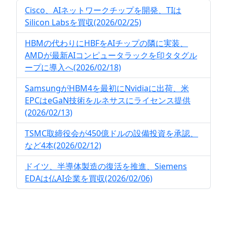
Cisco、AIネットワークチップを開発、TIは
Silicon Labsを買収(2026/02/25)
HBMの代わりにHBFをAIチップの隣に実装、
AMDが最新AIコンピュータラックを印タタグル
ープに導入へ(2026/02/18)
SamsungがHBM4を最初にNvidiaに出荷、米
EPCはeGaN技術をルネサスにライセンス提供
(2026/02/13)
TSMC取締役会が450億ドルの設備投資を承認、
など4本(2026/02/12)
ドイツ、半導体製造の復活を推進、Siemens
EDAは仏AI企業を買収(2026/02/06)