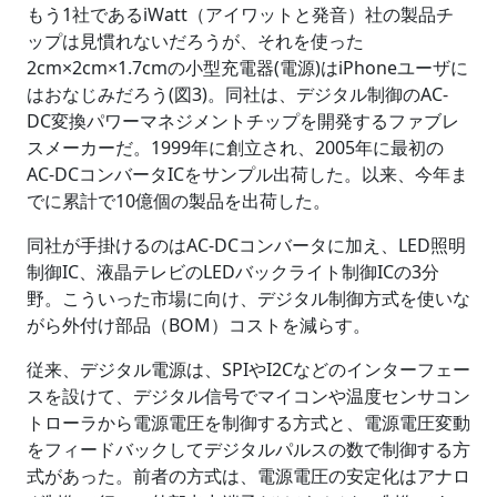
もう1社であるiWatt（アイワットと発音）社の製品チ
ップは見慣れないだろうが、それを使った
2cm×2cm×1.7cmの小型充電器(電源)はiPhoneユーザに
はおなじみだろう(図3)。同社は、デジタル制御のAC-
DC変換パワーマネジメントチップを開発するファブレ
スメーカーだ。1999年に創立され、2005年に最初の
AC-DCコンバータICをサンプル出荷した。以来、今年ま
でに累計で10億個の製品を出荷した。
同社が手掛けるのはAC-DCコンバータに加え、LED照明
制御IC、液晶テレビのLEDバックライト制御ICの3分
野。こういった市場に向け、デジタル制御方式を使いな
がら外付け部品（BOM）コストを減らす。
従来、デジタル電源は、SPIやI2Cなどのインターフェー
スを設けて、デジタル信号でマイコンや温度センサコン
トローラから電源電圧を制御する方式と、電源電圧変動
をフィードバックしてデジタルパルスの数で制御する方
式があった。前者の方式は、電源電圧の安定化はアナロ