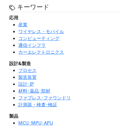
キーワード
応用
産業
ワイヤレス・モバイル
コンピューティング
通信インフラ
カーエレクトロニクス
設計&製造
プロセス
製造装置
設計･IP
材料･薬品･部材
ファブレス･ファウンドリ
計測器・検査･検証
製品
MCU･MPU･APU