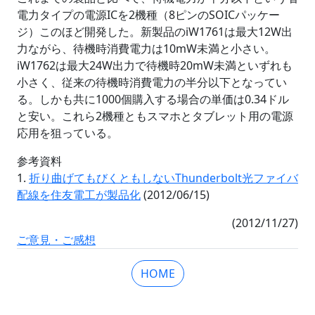
電力タイプの電源ICを2機種（8ピンのSOICパッケー
ジ）このほど開発した。新製品のiW1761は最大12W出
力ながら、待機時消費電力は10mW未満と小さい。
iW1762は最大24W出力で待機時20mW未満といずれも
小さく、従来の待機時消費電力の半分以下となってい
る。しかも共に1000個購入する場合の単価は0.34ドル
と安い。これら2機種ともスマホとタブレット用の電源
応用を狙っている。
参考資料
1.
折り曲げてもびくともしないThunderbolt光ファイバ
配線を住友電工が製品化
(2012/06/15)
(2012/11/27)
ご意見・ご感想
HOME