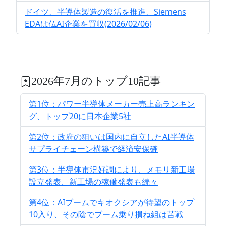
ドイツ、半導体製造の復活を推進、Siemens
EDAは仏AI企業を買収(2026/02/06)
2026年7月のトップ10記事
第1位：パワー半導体メーカー売上高ランキン
グ、トップ20に日本企業5社
第2位：政府の狙いは国内に自立したAI半導体
サプライチェーン構築で経済安保確
第3位：半導体市況好調により、メモリ新工場
設立発表、新工場の稼働発表も続々
第4位：AIブームでキオクシアが待望のトップ
10入り、その陰でブーム乗り損ね組は苦戦