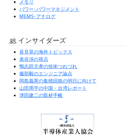
メモリ
パワー･パワーマネジメント
MEMS･アナログ
インサイダーズ
長見晃の海外トピックス
泉谷渉の視点
鴨志田元孝の技術つれづれ
服部毅のエンジニア論点
岡島義憲の集積回路の明日に向けて
山田周平の中国・台湾レポート
津田建二の取材手帳