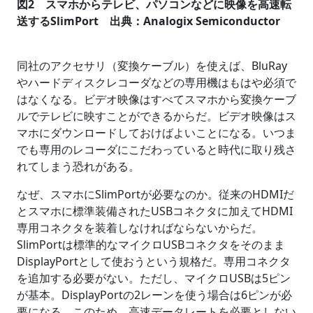
図2 スマホからテレビ、パソコンなどに映像を高速転
送するSlimPort 出典：Analogix Semiconductor
同社のアクセサリ（変換ケーブル）を使えば、BluRay
やハードディスクレコーダなどの専用機はもはや必須で
はなくなる。ビデオ映像はすべてスマホから変換ケーブ
ルでテレビに映すことができるからだ。ビデオ映像はス
マホにダウンロードしておけばよいことになる。いつま
でも専用のレコーダにこだわっていると時代に取り残さ
れてしまう恐れがある。
なぜ、スマホにSlimPortが必要なのか。従来のHDMIだ
とスマホに標準装備されたUSBコネクタに加えてHDMI
専用コネクタを装着しなければならないからだ。
SlimPortは標準的なマイクロUSBコネクタをそのまま
DisplayPortとして使おうという規格だ。専用コネクタ
を追加する必要がない。ただし、マイクロUSBは5ピン
が基本。DisplayPortの2レーンを使う場合は6ピンが必
要になる。このため、高速データレートを必要としない