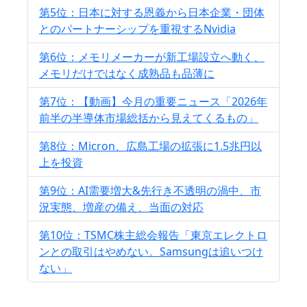
第5位：日本に対する恩義から日本企業・団体
とのパートナーシップを重視するNvidia
第6位：メモリメーカーが新工場設立へ動く、
メモリだけではなく成熟品も品薄に
第7位：【動画】今月の重要ニュース「2026年
前半の半導体市場総括から見えてくるもの」
第8位：Micron、広島工場の拡張に1.5兆円以
上を投資
第9位：AI需要増大&先行き不透明の渦中、市
況実態、増産の備え、当面の対応
第10位：TSMC株主総会報告「東京エレクトロ
ンとの取引はやめない。Samsungは追いつけ
ない」