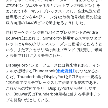
2本のピン（AUXチャネルとホットプラグ検出ピン）を
まとめて1本（マルチプレックス）とし、高速転送で送
信専用のピンを4本(2レーン分)と制御信号検出用の低速
双方向用の1本の5ピンで済ませるようにした。
同社マーケティング担当バイスプレジデントのAndre
Bouwer氏によれば、SlimPortを採用するスマホやタブ
レットは今年のクリスマスシーズンに登場するだろうと
いう。またアクセサリ群は自社ブランドで販売し、米国
と欧州で11月に入り発売された。
DisplayPortインターフェースには将来性もある。イン
テルが提唱するThunderbolt(
参考資料1
)につながるか
らだ。ThunderboltはDisplayPortとPCI Express規格を
1本の線でマルチプレックスして伝送する規格である。
これからの技術であり、DisplayPortから移行しやす
い。Bouwer氏はThunderbolt規格に使える半導体チッ
プを開発中だとしている。