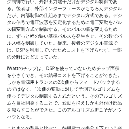
グ制御で行い、外部出力端子だけがデジタル制御であ
る。後者は、外部インターフェースがもちろんデジタル
だが、内部制御の仕組みまでデジタル方式である。デジ
タル信号で電圧波形を安定化するために電圧変動をパル
ス幅変調方式で制御する。そのパルス幅を変えるため
に、ずっと幅の狭い基準パルスを発生させ、その数でパ
ルス幅を制御していた。従来、後者のデジタル電源で
は、DSPを利用していたためコストを下げられず、一部
の分野にとどまっていた。
iWattのチップは、DSPを使っていないためチップ面積
を小さくでき、その結果コストを下げることができた。
しかも電源用トランスの2次側からフィードバックする
のではなく、1次側の変動に対して予測アルゴリズムを
使ってデジタル制御する方式だという。そのアルゴリズ
ムを自社開発することで、変動を抑えしかも外付け部品
を減らすことができた。このアルゴリズムIPこそがノウ
ハウとなる。
これまでの製品と比べて、待機電力が半分以下という省