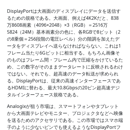
DisplayPortは大画面のディスプレイにデータを送信す
るための規格である。大画面、例えば4K2Kだと、838
万8608画素（4096×2048）×3（RGB）＝2516万
5824（24M）基本画素分の色に、各RGBで8ビット（2
の8乗個＝256段階の電圧レベル）分の階調を加えたデ
ータをディスプレイへ送らなければならない。これは1
フレーム当たり6Gビットに相当する。もちろん画像そ
のものはフレーム間・フレーム内で圧縮をかけているた
め、この数字がそのままデータレートに反映されるわけ
ではない。それでも、超高速のデータ転送が求められ
る。DisplayPortは、従来の高速インターフェースであ
るHDMIに替わる、最大10.8Gbpsの20ピン超高速デジ
タルインターフェース規格である。
Analogixが狙う市場は、スマートフォンやタブレット
から大画面テレビやモニター、プロジェクタなどへ映像
を送るためのアクセサリである。この市場ではスマホ端
子のように少ないピンでも使えるようなDisplayPortフ