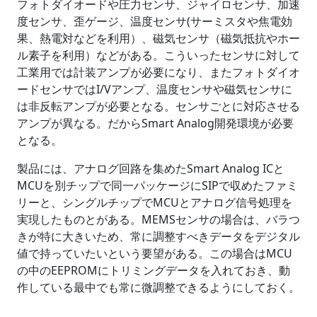
フォトダイオードや圧力センサ、ジャイロセンサ、加速
度センサ、歪ゲージ、温度センサ(サーミスタや焦電効
果、熱電対などを利用）、磁気センサ（磁気抵抗やホー
ル素子を利用）などがある。こういったセンサに対して
工業用では計装アンプが必要になり、またフォトダイオ
ードセンサではI/Vアンプ、温度センサや磁気センサに
は非反転アンプが必要となる。センサごとに対応させる
アンプが異なる。だからSmart Analog開発環境が必要
となる。
製品には、アナログ回路を集めたSmart Analog ICと
MCUを別チップで同一パッケージにSIPで収めたファミ
リーと、シングルチップでMCUとアナログ信号処理を
実現したものとがある。MEMSセンサの場合は、バラつ
きが特に大きいため、常に調整すべきデータをデジタル
値で持っていたいという要望がある。この場合はMCU
の中のEEPROMにトリミングデータを入れておき、動
作している最中でも常に微調整できるようにしておく。