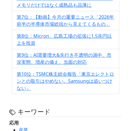
メモリだけではなく成熟品も品薄に
第7位：【動画】今月の重要ニュース「2026年
前半の半導体市場総括から見えてくるもの」
第8位：Micron、広島工場の拡張に1.5兆円以
上を投資
第9位：AI需要増大&先行き不透明の渦中、市
況実態、増産の備え、当面の対応
第10位：TSMC株主総会報告「東京エレクトロ
ンとの取引はやめない。Samsungは追いつけ
ない」
キーワード
応用
産業