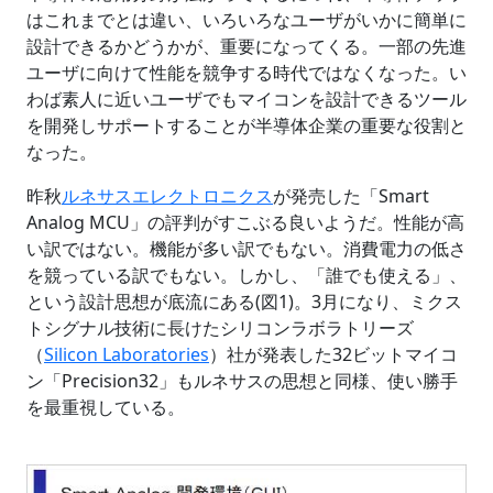
はこれまでとは違い、いろいろなユーザがいかに簡単に
設計できるかどうかが、重要になってくる。一部の先進
ユーザに向けて性能を競争する時代ではなくなった。い
わば素人に近いユーザでもマイコンを設計できるツール
を開発しサポートすることが半導体企業の重要な役割と
なった。
昨秋
ルネサスエレクトロニクス
が発売した「Smart
Analog MCU」の評判がすこぶる良いようだ。性能が高
い訳ではない。機能が多い訳でもない。消費電力の低さ
を競っている訳でもない。しかし、「誰でも使える」、
という設計思想が底流にある(図1)。3月になり、ミクス
トシグナル技術に長けたシリコンラボラトリーズ
（
Silicon Laboratories
）社が発表した32ビットマイコ
ン「Precision32」もルネサスの思想と同様、使い勝手
を最重視している。