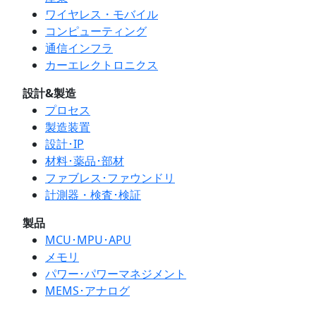
ワイヤレス・モバイル
コンピューティング
通信インフラ
カーエレクトロニクス
設計&製造
プロセス
製造装置
設計･IP
材料･薬品･部材
ファブレス･ファウンドリ
計測器・検査･検証
製品
MCU･MPU･APU
メモリ
パワー･パワーマネジメント
MEMS･アナログ