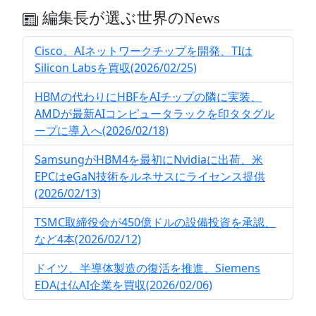
編集長が選ぶ世界のNews
Cisco、AIネットワークチップを開発、TIは
Silicon Labsを買収(2026/02/25)
HBMの代わりにHBFをAIチップの隣に実装、
AMDが最新AIコンピュータラックを印タタグル
ープに導入へ(2026/02/18)
SamsungがHBM4を最初にNvidiaに出荷、米
EPCはeGaN技術をルネサスにライセンス提供
(2026/02/13)
TSMC取締役会が450億ドルの設備投資を承認、
など4本(2026/02/12)
ドイツ、半導体製造の復活を推進、Siemens
EDAは仏AI企業を買収(2026/02/06)