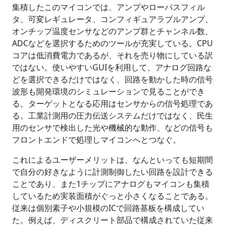
集積したこのマイコンでは、アンプやローパスフィル
タ、可変レギュレータ、コンフィギュアラブルアンプ、
オンチップ温度センサなどのアンプ群とチャンネル数、
ADCなどを選択するためのツールが充実している。CPU
コアは低消費電力であるが、それを売り物にしている訳
ではない。使いやすいGUIを利用して、アナログ回路な
どを選択できるだけではなく、回路を動かした時の信号
波形も開発環境のシミュレーションで見ることができ
る。ターゲットとなる応用はセンサからの信号処理であ
る。工業計測用の圧力伝送システムだけではなく、民生
用のセンサで検出した光や機械的な動作、などの信号も
フロントエンドで処理しマイコンへとつなぐ。
これによるユーザーメリットは、なんといっても短期間
で自分の好きなように計測制御したい回路を設計できる
ことであり、また1チップにアナログもマイコンも集積
しているため実装面積がぐっと小さくなることである。
従来は個別素子や小規模のICで回路基板を構成してい
た。例えば、ディスクリート部品で構成されていた従来