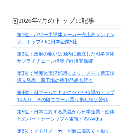
2026年7月のトップ10記事
第1位：パワー半導体メーカー売上高ランキン
グ、トップ20に日本企業5社
第2位：政府の狙いは国内に自立したAI半導体
サプライチェーン構築で経済安保確
第3位：半導体市況好調により、メモリ新工場
設立発表、新工場の稼働発表も続々
第4位：AIブームでキオクシアが待望のトップ
10入り、その陰でブーム乗り損ね組は苦戦
第5位：日本に対する恩義から日本企業・団体
とのパートナーシップを重視するNvidia
第6位：メモリメーカーが新工場設立へ動く、