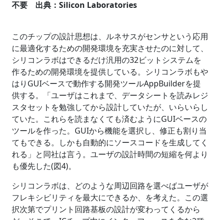
不要 出典：Silicon Laboratories
このチップの設計思想は、ルネサスがセンサという応用
に最適化するための開発環境を充実させたのに対して、
シリコンラボはできるだけ汎用の32ビットシステムを
作るための開発環境を提供している。シリコンラボもや
はりGUIベースで動作する開発ツールAppBuilderを提
供する。「ユーザはこれまで、データシートを読みレジ
スタセットを勉強してから設計していたが、いらいらし
ていた。これらを読まなくても済むようにGUIベースの
ツールを作った。GUIから機能を選択し、修正も割り当
てもできる。しかも自動的にソースコードを生成してく
れる」と同社は言う。ユーザの設計時間の短縮を何より
も優先した(図4)。
シリコンラボは、どのような周辺回路を選べばユーザが
フレキシビリティを最大にできるか、を考えた。この選
択次第でプリント回路基板の設計が変わってくるから