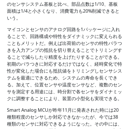
のセンサシステム基板と比べ、部品点数は1/10、基板
面積は1/4と小さくなり、消費電力も20%削減できると
いう。
マイコンとセンサのアナログ回路を1パッケージに入れ
ることで、回路構成や特性をダイナミックに変えられる
こともメリットだ。例えば出荷前のセンサの特性バラつ
きを入力アンプの抵抗を切り替えることでトリミングす
ることで減らしたり精度を上げたりすることができる。
初期のバラつきに対応するだけではなく、経時変化で特
性が変化した場合にも抵抗値をトリミングしセンサシス
テムを最適にできるため、システムの寿命を長くでき
る。加えて、位置センサや温度センサなど、複数のセン
サを測定する用途には、時分割で各センサをダイナミッ
クに調整することにより、装置の小型化も実現できる。
Smart Analog MCUが昨年11月に発表された時には20
種類程度のセンサしか対応できなかったが、今では38
種類のセンサに対応できるようになった。その中には、