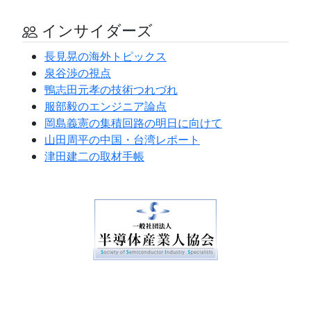
インサイダーズ
長見晃の海外トピックス
泉谷渉の視点
鴨志田元孝の技術つれづれ
服部毅のエンジニア論点
岡島義憲の集積回路の明日に向けて
山田周平の中国・台湾レポート
津田建二の取材手帳