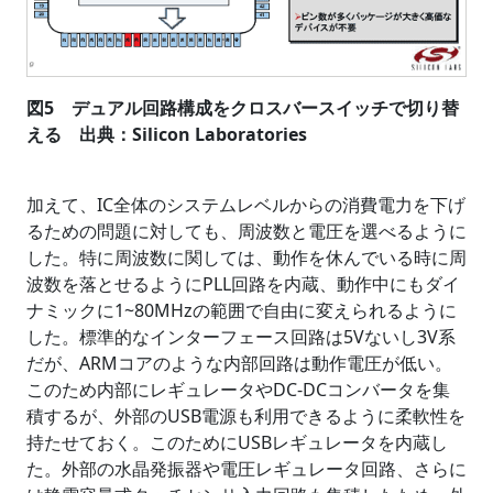
図5 デュアル回路構成をクロスバースイッチで切り替
える 出典：Silicon Laboratories
加えて、IC全体のシステムレベルからの消費電力を下げ
るための問題に対しても、周波数と電圧を選べるように
した。特に周波数に関しては、動作を休んでいる時に周
波数を落とせるようにPLL回路を内蔵、動作中にもダイ
ナミックに1~80MHzの範囲で自由に変えられるように
した。標準的なインターフェース回路は5Vないし3V系
だが、ARMコアのような内部回路は動作電圧が低い。
このため内部にレギュレータやDC-DCコンバータを集
積するが、外部のUSB電源も利用できるように柔軟性を
持たせておく。このためにUSBレギュレータを内蔵し
た。外部の水晶発振器や電圧レギュレータ回路、さらに